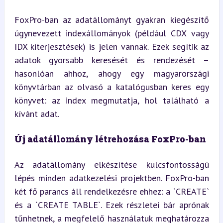
FoxPro-ban az adatállományt gyakran kiegészítő 
úgynevezett indexállományok (például CDX vagy 
IDX kiterjesztések) is jelen vannak. Ezek segítik az 
adatok gyorsabb keresését és rendezését – 
hasonlóan ahhoz, ahogy egy magyarországi 
könyvtárban az olvasó a katalógusban keres egy 
könyvet: az index megmutatja, hol található a 
kívánt adat.
Új adatállomány létrehozása FoxPro-ban
Az adatállomány elkészítése kulcsfontosságú 
lépés minden adatkezelési projektben. FoxPro-ban 
két fő parancs áll rendelkezésre ehhez: a `CREATE` 
és a `CREATE TABLE`. Ezek részletei bár aprónak 
tűnhetnek, a megfelelő használatuk meghatározza 