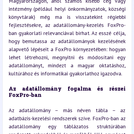
Magyarországon, ahol számos kisebb cég vagy 
intézmény (például helyi önkormányzatok, községi 
könyvtárak) még ma is visszatekint régiebbi 
fejlesztésekre, az adatállomány-kezelés FoxPro-
ban gyakorlati relevanciával bírhat. Az esszé célja, 
hogy bemutassa az adatállományok kezelésének 
alapvető lépéseit a FoxPro környezetében: hogyan 
lehet létrehozni, megnyitni és módosítani egy 
adatállományt, mindezt a magyar oktatáshoz, 
kultúrához és informatikai gyakorlathoz igazodva.
Az adatállomány fogalma és részei 
FoxPro-ban
Az adatállomány – más néven tábla – az 
adatbázis-kezelési rendszerek szíve. FoxPro-ban az 
adatállomány egy táblázatos struktúrában 