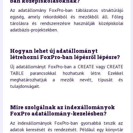
ban középiskolásoknak?
Az adatállomány FoxPro-ban táblázatos struktúrájú
egység, amely rekordokból és mezőkből áll. Főleg
tárolásra és rendszerezésre használják középiskolai
adatbázis-projektekben.
Hogyan lehet új adatállományt
létrehozni FoxPro-ban lépésről lépésre?
Új adatállományt FoxPro-ban a CREATE vagy CREATE
TABLE parancsokkal hozhatunk létre. Ezekkel
meghatározhatjuk a mezők nevét, típusát és
tulajdonságait.
Mire szolgálnak az indexállományok
FoxPro adatállomány-kezelésben?
Az indexállományok FoxPro-ban gyorsabbá teszik az
adatok keresését és rendezését. Például egy könyvtár