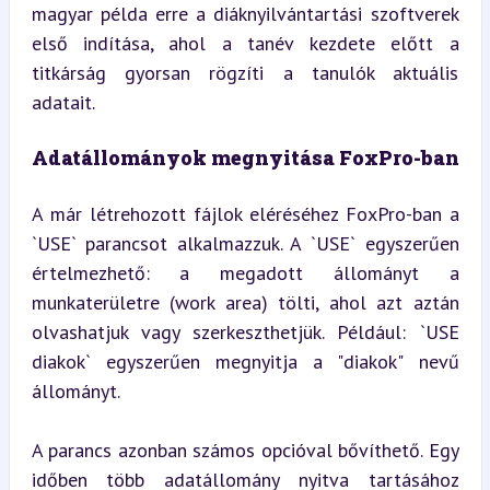
magyar példa erre a diáknyilvántartási szoftverek 
első indítása, ahol a tanév kezdete előtt a 
titkárság gyorsan rögzíti a tanulók aktuális 
adatait.
Adatállományok megnyitása FoxPro-ban
A már létrehozott fájlok eléréséhez FoxPro-ban a 
`USE` parancsot alkalmazzuk. A `USE` egyszerűen 
értelmezhető: a megadott állományt a 
munkaterületre (work area) tölti, ahol azt aztán 
olvashatjuk vagy szerkeszthetjük. Például: `USE 
diakok` egyszerűen megnyitja a "diakok" nevű 
állományt.
A parancs azonban számos opcióval bővíthető. Egy 
időben több adatállomány nyitva tartásához 