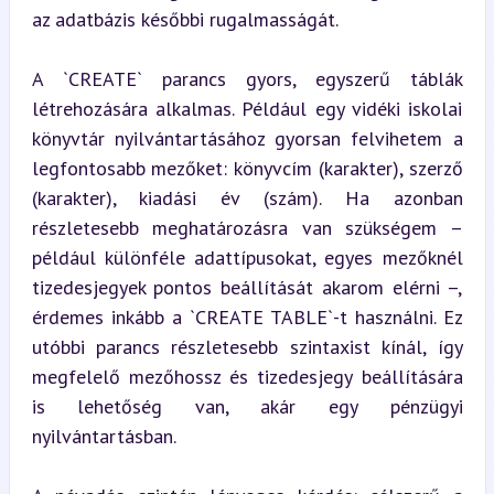
az adatbázis későbbi rugalmasságát.
A `CREATE` parancs gyors, egyszerű táblák 
létrehozására alkalmas. Például egy vidéki iskolai 
könyvtár nyilvántartásához gyorsan felvihetem a 
legfontosabb mezőket: könyvcím (karakter), szerző 
(karakter), kiadási év (szám). Ha azonban 
részletesebb meghatározásra van szükségem – 
például különféle adattípusokat, egyes mezőknél 
tizedesjegyek pontos beállítását akarom elérni –, 
érdemes inkább a `CREATE TABLE`-t használni. Ez 
utóbbi parancs részletesebb szintaxist kínál, így 
megfelelő mezőhossz és tizedesjegy beállítására 
is lehetőség van, akár egy pénzügyi 
nyilvántartásban.