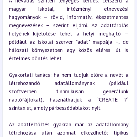
A névadás szintén lényeges kérdés: célszerű a 
magyar iskolai, intézményi elnevezési 
hagyományok – rövid, informatív, ékezetmentes 
megnevezések – szerint eljárni. Az adattárolás 
helyének kijelölése lehet a helyi meghajtó – 
például az iskolai szerver "adat" mappája –, de 
hálózati környezetben egy közös elérési út is 
értelmes döntés lehet.
Gyakorlati tanács: ha nem tudjuk előre a nevét a 
létrehozandó adatállománynak (például 
szoftverben dinamikusan generálunk 
naplófájlokat), használhatjuk a `CREATE ?` 
szintaxist, amely párbeszédablakot nyit.
Az adatfeltöltés gyakran már az adatállomány 
létrehozása után azonnal elkezdhető: tipikus 