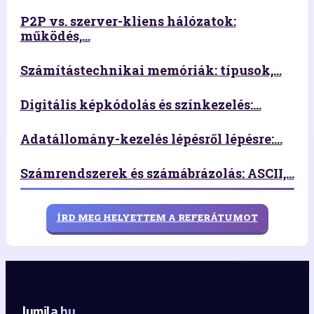
P2P vs. szerver-kliens hálózatok:
működés,...
Számítástechnikai memóriák: típusok,...
Digitális képkódolás és színkezelés:...
Adatállomány-kezelés lépésről lépésre:...
Számrendszerek és számábrázolás: ASCII,...
ÍRD MEG HELYETTEM A REFERÁTUMOT
lumila.hu