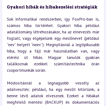
Gyakori hibák és hibakezelési stratégiák
Sok informatikai rendszerben, így FoxPro-ban is, 
számos hiba történhet. Gyakori hiba például 
adatállomány létrehozásakor, ha az elnevezés már 
foglalt, vagy elgépelünk egy mezőnevet (például 
“nev” helyett “neev”). Megnyitásnál a legtipikusabb 
hiba, hogy a fájl már használatban van, vagy 
elérési út hibás. Magyar tanulók gyakran 
találkoznak ezekkel számítástechnika órán 
csoportmunkák során.
Módosításnál a legnagyobb veszély az 
adatvesztés: például, ha egy mezőt kitörlünk, a 
benne lévő adatok elvesznek. Ezeket a hibákat 
megfelelő mentési (BACKUP) és dokumentációs 