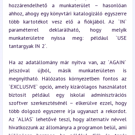
hozzárendelhető a munkaterület – hasonlóan 
ahhoz, ahogy egy könyvtári katalogizáló egyszerre 
több kartotékot vesz elő a fiókjából. Az `IN` 
paraméterrel deklarálható, hogy melyik 
munkaterületre nyissa meg: például `USE 
tantargyak IN 2`.
Ha az adatállomány már nyitva van, az `AGAIN` 
jelszóval újból, másik munkaterületen is 
megnyitható. Hálózatos környezetben fontos az 
`EXCLUSIVE` opció, amely kizárólagos használatot 
biztosít például egy iskolai adminisztrációs 
szoftver szerkesztésénél – elkerülve ezzel, hogy 
több dolgozó egyszerre írja ugyanazt a rekordot. 
Az `ALIAS` lehetővé teszi, hogy alternatív névvel 
hivatkozzunk az állományra a programon belül, ami 