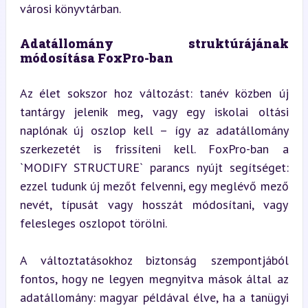
városi könyvtárban.
Adatállomány struktúrájának 
módosítása FoxPro-ban
Az élet sokszor hoz változást: tanév közben új 
tantárgy jelenik meg, vagy egy iskolai oltási 
naplónak új oszlop kell – így az adatállomány 
szerkezetét is frissíteni kell. FoxPro-ban a 
`MODIFY STRUCTURE` parancs nyújt segítséget: 
ezzel tudunk új mezőt felvenni, egy meglévő mező 
nevét, típusát vagy hosszát módosítani, vagy 
felesleges oszlopot törölni.
A változtatásokhoz biztonság szempontjából 
fontos, hogy ne legyen megnyitva mások által az 
adatállomány: magyar példával élve, ha a tanügyi 