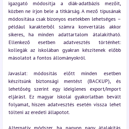
igazgató módosítja a diák-adatbázis mezőit, 
közben ne írjon bele a titkárság. A mező típusának 
módosítása csak bizonyos esetekben lehetséges – 
például karakterből számra konvertálás akkor 
sikeres, ha minden adattartalom átalakítható. 
Ellenkező esetben adatvesztés történhet: 
kollegák az iskolában gyakran készítenek előbb 
másolatot a fontos állományokról.
Javaslat: módosítás előtt minden esetben 
készítsünk biztonsági mentést (BACKUP), és 
lehetőség szerint egy ideiglenes export/import 
eljárást. Ez magyar iskolai gyakorlatban bevált 
folyamat, hiszen adatvesztés esetén vissza lehet 
tölteni az eredeti állapotot.
Alternatív módszer, ha nagyon nagy átalakítás 