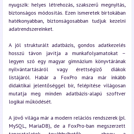
nyugszik: helyes létrehozás, szakszerű megnyitás, 
biztonságos módosítás. Ezen ismeretek birtokában 
hatékonyabban, biztonságosabban tudjuk kezelni 
adatrendszereinket.
A jól strukturált adatbázis, gondos adatkezelés 
hosszú távon javítja a munkafolyamatokat – 
legyen szó egy magyar gimnázium könyvtárának 
nyilvántartásáról vagy érettségiző diákok 
listájáról. Habár a FoxPro mára már inkább 
didaktikai jelentőséggel bír, felépítése világosan 
mutatja meg minden adatbázis-alapú szoftver 
logikai működését.
A jövő világa már a modern relációs rendszerek (pl. 
MySQL, MariaDB), de a FoxPro-ban megszerzett 
tapasztalatok továbbvihetők – ahogy a 