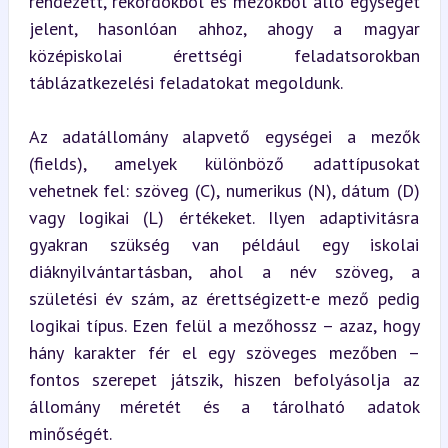
rendezett, rekordokból és mezőkből álló egységet 
jelent, hasonlóan ahhoz, ahogy a magyar 
középiskolai érettségi feladatsorokban 
táblázatkezelési feladatokat megoldunk.
Az adatállomány alapvető egységei a mezők 
(fields), amelyek különböző adattípusokat 
vehetnek fel: szöveg (C), numerikus (N), dátum (D) 
vagy logikai (L) értékeket. Ilyen adaptivitásra 
gyakran szükség van például egy iskolai 
diáknyilvántartásban, ahol a név szöveg, a 
születési év szám, az érettségizett-e mező pedig 
logikai típus. Ezen felül a mezőhossz – azaz, hogy 
hány karakter fér el egy szöveges mezőben – 
fontos szerepet játszik, hiszen befolyásolja az 
állomány méretét és a tárolható adatok 
minőségét.