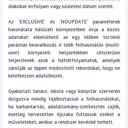
diákokat évfolyam vagy születési dátum szerint.
Az `EXCLUSIVE` és `NOUPDATE` paraméterek 
használata hálózati környezetben óvja a közös 
adatokat: elkerülhető az egy időben történő 
paráznás beavatkozás. A több felhasználós (multi-
user) környezeti helyzetekben célszerűen 
teljesítenek azok a háttérfolyamatok, amelyek 
zárolják az éppen módosított rekordokat, hogy ne 
keletkezzen adatütközés.
Gyakorlati tanács: iskola vagy könyvtár szerverén 
dolgozva mindig tájékoztassuk a felhasználókat, 
ha karbantartás, adatállomány-szerkesztés zajlik, 
esetleg tervezetten éjszaka futtassuk ezeket a 
műveleteket, amikor a rendszer kevésbé terhelt.