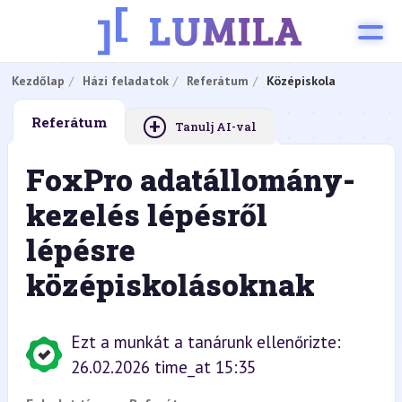
Kezdőlap
Házi feladatok
Referátum
Középiskola
+
Referátum
Tanulj AI-val
FoxPro adatállomány-
kezelés lépésről
lépésre
középiskolásoknak
Ezt a munkát a tanárunk ellenőrizte:
26.02.2026 time_at 15:35