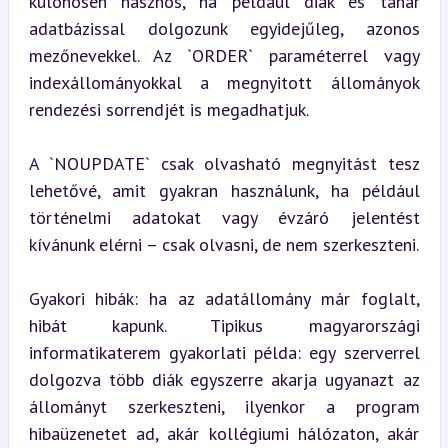
különösen hasznos, ha például diák és tanár 
adatbázissal dolgozunk egyidejűleg, azonos 
mezőnevekkel. Az `ORDER` paraméterrel vagy 
indexállományokkal a megnyitott állományok 
rendezési sorrendjét is megadhatjuk.
A `NOUPDATE` csak olvasható megnyitást tesz 
lehetővé, amit gyakran használunk, ha például 
történelmi adatokat vagy évzáró jelentést 
kívánunk elérni – csak olvasni, de nem szerkeszteni.
Gyakori hibák: ha az adatállomány már foglalt, 
hibát kapunk. Tipikus magyarországi 
informatikaterem gyakorlati példa: egy szerverrel 
dolgozva több diák egyszerre akarja ugyanazt az 
állományt szerkeszteni, ilyenkor a program 
hibaüzenetet ad, akár kollégiumi hálózaton, akár 