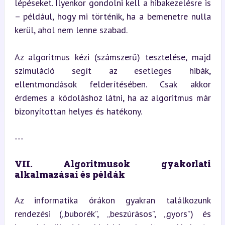
lépéseket. Ilyenkor gondolni kell a hibakezelésre is 
– például, hogy mi történik, ha a bemenetre nulla 
kerül, ahol nem lenne szabad.
Az algoritmus kézi (számszerű) tesztelése, majd 
szimuláció segít az esetleges hibák, 
ellentmondások felderítésében. Csak akkor 
érdemes a kódoláshoz látni, ha az algoritmus már 
bizonyítottan helyes és hatékony.
---
VII. Algoritmusok gyakorlati 
alkalmazásai és példák
Az informatika órákon gyakran találkozunk 
rendezési („buborék”, „beszúrásos”, „gyors”) és 