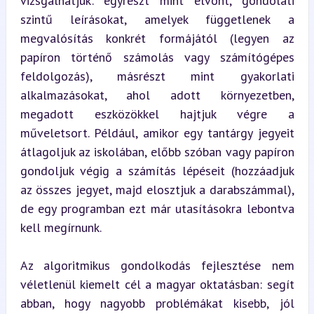
vizsgálhatjuk: egyrészt mint elvont, gondolati 
szintű leírásokat, amelyek függetlenek a 
megvalósítás konkrét formájától (legyen az 
papíron történő számolás vagy számítógépes 
feldolgozás), másrészt mint gyakorlati 
alkalmazásokat, ahol adott környezetben, 
megadott eszközökkel hajtjuk végre a 
műveletsort. Például, amikor egy tantárgy jegyeit 
átlagoljuk az iskolában, előbb szóban vagy papíron 
gondoljuk végig a számítás lépéseit (hozzáadjuk 
az összes jegyet, majd elosztjuk a darabszámmal), 
de egy programban ezt már utasításokra lebontva 
kell megírnunk.
Az algoritmikus gondolkodás fejlesztése nem 
véletlenül kiemelt cél a magyar oktatásban: segít 
abban, hogy nagyobb problémákat kisebb, jól 