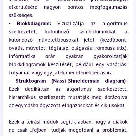
elkerülésére nagyon pontos megfogalmazás 
szükséges.

- 
Blokkdiagram:
 Vizualizálja az algoritmus 
szerkezetét, különböző szimbólumokkal a 
különböző művelettípusokat jelöli (kezdőpont: 
ovális, művelet: téglalap, elágazás: rombusz stb.). 
Informatika órán gyakran gyakoroltatják 
blokkdiagramok készítését, például egy vásárlási 
folyamat vagy egy játék menetének leírására.

- 
Struktogram (Nassi-Shneiderman diagram):
Ezek dedikáltan az algoritmus szerkesztett, 
hierarchikus szerkezetét mutatják meg ábrázolva 
az egymásba ágyazott elágazásokat és ciklusokat.
Ezek a leírási módok segítik abban, hogy a diákok 
ne csak „fejben” tudják megoldani a problémát, 