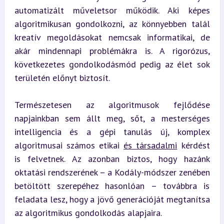
automatizált műveletsor működik. Aki képes 
algoritmikusan gondolkozni, az könnyebben talál 
kreatív megoldásokat nemcsak informatikai, de 
akár mindennapi problémákra is. A rigorózus, 
következetes gondolkodásmód pedig az élet sok 
területén előnyt biztosít.
Természetesen az algoritmusok fejlődése 
napjainkban sem állt meg, sőt, a mesterséges 
intelligencia és a gépi tanulás új, komplex 
algoritmusai számos etikai 
és társadalmi
 kérdést 
is felvetnek. Az azonban biztos, hogy hazánk 
oktatási rendszerének – a Kodály-módszer zenében 
betöltött szerepéhez hasonlóan – továbbra is 
feladata lesz, hogy a jövő generációját megtanítsa 
az algoritmikus gondolkodás alapjaira.