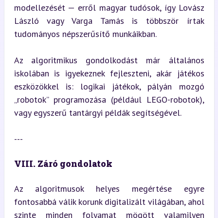
modellezését — erről magyar tudósok, így Lovász 
László vagy Varga Tamás is többször írtak 
tudományos népszerűsítő munkáikban.
Az algoritmikus gondolkodást már általános 
iskolában is igyekeznek fejleszteni, akár játékos 
eszközökkel is: logikai játékok, pályán mozgó 
„robotok” programozása (például LEGO-robotok), 
vagy egyszerű tantárgyi példák segítségével.
---
VIII. Záró gondolatok
Az algoritmusok helyes megértése egyre 
fontosabbá válik korunk digitalizált világában, ahol 
szinte minden folyamat mögött valamilyen 