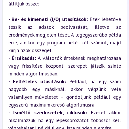
állítjuk össze:
- 
Be- és kimeneti (I/O) utasítások:
 Ezek lehetővé 
teszik az adatok beolvasását, illetve az 
eredmények megjelenítését. A legegyszerűbb példa 
erre, amikor egy program bekér két számot, majd 
kiírja azok összegét.

- 
Értékadás:
 A változók értékének meghatározása 
vagy frissítése központi szerepet játszik szinte 
minden algoritmusban.

- 
Feltételes utasítások:
 Például, ha egy szám 
nagyobb egy másiknál, akkor végzünk vele 
valamilyen műveletet – gondoljunk például egy 
egyszerű maximumkereső algoritmusra.

- 
Ismétlő szerkezetek, ciklusok:
 Ezeket akkor 
alkalmazzuk, ha egy lépéssorozatot többször kell 
végrehajtani, például egy lista minden elemére.