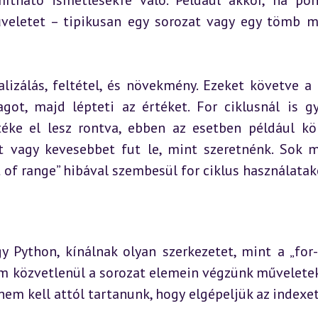
ítható ismétlésekre való. Például akkor, ha pon
űveletet – tipikusan egy sorozat vagy egy tömb m
alizálás, feltétel, és növekmény. Ezeket követve a c
ot, majd lépteti az értéket. For ciklusnál is gy
éke el lesz rontva, ebben az esetben például kö
 vagy kevesebbet fut le, mint szeretnénk. Sok m
 of range” hibával szembesül for ciklus használatak
 Python, kínálnak olyan szerkezetet, mint a „for-e
m közvetlenül a sorozat elemein végzünk műveleteke
em kell attól tartanunk, hogy elgépeljük az indexet,