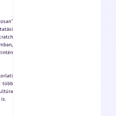
osan” 
atási 
ratch 
mban, 
intén 
rlati 
 több 
ltúra 
is.