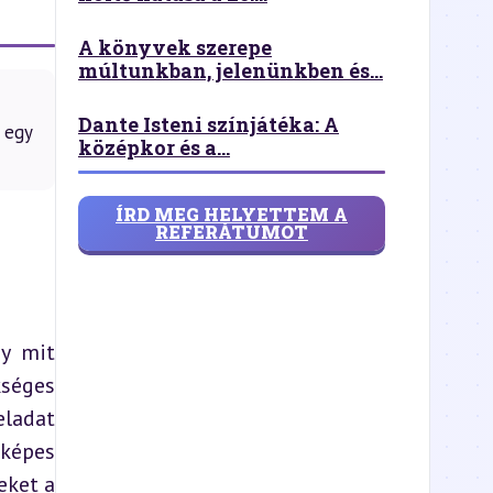
A könyvek szerepe
múltunkban, jelenünkben és...
Dante Isteni színjátéka: A
 egy
középkor és a...
ÍRD MEG HELYETTEM A
REFERÁTUMOT
y mit 
séges 
adat 
képes 
ket a 