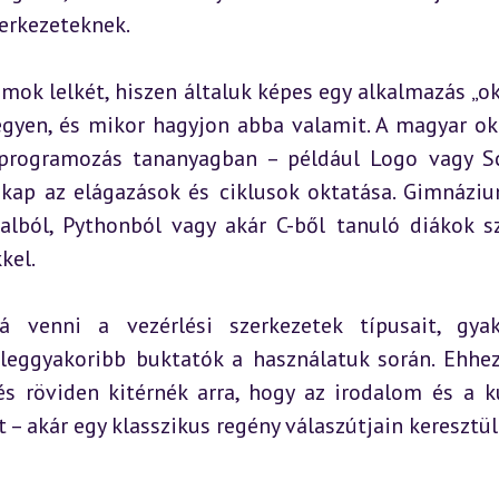
zerkezeteknek.
amok lelkét, hiszen általuk képes egy alkalmazás „ok
egyen, és mikor hagyjon abba valamit. A magyar okt
 programozás tananyagban – például Logo vagy Sc
kap az elágazások és ciklusok oktatása. Gimnáziu
alból, Pythonból vagy akár C-ből tanuló diákok sz
kel.
 venni a vezérlési szerkezetek típusait, gyako
 leggyakoribb buktatók a használatuk során. Ehhez
s röviden kitérnék arra, hogy az irodalom és a ku
 – akár egy klasszikus regény válaszútjain keresztül 