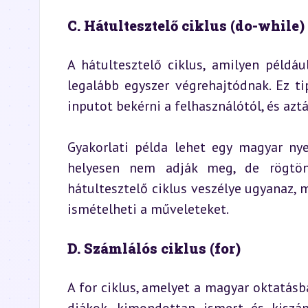
C. Hátultesztelő ciklus (do-while)
A hátultesztelő ciklus, amilyen példáu
legalább egyszer végrehajtódnak. Ez ti
inputot bekérni a felhasználótól, és azt
Gyakorlati példa lehet egy magyar nye
helyesen nem adják meg, de rögtön 
hátultesztelő ciklus veszélye ugyanaz, mi
ismételheti a műveleteket.
D. Számlálós ciklus (for)
A for ciklus, amelyet a magyar oktatásb