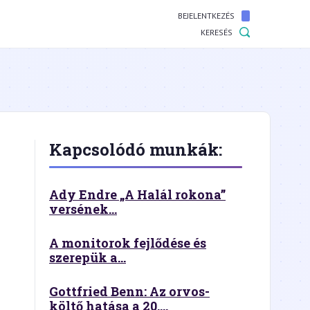
BEJELENTKEZÉS
KERESÉS
Kapcsolódó munkák:
Ady Endre „A Halál rokona”
versének...
A monitorok fejlődése és
szerepük a...
Gottfried Benn: Az orvos-
költő hatása a 20....