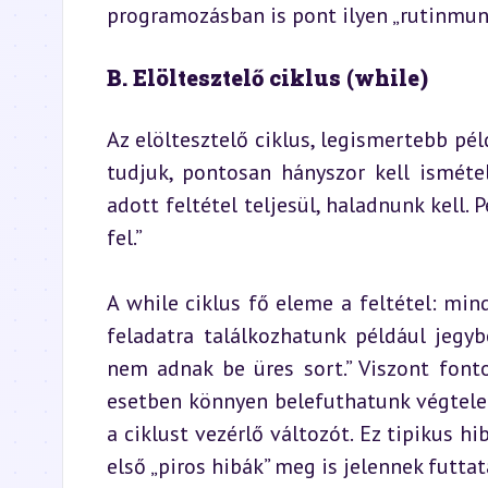
programozásban is pont ilyen „rutinmun
B. Elöltesztelő ciklus (while)
Az elöltesztelő ciklus, legismertebb pél
tudjuk, pontosan hányszor kell isméte
adott feltétel teljesül, haladnunk kell.
fel.”
A while ciklus fő eleme a feltétel: mind
feladatra találkozhatunk például jegyb
nem adnak be üres sort.” Viszont fonto
esetben könnyen belefuthatunk végtelen c
a ciklust vezérlő változót. Ez tipikus h
első „piros hibák” meg is jelennek futtat