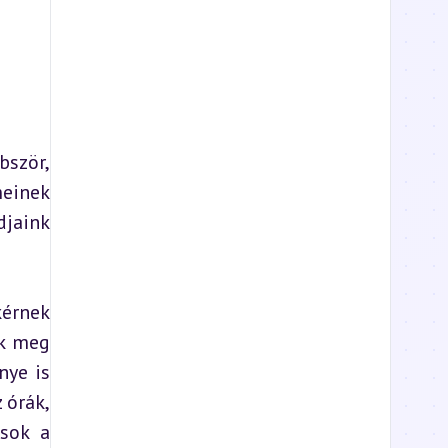
ször, 
einek 
jaink 
érnek 
k meg 
ye is 
órák, 
sok a 