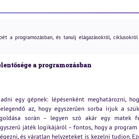
ét a programozásban, és tanulj elágazásokról, ciklusokról
jelentősége a programozásban
 adni egy gépnek: lépésenként meghatározni, hog
elegendő az, hogy egyszerűen sorba írjuk a szük
goldása során – legyen szó akár egy matek fel
gyszerű játék logikájáról – fontos, hogy a program 
gezni, és váratlan helyzeteket is kezelni tudjon. Eze