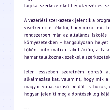
logikai szerkezeteket hívjuk vezérlési s
A vezérlési szerkezetek jelentik a progr
viselkedni: értékelni, hogy mikor mit t
rendszerben már az általános iskolás
környezetekben – hangsúlyosan helyet 
főként informatika fakultáción, a Pasc
hamar találkoznak ezekkel a szerkezetek
Jelen esszében szeretném górcső alá
alkalmazásaikat, valamint, hogy mik a
magyar vonatkozású példát is hozok, é
hogyan jeleníti meg a döntések logikáját
---