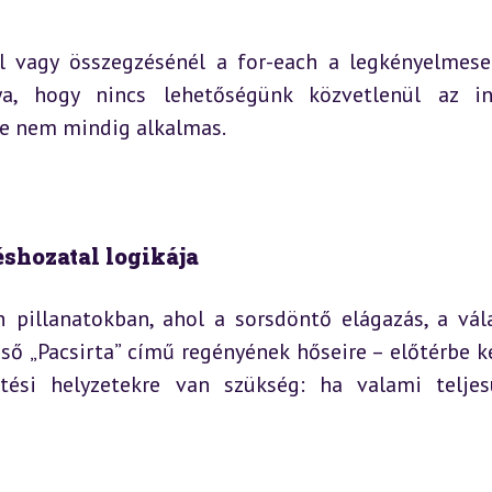
l vagy összegzésénél a for-each a legkényelmese
a, hogy nincs lehetőségünk közvetlenül az in
e nem mindig alkalmas.
téshozatal logikája
 pillanatokban, ahol a sorsdöntő elágazás, a vála
 „Pacsirta” című regényének hőseire – előtérbe ker
ési helyzetekre van szükség: ha valami teljesü