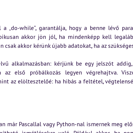
l a „do-while”, garantálja, hogy a benne lévő para
pikusan akkor jön jól, ha mindenképp kell legaláb
án csak akkor kérünk újabb adatokat, ha az szükséges
lvű alkalmazásban: kérjünk be egy jelszót addig,
az első próbálkozás legyen végrehajtva. Viszo
nt az elöltesztelőé: ha hibás a feltétel, végtelenség
an már Pascallal vagy Python-nal ismernek meg elős