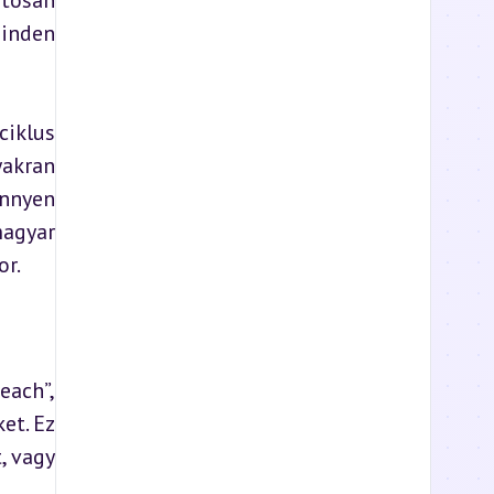
tosan 
inden 
iklus 
akran 
nnyen 
agyar 
or.
ach”, 
t. Ez 
 vagy 