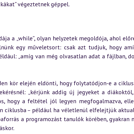
kákat” végeztetnek géppel.
dája a „while”, olyan helyzetek megoldója, ahol előr
lnünk egy műveletsort: csak azt tudjuk, hogy amí
 Például: „amíg van még olvasatlan adat a fájlban, do
en kör elején eldönti, hogy folytatódjon-e a ciklus. 
ekérésnél: „kérjünk addig új jegyeket a diákoktól,
s, hogy a feltétel jól legyen megfogalmazva, elle
iklusba – például ha véletlenül elfelejtjük aktuali
ibaforrás a programozást tanulók körében, gyakran m
áskor.