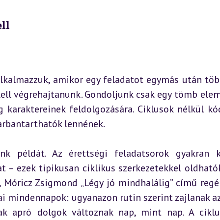
ll
lkalmazzuk, amikor egy feladatot egymás után több
ell végrehajtanunk. Gondoljunk csak egy tömb elem
 karaktereinek feldolgozására. Ciklusok nélkül kód
arbantarthatók lennének.
k példát. Az érettségi feladatsorok gyakran k
 – ezek tipikusan ciklikus szerkezetekkel oldható
 Móricz Zsigmond „Légy jó mindhalálig” című regén
i mindennapok: ugyanazon rutin szerint zajlanak az 
ak apró dolgok változnak nap, mint nap. A ciklu