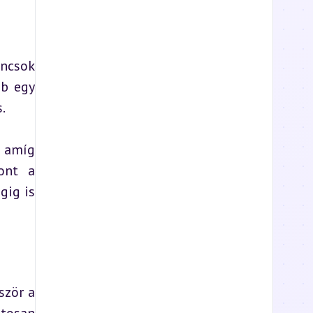
ncsok 
b egy 
.
 amíg 
nt a 
ig is 
zör a 