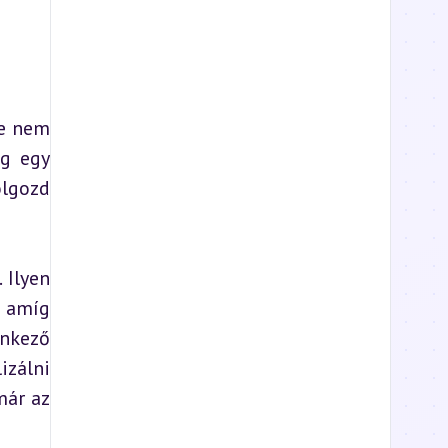
e nem 
g egy 
lgozd 
Ilyen 
 amíg 
nkező 
zálni 
ár az 