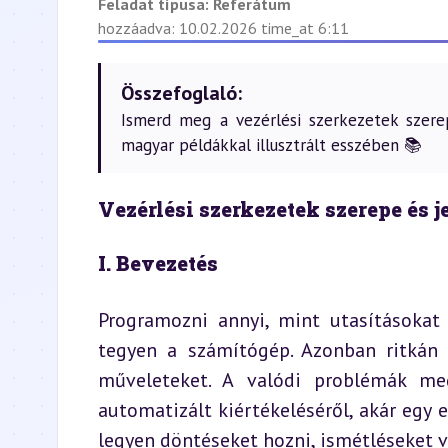
Feladat típusa:
Referátum
hozzáadva: 10.02.2026 time_at 6:11
Összefoglaló:
Ismerd meg a vezérlési szerkezetek szerep
magyar példákkal illusztrált esszében 📚
Vezérlési szerkezetek szerepe és 
I. Bevezetés
Programozni annyi, mint utasításokat
tegyen a számítógép. Azonban ritkán 
műveleteket. A valódi problémák me
automatizált kiértékeléséről, akár egy e
legyen döntéseket hozni, ismétléseket vé