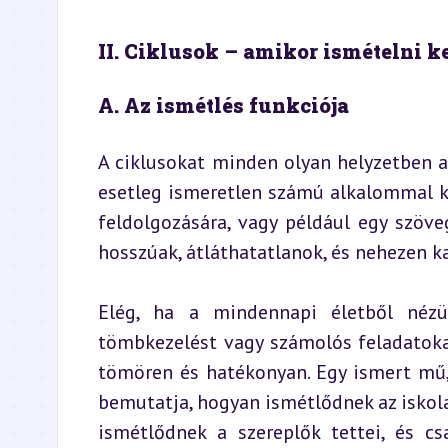
II. Ciklusok – amikor ismételni ke
A. Az ismétlés funkciója
A ciklusokat minden olyan helyzetben a
esetleg ismeretlen számú alkalommal k
feldolgozására, vagy például egy szöveg
hosszúak, átláthatatlanok, és nehezen k
Elég, ha a mindennapi életből nézün
tömbkezelést vagy számolós feladatokat
tömören és hatékonyan. Egy ismert mű,
bemutatja, hogyan ismétlődnek az iskola
ismétlődnek a szereplők tettei, és cs