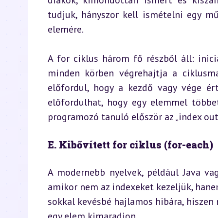
diákok, kimondottan ismert és kiszám
tudjuk, hányszor kell ismételni egy m
elemére.
A for ciklus három fő részből áll: inici
minden körben végrehajtja a ciklusmag
előfordul, hogy a kezdő vagy vége ért
előfordulhat, hogy egy elemmel többet
programozó tanuló először az „index out
E. Kibővített for ciklus (for-each)
A modernebb nyelvek, például Java vagy
amikor nem az indexeket kezeljük, hane
sokkal kevésbé hajlamos hibára, hiszen n
egy elem kimaradjon.