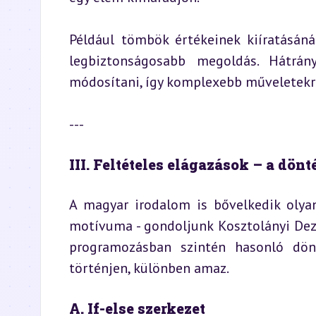
Például tömbök értékeinek kiíratásáná
legbiztonságosabb megoldás. Hátrány
módosítani, így komplexebb műveletekr
---
III. Feltételes elágazások – a dön
A magyar irodalom is bővelkedik olyan
motívuma - gondoljunk Kosztolányi Dezső
programozásban szintén hasonló dönt
történjen, különben amaz.
A. If-else szerkezet