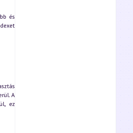
bb és 
dexet 
sztás 
ül. A 
l, ez 