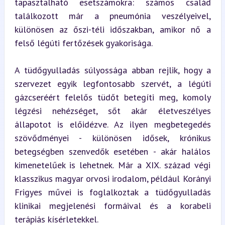
tapasztalható esetszámokra: számos család 
találkozott már a pneumónia veszélyeivel, 
különösen az őszi-téli időszakban, amikor nő a 
felső légúti fertőzések gyakorisága.
A tüdőgyulladás súlyossága abban rejlik, hogy a 
szervezet egyik legfontosabb szervét, a légúti 
gázcseréért felelős tüdőt betegíti meg, komoly 
légzési nehézséget, sőt akár életveszélyes 
állapotot is előidézve. Az ilyen megbetegedés 
szövődményei - különösen idősek, krónikus 
betegségben szenvedők esetében - akár halálos 
kimenetelűek is lehetnek. Már a XIX. század végi 
klasszikus magyar orvosi irodalom, például Korányi 
Frigyes művei is foglalkoztak a tüdőgyulladás 
klinikai megjelenési formáival és a korabeli 
terápiás kísérletekkel.