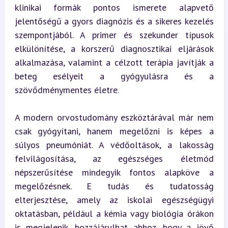
klinikai formák pontos ismerete alapvető 
jelentőségű a gyors diagnózis és a sikeres kezelés 
szempontjából. A primer és szekunder típusok 
elkülönítése, a korszerű diagnosztikai eljárások 
alkalmazása, valamint a célzott terápia javítják a 
beteg esélyeit a gyógyulásra és a 
szövődménymentes életre.
A modern orvostudomány eszköztárával már nem 
csak gyógyítani, hanem megelőzni is képes a 
súlyos pneumóniát. A védőoltások, a lakosság 
felvilágosítása, az egészséges életmód 
népszerűsítése mindegyik fontos alapköve a 
megelőzésnek. E tudás és tudatosság 
elterjesztése, amely az iskolai egészségügyi 
oktatásban, például a kémia vagy biológia órákon 
is megjelenik, hozzájárulhat ahhoz, hogy a jövő 