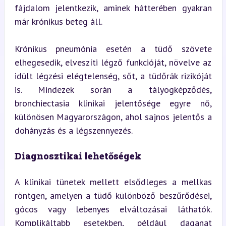
fájdalom jelentkezik, aminek hátterében gyakran 
már krónikus beteg áll.
Krónikus pneumónia esetén a tüdő szövete 
elhegesedik, elveszíti légző funkcióját, növelve az 
idült légzési elégtelenség, sőt, a tüdőrák rizikóját 
is. Mindezek során a tályogképződés, 
bronchiectasia klinikai jelentősége egyre nő, 
különösen Magyarországon, ahol sajnos jelentős a 
dohányzás és a légszennyezés.
Diagnosztikai lehetőségek
A klinikai tünetek mellett elsődleges a mellkas 
röntgen, amelyen a tüdő különböző beszűrődései, 
gócos vagy lebenyes elváltozásai láthatók. 
Komplikáltabb esetekben, például daganat 