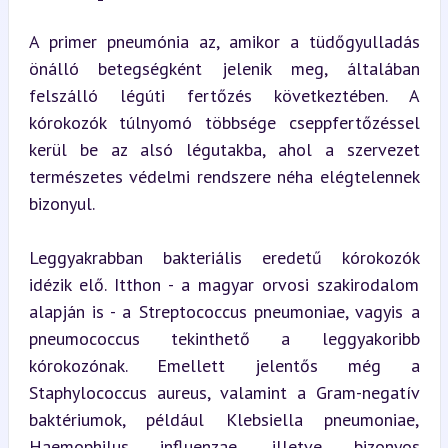
A primer pneumónia az, amikor a tüdőgyulladás 
önálló betegségként jelenik meg, általában 
felszálló légúti fertőzés következtében. A 
kórokozók túlnyomó többsége cseppfertőzéssel 
kerül be az alsó légutakba, ahol a szervezet 
természetes védelmi rendszere néha elégtelennek 
bizonyul.
Leggyakrabban bakteriális eredetű kórokozók 
idézik elő. Itthon - a magyar orvosi szakirodalom 
alapján is - a Streptococcus pneumoniae, vagyis a 
pneumococcus tekinthető a leggyakoribb 
kórokozónak. Emellett jelentős még a 
Staphylococcus aureus, valamint a Gram-negatív 
baktériumok, például Klebsiella pneumoniae, 
Haemophilus influenzae, illetve bizonyos 