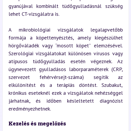
gyanújával kombinált tüdőgyulladásnál szükség 
lehet CT-vizsgálatra is.
A mikrobiológiai vizsgálatok legalapvetőbb 
formája a köpettenyésztés, amely kiegészülhet 
hörgőváladék vagy “mosott köpet” elemzésével. 
Szerológiai vizsgálatokat különösen vírusos vagy 
atípusos tüdőgyulladás esetén végeznek. Az 
úgynevezett gyulladásos laborparaméterek (CRP, 
szervezet fehérvérsejt-száma) segítik az 
elkülönítést és a terápiás döntést. Szubakut, 
krónikus eseteknél ezek a vizsgálatok nehézséggel 
járhatnak, és időben késleltetett diagnózist 
eredményezhetnek.
Kezelés és megelőzés