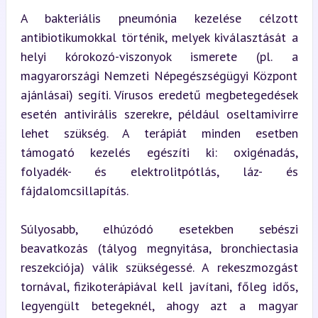
A bakteriális pneumónia kezelése célzott 
antibiotikumokkal történik, melyek kiválasztását a 
helyi kórokozó-viszonyok ismerete (pl. a 
magyarországi Nemzeti Népegészségügyi Központ 
ajánlásai) segíti. Vírusos eredetű megbetegedések 
esetén antivirális szerekre, például oseltamivirre 
lehet szükség. A terápiát minden esetben 
támogató kezelés egészíti ki: oxigénadás, 
folyadék- és elektrolitpótlás, láz- és 
fájdalomcsillapítás.
Súlyosabb, elhúzódó esetekben sebészi 
beavatkozás (tályog megnyitása, bronchiectasia 
reszekciója) válik szükségessé. A rekeszmozgást 
tornával, fizikoterápiával kell javítani, főleg idős, 
legyengült betegeknél, ahogy azt a magyar 