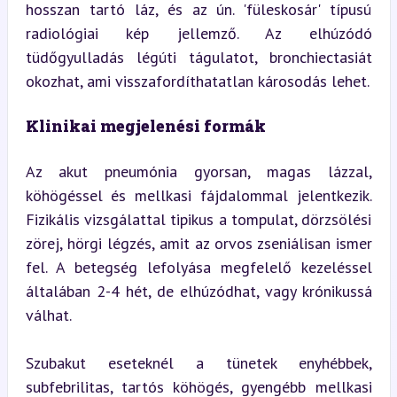
hosszan tartó láz, és az ún. 'füleskosár' típusú 
radiológiai kép jellemző. Az elhúzódó 
tüdőgyulladás légúti tágulatot, bronchiectasiát 
okozhat, ami visszafordíthatatlan károsodás lehet.
Klinikai megjelenési formák
Az akut pneumónia gyorsan, magas lázzal, 
köhögéssel és mellkasi fájdalommal jelentkezik. 
Fizikális vizsgálattal tipikus a tompulat, dörzsölési 
zörej, hörgi légzés, amit az orvos zseniálisan ismer 
fel. A betegség lefolyása megfelelő kezeléssel 
általában 2-4 hét, de elhúzódhat, vagy krónikussá 
válhat.
Szubakut eseteknél a tünetek enyhébbek, 
subfebrilitas, tartós köhögés, gyengébb mellkasi 