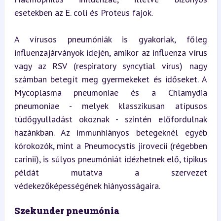
esetekben az E. coli és Proteus fajok.
A vírusos pneumóniák is gyakoriak, főleg 
influenzajárványok idején, amikor az influenza vírus 
vagy az RSV (respiratory syncytial virus) nagy 
számban betegít meg gyermekeket és időseket. A 
Mycoplasma pneumoniae és a Chlamydia 
pneumoniae - melyek klasszikusan atípusos 
tüdőgyulladást okoznak - szintén előfordulnak 
hazánkban. Az immunhiányos betegeknél egyéb 
kórokozók, mint a Pneumocystis jirovecii (régebben 
carinii), is súlyos pneumóniát idézhetnek elő, tipikus 
példát mutatva a szervezet 
védekezőképességének hiányosságaira.
Szekunder pneumónia