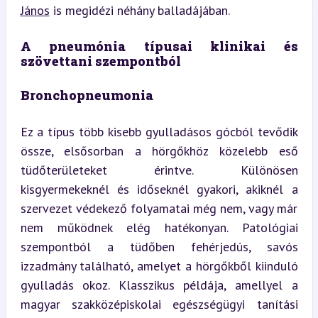
János
 is megidézi néhány balladájában.
A pneumónia típusai klinikai és 
szövettani szempontból
Bronchopneumonia
Ez a típus több kisebb gyulladásos gócból tevődik 
össze, elsősorban a hörgőkhöz közelebb eső 
tüdőterületeket érintve. Különösen 
kisgyermekeknél és időseknél gyakori, akiknél a 
szervezet védekező folyamatai még nem, vagy már 
nem működnek elég hatékonyan. Patológiai 
szempontból a tüdőben fehérjedús, savós 
izzadmány található, amelyet a hörgőkből kiinduló 
gyulladás okoz. Klasszikus példája, amellyel a 
magyar szakközépiskolai egészségügyi tanítási 