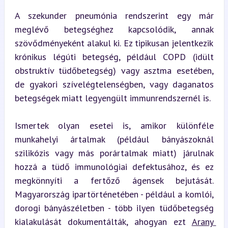
A szekunder pneumónia rendszerint egy már 
meglévő betegséghez kapcsolódik, annak 
szövődményeként alakul ki. Ez tipikusan jelentkezik 
krónikus légúti betegség, például COPD (idült 
obstruktív tüdőbetegség) vagy asztma esetében, 
de gyakori szívelégtelenségben, vagy daganatos 
betegségek miatt legyengült immunrendszernél is.
Ismertek olyan esetei is, amikor különféle 
munkahelyi ártalmak (például bányászoknál 
szilikózis vagy más porártalmak miatt) járulnak 
hozzá a tüdő immunológiai defektusához, és ez 
megkönnyíti a fertőző ágensek bejutását. 
Magyarország ipartörténetében - például a komlói, 
dorogi bányászéletben - több ilyen tüdőbetegség 
kialakulását dokumentálták, ahogyan ezt 
Arany 