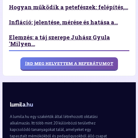
Hogyan működik a petefészek: felépítés,...
Infláció: jelentése, mérése és hatása a...
Elemzés: a táj szerepe Juhász Gyula
'Milyen...
ÍRD MEG HELYETTEM A REFERÁTUMOT
lumila.hu
A lumila.hu egy szakértők által létrehozott oktatási
alkalmazás. Itt több mint 20 különböző területhez
kapcsolódó tananyagokat talál, amelyeket egy
tapasztalt mérnökökből és pedagógusokból álló csapat