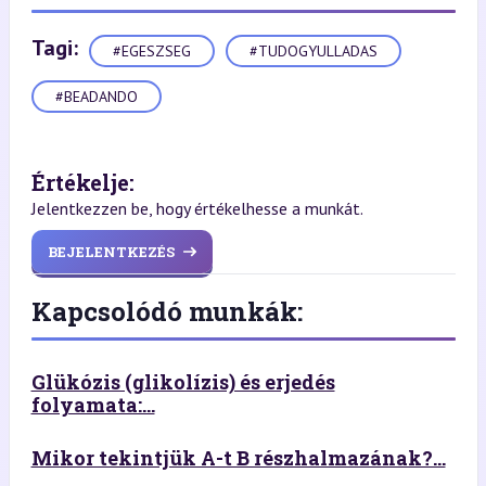
Tagi:
#EGESZSEG
#TUDOGYULLADAS
#BEADANDO
Értékelje:
Jelentkezzen be, hogy értékelhesse a munkát.
BEJELENTKEZÉS
Kapcsolódó munkák:
Glükózis (glikolízis) és erjedés
folyamata:...
Mikor tekintjük A-t B részhalmazának?...