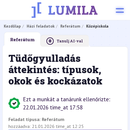
Kezdőlap
Házi feladatok
Referátum
Középiskola
+
Referátum
Tanulj AI-val
Tüdőgyulladás
áttekintés: típusok,
okok és kockázatok
Ezt a munkát a tanárunk ellenőrizte:
22.01.2026 time_at 17:58
Feladat típusa:
Referátum
hozzáadva: 21.01.2026 time_at 12:25