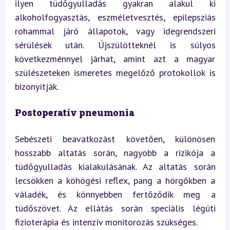
ilyen tüdőgyulladás gyakran alakul ki 
alkoholfogyasztás, eszméletvesztés, epilepsziás 
rohammal járó állapotok, vagy idegrendszeri 
sérülések után. Újszülötteknél is súlyos 
következménnyel járhat, amint azt a magyar 
szülészeteken ismeretes megelőző protokollok is 
bizonyítják.
Postoperatív pneumonia
Sebészeti beavatkozást követően, különösen 
hosszabb altatás során, nagyobb a rizikója a 
tüdőgyulladás kialakulásának. Az altatás során 
lecsökken a köhögési reflex, pang a hörgőkben a 
váladék, és könnyebben fertőződik meg a 
tüdőszövet. Az ellátás során speciális légúti 
fizioterápia és intenzív monitorozás szükséges.