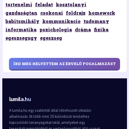
tortenelmi
feladat
kosztolanyi
gazdaságtan
csokonai
foldrajz
homework
babitsmihály
kommunikacio
tudomany
informatika
pszichologia
dráma
fizika
egeszsegugy
egeszseg
ÍRD MEG HELYETTEM AZ ÉRVELŐ FOGALMAZÁST
lumila.hu
A lumila.hu egy szakértők által létrehozott oktatási
alkalmazás. Itt több mint 20 különböző területhez
kapcsolódó tananyagokat talál, amelyeket egy
tapasztalt mérnökökből és pedagógusokból álló csapat