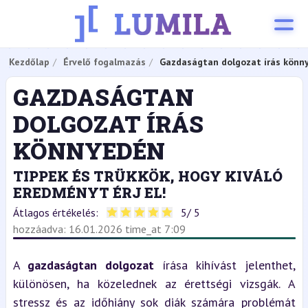
Kezdőlap
Érvelő fogalmazás
Gazdaságtan dolgozat írás könn
GAZDASÁGTAN
DOLGOZAT ÍRÁS
KÖNNYEDÉN
TIPPEK ÉS TRÜKKÖK, HOGY KIVÁLÓ
EREDMÉNYT ÉRJ EL!
Átlagos értékelés:
5
/ 5
hozzáadva: 16.01.2026 time_at 7:09
A 
gazdaságtan dolgozat
 írása kihívást jelenthet, 
különösen, ha közelednek az érettségi vizsgák. A 
stressz és az időhiány sok diák számára problémát 