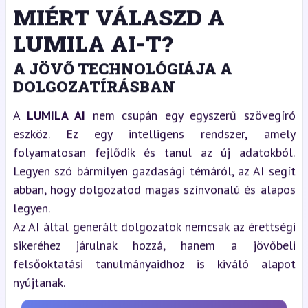
MIÉRT VÁLASZD A
LUMILA AI-T?
A JÖVŐ TECHNOLÓGIÁJA A
DOLGOZATÍRÁSBAN
A
LUMILA AI
nem csupán egy egyszerű szövegíró
eszköz. Ez egy intelligens rendszer, amely
folyamatosan fejlődik és tanul az új adatokból.
Legyen szó bármilyen gazdasági témáról, az AI segít
abban, hogy dolgozatod magas színvonalú és alapos
legyen.
Az AI által generált dolgozatok nemcsak az érettségi
sikeréhez járulnak hozzá, hanem a jövőbeli
felsőoktatási tanulmányaidhoz is kiváló alapot
nyújtanak.