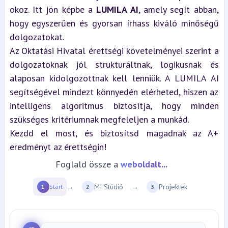
okoz. Itt jön képbe a 
LUMILA AI
, amely segít abban, 
hogy egyszerűen és gyorsan írhass kiváló minőségű 
dolgozatokat.
Az Oktatási Hivatal érettségi követelményei szerint a 
dolgozatoknak jól strukturáltnak, logikusnak és 
alaposan kidolgozottnak kell lenniük. A LUMILA AI 
segítségével mindezt könnyedén elérheted, hiszen az 
intelligens algoritmus biztosítja, hogy minden 
szükséges kritériumnak megfeleljen a munkád.
Kezdd el most, és biztosítsd magadnak az A+ 
eredményt az érettségin!
Foglald össze a
weboldalt...
→
MI Stúdió
→
Projektek
1
Start
2
3