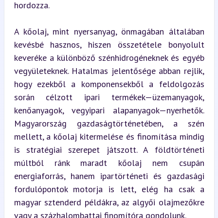
hordozza.
A kőolaj, mint nyersanyag, önmagában általában 
kevésbé hasznos, hiszen összetétele bonyolult 
keveréke a különböző szénhidrogéneknek és egyéb 
vegyületeknek. Hatalmas jelentősége abban rejlik, 
hogy ezekből a komponensekből a feldolgozás 
során célzott ipari termékek—üzemanyagok, 
kenőanyagok, vegyipari alapanyagok—nyerhetők. 
Magyarország gazdaságtörténetében, a szén 
mellett, a kőolaj kitermelése és finomítása mindig 
is stratégiai szerepet játszott. A földtörténeti 
múltból ránk maradt kőolaj nem csupán 
energiaforrás, hanem ipartörténeti és gazdasági 
fordulópontok motorja is lett, elég ha csak a 
magyar sztenderd példákra, az algyői olajmezőkre 
vagy a százhalombattai finomítóra gondolunk.