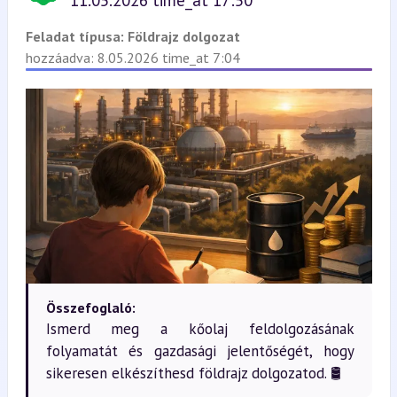
11.05.2026 time_at 17:50
Feladat típusa:
Földrajz dolgozat
hozzáadva: 8.05.2026 time_at 7:04
Összefoglaló:
Ismerd meg a kőolaj feldolgozásának
folyamatát és gazdasági jelentőségét, hogy
sikeresen elkészíthesd földrajz dolgozatod. 🛢️