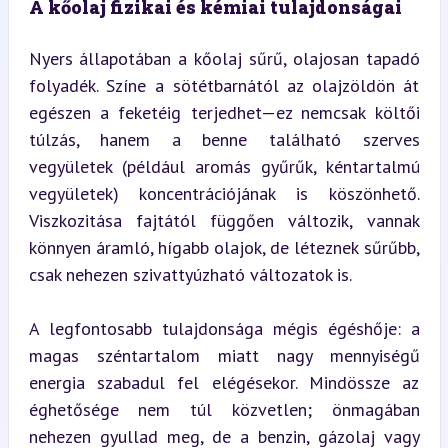
A kőolaj fizikai és kémiai tulajdonságai
Nyers állapotában a kőolaj sűrű, olajosan tapadó 
folyadék. Színe a sötétbarnától az olajzöldön át 
egészen a feketéig terjedhet—ez nemcsak költői 
túlzás, hanem a benne található szerves 
vegyületek (például aromás gyűrűk, kéntartalmú 
vegyületek) koncentrációjának is köszönhető. 
Viszkozitása fajtától függően változik, vannak 
könnyen áramló, hígabb olajok, de léteznek sűrűbb, 
csak nehezen szivattyúzható változatok is.
A legfontosabb tulajdonsága mégis égéshője: a 
magas széntartalom miatt nagy mennyiségű 
energia szabadul fel elégésekor. Mindössze az 
éghetősége nem túl közvetlen; önmagában 
nehezen gyullad meg, de a benzin, gázolaj vagy 