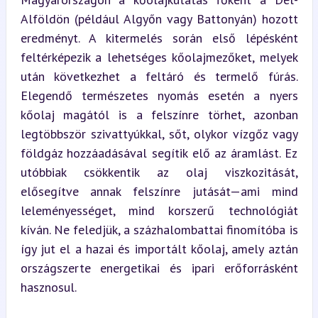
Alföldön (például Algyőn vagy Battonyán) hozott 
eredményt. A kitermelés során első lépésként 
feltérképezik a lehetséges kőolajmezőket, melyek 
után következhet a feltáró és termelő fúrás. 
Elegendő természetes nyomás esetén a nyers 
kőolaj magától is a felszínre törhet, azonban 
legtöbbször szivattyúkkal, sőt, olykor vízgőz vagy 
földgáz hozzáadásával segítik elő az áramlást. Ez 
utóbbiak csökkentik az olaj viszkozitását, 
elősegítve annak felszínre jutását—ami mind 
leleményességet, mind korszerű technológiát 
kíván. Ne feledjük, a százhalombattai finomítóba is 
így jut el a hazai és importált kőolaj, amely aztán 
országszerte energetikai és ipari erőforrásként 
hasznosul.