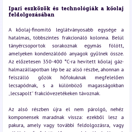
Ipari eszközök és technológiák a kőolaj 
feldolgozásában
A kőolaj-finomító leglátványosabb egysége a 
hatalmas, többszintes frakcionáló kolonna. Belül 
tányércsoportok sorakoznak egymás fölött, 
amelyeken kondenzálódó anyagok gyűlnek össze. 
Az előzetesen 350-400 °C-ra hevített kőolaj gáz-
halmazállapotban lép be az alsó részbe, ahonnan a 
felszálló gőzök hőfokuknak megfelelően 
lecsapódnak, s a különböző magasságokban 
„lecsapolt” frakcióvezetékeken távoznak.
Az alsó részben újra el nem párolgó, nehéz 
komponensek maradnak vissza: ezekből lesz a 
pakura, amely vagy további feldolgozásra, vagy 