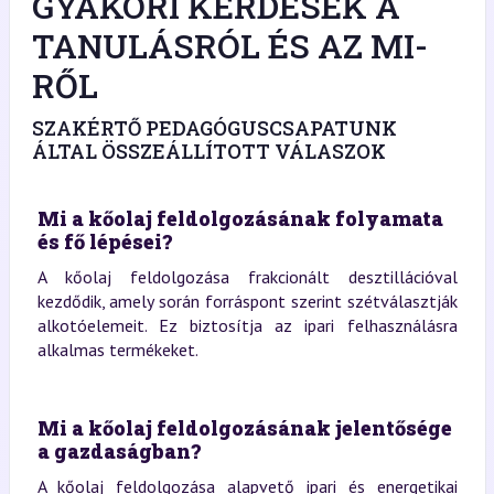
GYAKORI KÉRDÉSEK A
TANULÁSRÓL ÉS AZ MI-
RŐL
SZAKÉRTŐ PEDAGÓGUSCSAPATUNK
ÁLTAL ÖSSZEÁLLÍTOTT VÁLASZOK
Mi a kőolaj feldolgozásának folyamata
és fő lépései?
A kőolaj feldolgozása frakcionált desztillációval
kezdődik, amely során forráspont szerint szétválasztják
alkotóelemeit. Ez biztosítja az ipari felhasználásra
alkalmas termékeket.
Mi a kőolaj feldolgozásának jelentősége
a gazdaságban?
A kőolaj feldolgozása alapvető ipari és energetikai