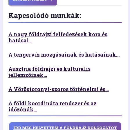
Kapcsolódó munkák:
A nagy földrajzi felfedezések kora és
hatásai...
A tengervíz mozgásainak és hatásainak...
Ausztria földrajzi és kulturális
jellemzőinek...
A Vöröstoronyi-szoros történelmi és...
A földi koordináta rendszer és az
időzónák...
ÍRD MEG HELYETTEM A FÖLDRAJZ DOLGOZATOT