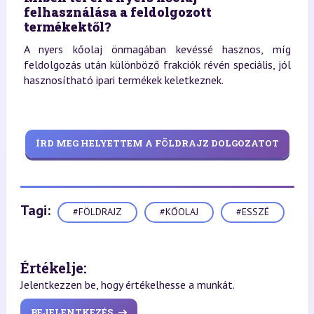
felhasználása a feldolgozott
termékektől?
A nyers kőolaj önmagában kevéssé hasznos, míg
feldolgozás után különböző frakciók révén speciális, jól
hasznosítható ipari termékek keletkeznek.
ÍRD MEG HELYETTEM A FÖLDRAJZ DOLGOZATOT
Tagi:
#FÖLDRAJZ
#KŐOLAJ
#ESSZÉ
Értékelje:
Jelentkezzen be, hogy értékelhesse a munkát.
BEJELENTKEZÉS