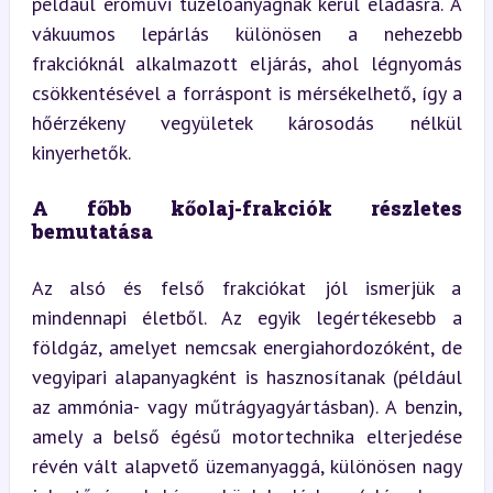
például erőművi tüzelőanyagnak kerül eladásra. A 
vákuumos lepárlás különösen a nehezebb 
frakcióknál alkalmazott eljárás, ahol légnyomás 
csökkentésével a forráspont is mérsékelhető, így a 
hőérzékeny vegyületek károsodás nélkül 
kinyerhetők.
A főbb kőolaj-frakciók részletes 
bemutatása
Az alsó és felső frakciókat jól ismerjük a 
mindennapi életből. Az egyik legértékesebb a 
földgáz, amelyet nemcsak energiahordozóként, de 
vegyipari alapanyagként is hasznosítanak (például 
az ammónia- vagy műtrágyagyártásban). A benzin, 
amely a belső égésű motortechnika elterjedése 
révén vált alapvető üzemanyaggá, különösen nagy 