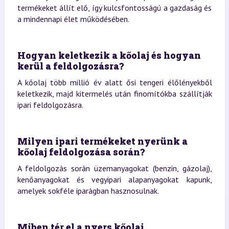
termékeket állít elő, így kulcsfontosságú a gazdaság és
a mindennapi élet működésében.
Hogyan keletkezik a kőolaj és hogyan
kerül a feldolgozásra?
A kőolaj több millió év alatt ősi tengeri élőlényekből
keletkezik, majd kitermelés után finomítókba szállítják
ipari feldolgozásra.
Milyen ipari termékeket nyerünk a
kőolaj feldolgozása során?
A feldolgozás során üzemanyagokat (benzin, gázolaj),
kenőanyagokat és vegyipari alapanyagokat kapunk,
amelyek sokféle iparágban hasznosulnak.
Miben tér el a nyers kőolaj