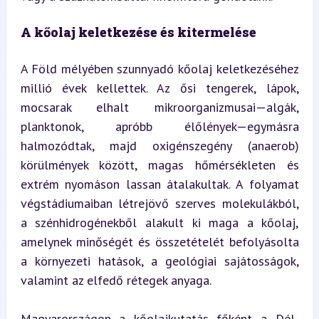
A kőolaj keletkezése és kitermelése
A Föld mélyében szunnyadó kőolaj keletkezéséhez 
millió évek kellettek. Az ősi tengerek, lápok, 
mocsarak elhalt mikroorganizmusai—algák, 
planktonok, apróbb élőlények—egymásra 
halmozódtak, majd oxigénszegény (anaerob) 
körülmények között, magas hőmérsékleten és 
extrém nyomáson lassan átalakultak. A folyamat 
végstádiumaiban létrejövő szerves molekulákból, 
a szénhidrogénekből alakult ki maga a kőolaj, 
amelynek minőségét és összetételét befolyásolta 
a környezeti hatások, a geológiai sajátosságok, 
valamint az elfedő rétegek anyaga.
Magyarországon a kőolajkutatás főként a Dél-