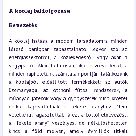
A kőolaj feldolgozása
Bevezetés
A kőolaj hatása a modern társadalomra minden 
létező iparágban tapasztalható, legyen szó az 
energiaszektorról, a közlekedésről vagy akár a 
vegyiparról. Akár tudatosan, akár észrevétlenül, a 
mindennapi életünk számtalan pontján találkozunk 
a kőolajból előállított termékekkel: az autók 
üzemanyaga, az otthoni fűtési rendszerek, a 
műanyag játékok vagy a gyógyszerek mind kivétel 
nélkül kapcsolódnak e fekete aranyhoz. Nem 
véletlenül ragasztották rá ezt a költői elnevezést: 
a „fekete arany” veszélyes, de nélkülözhetetlen 
kincs a föld mélyén, amely évmilliók titkait 