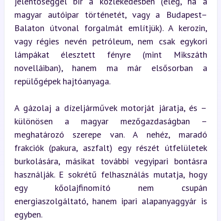
jelentőséggel bír a közlekedésben (elég, ha a 
magyar autóipar történetét, vagy a Budapest–
Balaton útvonal forgalmát említjük). A kerozin, 
vagy régies nevén petróleum, nem csak egykori 
lámpákat élesztett fényre (mint Mikszáth 
novelláiban), hanem ma már elsősorban a 
repülőgépek hajtóanyaga.
A gázolaj a dízeljárművek motorját járatja, és – 
különösen a magyar mezőgazdaságban – 
meghatározó szerepe van. A nehéz, maradó 
frakciók (pakura, aszfalt) egy részét útfelületek 
burkolására, másikat további vegyipari bontásra 
használják. E sokrétű felhasználás mutatja, hogy 
egy kőolajfinomító nem csupán 
energiaszolgáltató, hanem ipari alapanyaggyár is 
egyben.