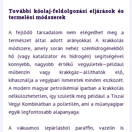
További kőolaj-feldolgozási eljárások és 
termelési módszerek
A fejlődő társadalom nem elégedhet meg a 
természet által adott arányokkal. A krakkolás 
módszere, amely során nehéz szénhidrogénekből 
hő (vagy katalizátor és hidrogén) segítségével 
könnyebb, nagyobb értékű vegyületek—például 
műbenzin vagy krakkgáz—állíthatók elő, 
kihasználja a vegyipari ismeretek minden eszközét. 
A modern magyar petrolkémiai iparban a krakkolás 
nélkülözhetetlen, így születik meg például a Tiszai 
Vegyi Kombinátban a polietilén, ami a műanyagipar 
egyik legfontosabb alapanyaga.
A vákuumos lepárlásból paraffin, vazelin is 