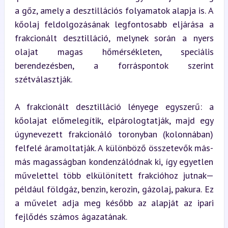
a gőz, amely a desztillációs folyamatok alapja is. A 
kőolaj feldolgozásának legfontosabb eljárása a 
frakcionált desztilláció, melynek során a nyers 
olajat magas hőmérsékleten, speciális 
berendezésben, a forráspontok szerint 
szétválasztják.
A frakcionált desztilláció lényege egyszerű: a 
kőolajat előmelegítik, elpárologtatják, majd egy 
úgynevezett frakcionáló toronyban (kolonnában) 
felfelé áramoltatják. A különböző összetevők más-
más magasságban kondenzálódnak ki, így egyetlen 
művelettel több elkülönített frakcióhoz jutnak—
például földgáz, benzin, kerozin, gázolaj, pakura. Ez 
a művelet adja meg később az alapját az ipari 
fejlődés számos ágazatának.