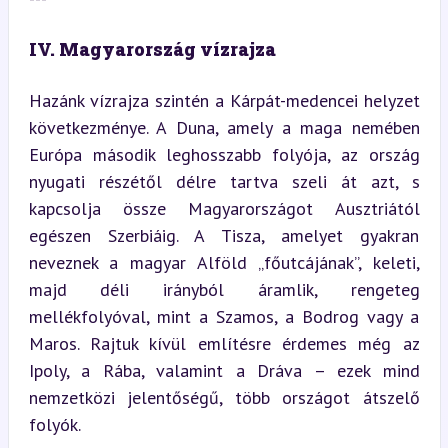
IV. Magyarország vízrajza
Hazánk vízrajza szintén a Kárpát-medencei helyzet 
következménye. A Duna, amely a maga nemében 
Európa második leghosszabb folyója, az ország 
nyugati részétől délre tartva szeli át azt, s 
kapcsolja össze Magyarországot Ausztriától 
egészen Szerbiáig. A Tisza, amelyet gyakran 
neveznek a magyar Alföld „főutcájának”, keleti, 
majd déli irányból áramlik, rengeteg 
mellékfolyóval, mint a Szamos, a Bodrog vagy a 
Maros. Rajtuk kívül említésre érdemes még az 
Ipoly, a Rába, valamint a Dráva – ezek mind 
nemzetközi jelentőségű, több országot átszelő 
folyók.