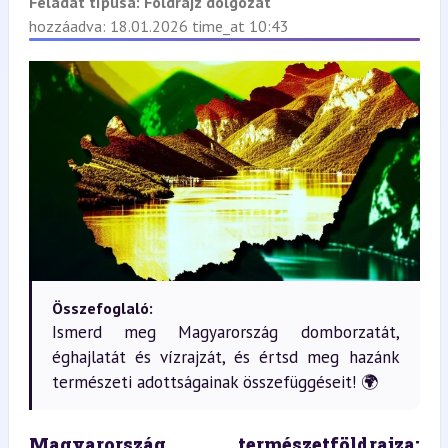
Feladat típusa:
Földrajz dolgozat
hozzáadva: 18.01.2026 time_at 10:43
Összefoglaló:
Ismerd meg Magyarország domborzatát,
éghajlatát és vízrajzát, és értsd meg hazánk
természeti adottságainak összefüggéseit! 🌍
Magyarország természetföldrajza: 