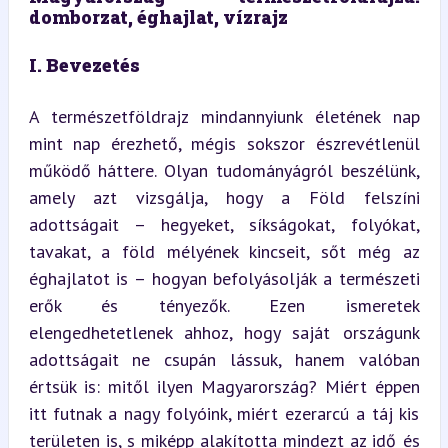
domborzat, éghajlat, vízrajz
I. Bevezetés
A természetföldrajz mindannyiunk életének nap 
mint nap érezhető, mégis sokszor észrevétlenül 
működő háttere. Olyan tudományágról beszélünk, 
amely azt vizsgálja, hogy a Föld felszíni 
adottságait – hegyeket, síkságokat, folyókat, 
tavakat, a föld mélyének kincseit, sőt még az 
éghajlatot is – hogyan befolyásolják a természeti 
erők és tényezők. Ezen ismeretek 
elengedhetetlenek ahhoz, hogy saját országunk 
adottságait ne csupán lássuk, hanem valóban 
értsük is: mitől ilyen Magyarország? Miért éppen 
itt futnak a nagy folyóink, miért ezerarcú a táj kis 
területen is, s miképp alakította mindezt az idő és 