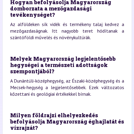
Hogyan befolyásolja Magyarország
domborzata a mezőgazdasági
tevékenységet?
Az alföldeken sík vidék és termékeny talaj kedvez a
mezőgazdaságnak. Itt nagyobb teret hódítanak a
szántóföldi művelés és növénykultúrák.
Melyek Magyarország legjelentősebb
hegységei a természeti adottságok
szempontjából?
A Dunántúli-középhegység, az Északi-középhegység és a
Mecsek-hegység a legjelentősebbek. Ezek változatos
kőzettani és geológiai értékekkel bírnak.
Milyen földrajzi elhelyezkedés
befolyásolja Magyarország éghajlatát és
vízrajzát?