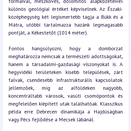
formáival, mészköves, dolomitos alapkőzeteivel 
különös geológiai értéket képviselnek. Az Északi-
középhegység két legismertebb tagja a Bükk és a 
Mátra, utóbbi tartalmazza hazánk legmagasabb 
pontját, a Kékestetőt (1014 méter).
Fontos hangsúlyozni, hogy a domborzat 
meghatározza nemcsak a természeti adottságokat, 
hanem a társadalmi-gazdasági viszonyokat is. A 
hegyvidéki területeken kisebb települések, zárt 
falvak, csendesebb infrastrukturális kapcsolatok 
jellemzőek, míg az alföldeken nagyobb, 
koncentráltabb városok, vasúti csomópontok és 
megfelelően kiépített utak találhatóak. Klasszikus 
példa erre Debrecen dinamikája a Hajdúságban 
vagy Pécs fejlődése a Mecsek lábánál.