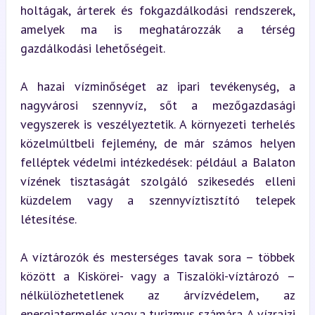
holtágak, árterek és fokgazdálkodási rendszerek, 
amelyek ma is meghatározzák a térség 
gazdálkodási lehetőségeit.
A hazai vízminőséget az ipari tevékenység, a 
nagyvárosi szennyvíz, sőt a mezőgazdasági 
vegyszerek is veszélyeztetik. A környezeti terhelés 
közelmúltbeli fejlemény, de már számos helyen 
felléptek védelmi intézkedések: például a Balaton 
vízének tisztaságát szolgáló szikesedés elleni 
küzdelem vagy a szennyvíztisztító telepek 
létesítése.
A víztározók és mesterséges tavak sora – többek 
között a Kiskörei- vagy a Tiszalöki-víztározó – 
nélkülözhetetlenek az árvízvédelem, az 
energiatermelés vagy a turizmus számára. A vízrajzi 