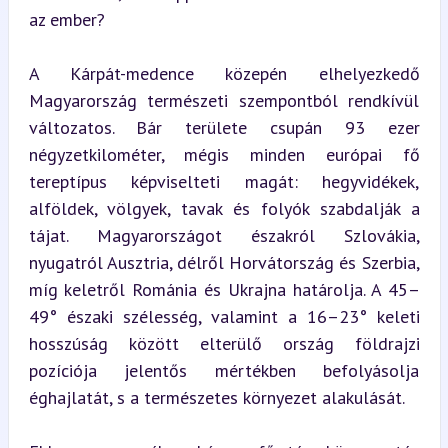
az ember?
A Kárpát-medence közepén elhelyezkedő 
Magyarország természeti szempontból rendkívül 
változatos. Bár területe csupán 93 ezer 
négyzetkilométer, mégis minden európai fő 
tereptípus képviselteti magát: hegyvidékek, 
alföldek, völgyek, tavak és folyók szabdalják a 
tájat. Magyarországot északról Szlovákia, 
nyugatról Ausztria, délről Horvátország és Szerbia, 
míg keletről Románia és Ukrajna határolja. A 45–
49° északi szélesség, valamint a 16–23° keleti 
hosszúság között elterülő ország földrajzi 
pozíciója jelentős mértékben befolyásolja 
éghajlatát, s a természetes környezet alakulását.