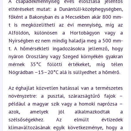
A csapadékmennyiség éves eloszlása jelentős 
eltéréseket mutat: a Dunántúli-középhegységben, 
főként a Bakonyban és a Mecsekben akár 800 mm-
t is megközelítheti az évi mennyiség, míg az 
Alföldön, különösen a Hortobágyon vagy a 
Nyírségben ez nem mindig haladja meg a 500 mm-
t. A hőmérsékleti ingadozásokra jellemző, hogy 
nyáron Oroszlány vagy Szeged környékén gyakran 
mérnek 35°C fölötti értékeket, míg télen 
Nógrádban –15–20°C alá is süllyedhet a hőmérő.
Az éghajlat közvetlen hatással van a természetes 
növényzetre: a pusztai, szárazságtűrő fajok – 
például a magyar szik vagy a homoki naprózsa – 
azok, amelyek jól alkalmazkodtak a 
szélsőségekhez. Az elmúlt évtizedek 
klímaváltozásának egyik következménye, hogy a 