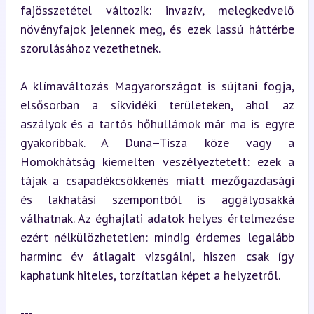
fajösszetétel változik: invazív, melegkedvelő 
növényfajok jelennek meg, és ezek lassú háttérbe 
szorulásához vezethetnek.
A klímaváltozás Magyarországot is sújtani fogja, 
elsősorban a síkvidéki területeken, ahol az 
aszályok és a tartós hőhullámok már ma is egyre 
gyakoribbak. A Duna–Tisza köze vagy a 
Homokhátság kiemelten veszélyeztetett: ezek a 
tájak a csapadékcsökkenés miatt mezőgazdasági 
és lakhatási szempontból is aggályosakká 
válhatnak. Az éghajlati adatok helyes értelmezése 
ezért nélkülözhetetlen: mindig érdemes legalább 
harminc év átlagait vizsgálni, hiszen csak így 
kaphatunk hiteles, torzítatlan képet a helyzetről.
---