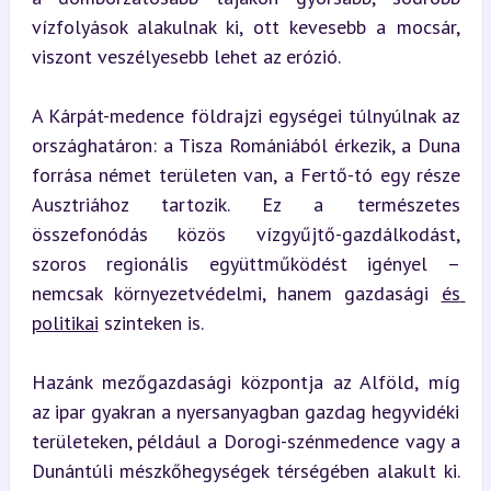
vízfolyások alakulnak ki, ott kevesebb a mocsár, 
viszont veszélyesebb lehet az erózió.
A Kárpát-medence földrajzi egységei túlnyúlnak az 
országhatáron: a Tisza Romániából érkezik, a Duna 
forrása német területen van, a Fertő-tó egy része 
Ausztriához tartozik. Ez a természetes 
összefonódás közös vízgyűjtő-gazdálkodást, 
szoros regionális együttműködést igényel – 
nemcsak környezetvédelmi, hanem gazdasági 
és 
politikai
 szinteken is.
Hazánk mezőgazdasági központja az Alföld, míg 
az ipar gyakran a nyersanyagban gazdag hegyvidéki 
területeken, például a Dorogi-szénmedence vagy a 
Dunántúli mészkőhegységek térségében alakult ki. 