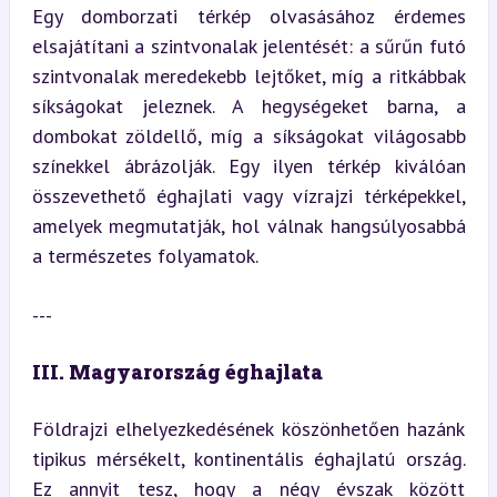
Egy domborzati térkép olvasásához érdemes 
elsajátítani a szintvonalak jelentését: a sűrűn futó 
szintvonalak meredekebb lejtőket, míg a ritkábbak 
síkságokat jeleznek. A hegységeket barna, a 
dombokat zöldellő, míg a síkságokat világosabb 
színekkel ábrázolják. Egy ilyen térkép kiválóan 
összevethető éghajlati vagy vízrajzi térképekkel, 
amelyek megmutatják, hol válnak hangsúlyosabbá 
a természetes folyamatok.
---
III. Magyarország éghajlata
Földrajzi elhelyezkedésének köszönhetően hazánk 
tipikus mérsékelt, kontinentális éghajlatú ország. 
Ez annyit tesz, hogy a négy évszak között 