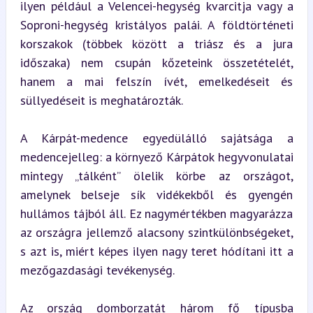
ilyen például a Velencei-hegység kvarcitja vagy a 
Soproni-hegység kristályos palái. A földtörténeti 
korszakok (többek között a triász és a jura 
időszaka) nem csupán kőzeteink összetételét, 
hanem a mai felszín ívét, emelkedéseit és 
süllyedéseit is meghatározták.
A Kárpát-medence egyedülálló sajátsága a 
medencejelleg: a környező Kárpátok hegyvonulatai 
mintegy „tálként” ölelik körbe az országot, 
amelynek belseje sík vidékekből és gyengén 
hullámos tájból áll. Ez nagymértékben magyarázza 
az országra jellemző alacsony szintkülönbségeket, 
s azt is, miért képes ilyen nagy teret hódítani itt a 
mezőgazdasági tevékenység.
Az ország domborzatát három fő típusba 