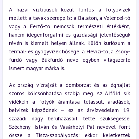
A hazai víztípusok közül fontos a folyóvizek 
mellett a tavak szerepe is: a Balaton, a Velencei-tó 
vagy a Fertő-tó nemcsak természeti értékként, 
hanem idegenforgalmi és gazdasági jelentőségük 
révén is kiemelt helyen állnak. Külön kuriózum a 
termál- és gyógyvizek bősége: a Hévízi-tó, a Zsóry-
fürdő vagy Bükfürdő neve egyben világszerte 
ismert magyar márka is.
Az ország vízrajzát a domborzat és az éghajlat 
szoros kölcsönhatása szabja meg. Az Alföld sík 
vidékein a folyók áramlása lelassul, áradások, 
belvizek képződnek – ez az árvízvédelem 19. 
századi nagy beruházásait tette szükségessé. 
Széchenyi István és Vásárhelyi Pál nevével forrt 
össze a Tisza-szabályozás: ekkor keletkeztek 