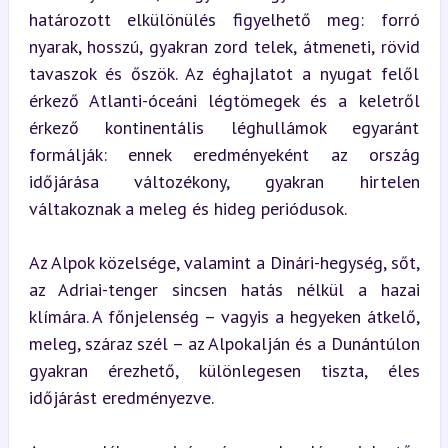
határozott elkülönülés figyelhető meg: forró 
nyarak, hosszú, gyakran zord telek, átmeneti, rövid 
tavaszok és őszök. Az éghajlatot a nyugat felől 
érkező Atlanti-óceáni légtömegek és a keletről 
érkező kontinentális léghullámok egyaránt 
formálják: ennek eredményeként az ország 
időjárása változékony, gyakran hirtelen 
váltakoznak a meleg és hideg periódusok.
Az Alpok közelsége, valamint a Dinári-hegység, sőt, 
az Adriai-tenger sincsen hatás nélkül a hazai 
klímára. A főnjelenség – vagyis a hegyeken átkelő, 
meleg, száraz szél – az Alpokalján és a Dunántúlon 
gyakran érezhető, különlegesen tiszta, éles 
időjárást eredményezve.