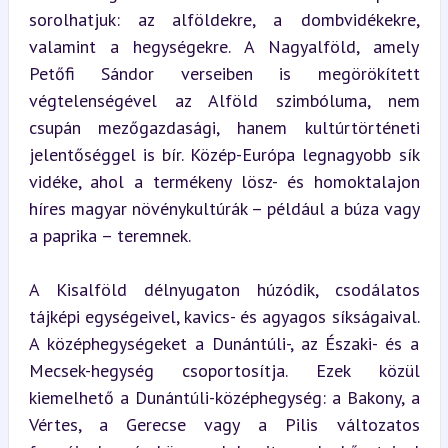
sorolhatjuk: az alföldekre, a dombvidékekre, 
valamint a hegységekre. A Nagyalföld, amely 
Petőfi Sándor verseiben is megörökített 
végtelenségével az Alföld szimbóluma, nem 
csupán mezőgazdasági, hanem kultúrtörténeti 
jelentőséggel is bír. Közép-Európa legnagyobb sík 
vidéke, ahol a termékeny lösz- és homoktalajon 
híres magyar növénykultúrák – például a búza vagy 
a paprika – teremnek.
A Kisalföld délnyugaton húzódik, csodálatos 
tájképi egységeivel, kavics- és agyagos síkságaival. 
A középhegységeket a Dunántúli-, az Északi- és a 
Mecsek-hegység csoportosítja. Ezek közül 
kiemelhető a Dunántúli-középhegység: a Bakony, a 
Vértes, a Gerecse vagy a Pilis változatos 