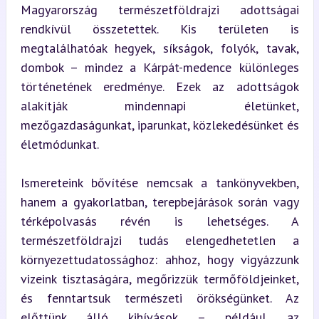
Magyarország természetföldrajzi adottságai 
rendkívül összetettek. Kis területen is 
megtalálhatóak hegyek, síkságok, folyók, tavak, 
dombok – mindez a Kárpát-medence különleges 
történetének eredménye. Ezek az adottságok 
alakítják mindennapi életünket, 
mezőgazdaságunkat, iparunkat, közlekedésünket és 
életmódunkat.
Ismereteink bővítése nemcsak a tankönyvekben, 
hanem a gyakorlatban, terepbejárások során vagy 
térképolvasás révén is lehetséges. A 
természetföldrajzi tudás elengedhetetlen a 
környezettudatossághoz: ahhoz, hogy vigyázzunk 
vizeink tisztaságára, megőrizzük termőföldjeinket, 
és fenntartsuk természeti örökségünket. Az 
előttünk álló kihívások – például az 