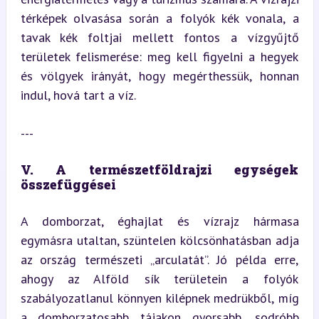
térképek olvasása során a folyók kék vonala, a 
tavak kék foltjai mellett fontos a vízgyűjtő 
területek felismerése: meg kell figyelni a hegyek 
és völgyek irányát, hogy megérthessük, honnan 
indul, hová tart a víz.
---
V. A természetföldrajzi egységek 
összefüggései
A domborzat, éghajlat és vízrajz hármasa 
egymásra utaltan, szüntelen kölcsönhatásban adja 
az ország természeti „arculatát”. Jó példa erre, 
ahogy az Alföld sík területein a folyók 
szabályozatlanul könnyen kilépnek medrükből, míg 
a domborzatosabb tájakon gyorsabb, sodróbb 