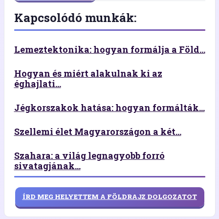
Kapcsolódó munkák:
Lemeztektonika: hogyan formálja a Föld...
Hogyan és miért alakulnak ki az
éghajlati...
Jégkorszakok hatása: hogyan formálták...
Szellemi élet Magyarországon a két...
Szahara: a világ legnagyobb forró
sivatagjának...
ÍRD MEG HELYETTEM A FÖLDRAJZ DOLGOZATOT