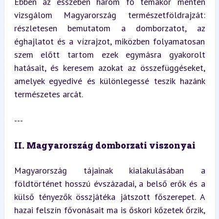
Ebben az esszében három fő témakör mentén 
vizsgálom Magyarország természetföldrajzát: 
részletesen bemutatom a domborzatot, az 
éghajlatot és a vízrajzot, miközben folyamatosan 
szem előtt tartom ezek egymásra gyakorolt 
hatásait, és keresem azokat az összefüggéseket, 
amelyek egyedivé és különlegessé teszik hazánk 
természetes arcát.
---
II. Magyarország domborzati viszonyai
Magyarország tájainak kialakulásában a 
földtörténet hosszú évszázadai, a belső erők és a 
külső tényezők összjátéka játszott főszerepet. A 
hazai felszín fővonásait ma is őskori kőzetek őrzik, 