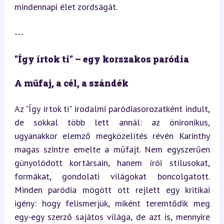
mindennapi élet zordságát.
---
"Így írtok ti" – egy korszakos paródia
A műfaj, a cél, a szándék
Az "Így írtok ti" irodalmi paródiasorozatként indult, 
de sokkal több lett annál: az önironikus, 
ugyanakkor elemző megközelítés révén Karinthy 
magas szintre emelte a műfajt. Nem egyszerűen 
gúnyolódott kortársain, hanem írói stílusokat, 
formákat, gondolati világokat boncolgatott. 
Minden paródia mögött ott rejlett egy kritikai 
igény: hogy felismerjük, miként teremtődik meg 
egy-egy szerző sajátos világa, de azt is, mennyire 