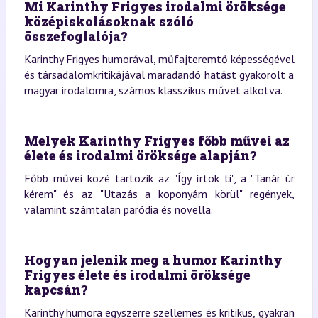
Mi Karinthy Frigyes irodalmi öröksége
középiskolásoknak szóló
összefoglalója?
Karinthy Frigyes humorával, műfajteremtő képességével
és társadalomkritikájával maradandó hatást gyakorolt a
magyar irodalomra, számos klasszikus művet alkotva.
Melyek Karinthy Frigyes főbb művei az
élete és irodalmi öröksége alapján?
Főbb művei közé tartozik az "Így írtok ti", a "Tanár úr
kérem" és az "Utazás a koponyám körül" regények,
valamint számtalan paródia és novella.
Hogyan jelenik meg a humor Karinthy
Frigyes élete és irodalmi öröksége
kapcsán?
Karinthy humora egyszerre szellemes és kritikus, gyakran