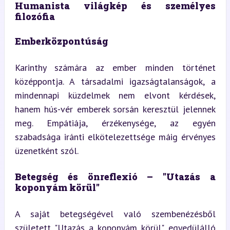
Humanista világkép és személyes 
filozófia
Emberközpontúság
Karinthy számára az ember minden történet 
középpontja. A társadalmi igazságtalanságok, a 
mindennapi küzdelmek nem elvont kérdések, 
hanem hús-vér emberek sorsán keresztül jelennek 
meg. Empátiája, érzékenysége, az egyén 
szabadsága iránti elkötelezettsége máig érvényes 
üzenetként szól.
Betegség és önreflexió – "Utazás a 
koponyám körül"
A saját betegségével való szembenézésből 
született "Utazás a koponyám körül" egyedülálló 