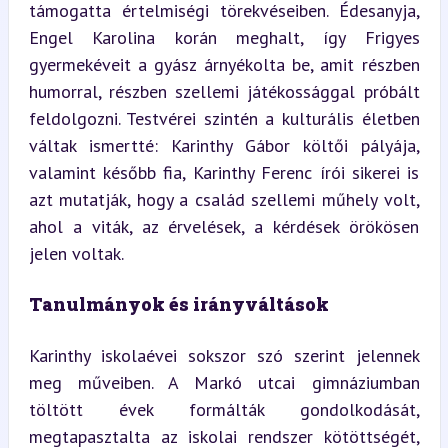
támogatta értelmiségi törekvéseiben. Édesanyja, 
Engel Karolina korán meghalt, így Frigyes 
gyermekéveit a gyász árnyékolta be, amit részben 
humorral, részben szellemi játékossággal próbált 
feldolgozni. Testvérei szintén a kulturális életben 
váltak ismertté: Karinthy Gábor költői pályája, 
valamint később fia, Karinthy Ferenc írói sikerei is 
azt mutatják, hogy a család szellemi műhely volt, 
ahol a viták, az érvelések, a kérdések örökösen 
jelen voltak.
Tanulmányok és irányváltások
Karinthy iskolaévei sokszor szó szerint jelennek 
meg műveiben. A Markó utcai gimnáziumban 
töltött évek formálták gondolkodását, 
megtapasztalta az iskolai rendszer kötöttségét, 