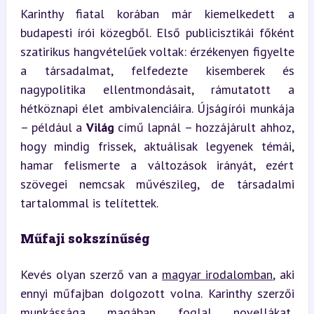
Karinthy fiatal korában már kiemelkedett a 
budapesti írói közegből. Első publicisztikái főként 
szatirikus hangvételűek voltak: érzékenyen figyelte 
a társadalmat, felfedezte kisemberek és 
nagypolitika ellentmondásait, rámutatott a 
hétköznapi élet ambivalenciáira. Újságírói munkája 
– például a 
Világ
 című lapnál – hozzájárult ahhoz, 
hogy mindig frissek, aktuálisak legyenek témái, 
hamar felismerte a változások irányát, ezért 
szövegei nemcsak művészileg, de társadalmi 
tartalommal is telítettek.
Műfaji sokszínűség
Kevés olyan szerző van a 
magyar irodalomban
, aki 
ennyi műfajban dolgozott volna. Karinthy szerzői 
munkássága magában foglal novellákat, 