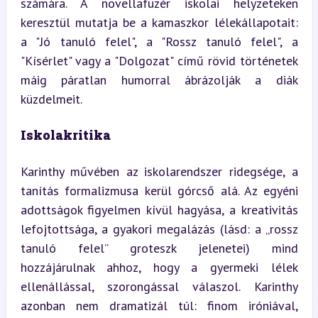
számára. A novellafüzér iskolai helyzeteken 
keresztül mutatja be a kamaszkor lélekállapotait: 
a "Jó tanuló felel", a "Rossz tanuló felel", a 
"Kísérlet" vagy a "Dolgozat" című rövid történetek 
máig páratlan humorral ábrázolják a diák 
küzdelmeit.
Iskolakritika
Karinthy művében az iskolarendszer ridegsége, a 
tanítás formalizmusa kerül górcső alá. Az egyéni 
adottságok figyelmen kívül hagyása, a kreativitás 
lefojtottsága, a gyakori megalázás (lásd: a „rossz 
tanuló felel” groteszk jelenetei) mind 
hozzájárulnak ahhoz, hogy a gyermeki lélek 
ellenállással, szorongással válaszol. Karinthy 
azonban nem dramatizál túl: finom iróniával, 