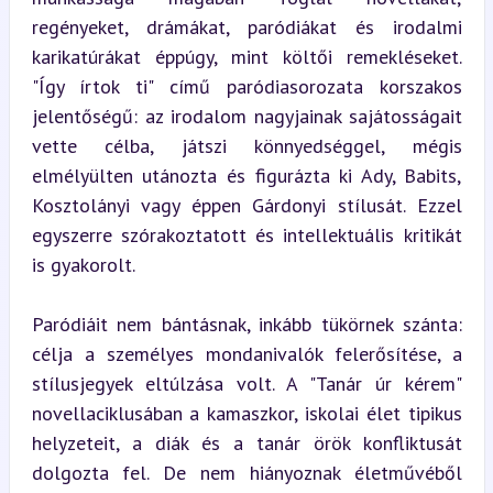
regényeket, drámákat, paródiákat és irodalmi 
karikatúrákat éppúgy, mint költői remekléseket. 
"Így írtok ti" című paródiasorozata korszakos 
jelentőségű: az irodalom nagyjainak sajátosságait 
vette célba, játszi könnyedséggel, mégis 
elmélyülten utánozta és figurázta ki Ady, Babits, 
Kosztolányi vagy éppen Gárdonyi stílusát. Ezzel 
egyszerre szórakoztatott és intellektuális kritikát 
is gyakorolt.
Paródiáit nem bántásnak, inkább tükörnek szánta: 
célja a személyes mondanivalók felerősítése, a 
stílusjegyek eltúlzása volt. A "Tanár úr kérem" 
novellaciklusában a kamaszkor, iskolai élet tipikus 
helyzeteit, a diák és a tanár örök konfliktusát 
dolgozta fel. De nem hiányoznak életművéből 