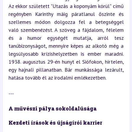
Az ekkor született "Utazás a koponyám körül" című 
regényben Karinthy máig páratlanul őszinte és 
szellemes módon dolgozza fel a betegséggel 
való szembenézést. A szöveg a fájdalom, félelem 
és a humor egységét mutatja, arról tesz 
tanúbizonyságot, mennyire képes az alkotó még a 
legsúlyosabb krízishelyzetben is ember maradni. 
1938. augusztus 29-én hunyt el Siófokon, hirtelen, 
egy hajnali pillanatban. Bár munkássága lezárult, 
hatása tovább él az irodalmi emlékezetben.
---
A művészi pálya sokoldalúsága
Kezdeti írások és újságírói karrier