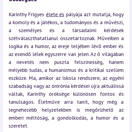
Karinthy Frigyes 
élete és
 pályája azt mutatja, hogy 
a komoly és a játékos, a tudományos és a művészi, 
a személyes és a társadalmi kérdések 
szétválaszthatatlanul összetartoznak. Műveiben a 
logika és a humor, az ereje teljében lévő ember és 
az esendő lélek egyszerre van jelen. Az ő világában 
a nevetés nem puszta felszínesség, hanem 
mélyebb tudás, a humanizmus és a kritikai szellem 
eszköze. Ma, amikor az iskola rendszere, az egyéni 
szabadság vagy az önirónia kérdései újra aktuálissá 
váltak, Karinthy öröksége különösen fontos és 
tanulságos. Életműve arra tanít, hogy még a 
legnehezebb helyzetekben is megőrizhető az 
emberi méltóság, a gondolkodás, a humor és a 
szeretet.