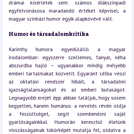
drámai kísérletek sem: számos diákszínpadi 
egyfelvonásosa maradandó értéket képvisel, a 
magyar színházi humor egyik alapkövévé vált.
Humor és társadalomkritika
Karinthy humora egyedülálló a magyar 
irodalomban: egyszerre szellemes, fanyar, néha 
abszurdba hajló – ugyanakkor mindig mélyebb 
emberi tartalmakat közvetít. Egyaránt célba veszi 
az oktatási rendszer hibáit, a társadalmi 
igazságtalanságokat és az emberi butaságot. 
Legnagyobb erejét épp abban találjuk, hogy sosem 
kegyetlen, hanem humánus: a nevetés révén oldja 
a feszültséget, segít szembenézni saját 
gyarlóságainkkal. Humorán keresztül életünk 
visszásságainak tükörképét mutatja fel, oldatva a 