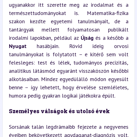
ugyanakkor itt szerette meg az irodalmat és a 
természettudományokat is. Matematika-fizika 
szakon kezdte egyetemi tanulmányait, de a 
tantárgyak mellett folyamatosan publikált 
irodalmi lapokban, például az 
Újság
 és a később a 
Nyugat
 hasábjain. Rövid ideig orvosi 
tanulmányokat is folytatott – e kitérő sem volt 
felesleges: test és lélek, tudományos precizitás, 
analitikus látásmód egyaránt visszaköszön későbbi 
alkotásaiban. Mindez egyedülálló módon egyesült 
benne – így lehetett, hogy érvelése szemléletes, 
humora pedig gyakran logikai játékokra épült.
Személyes válságok és utolsó évek
Sorsának talán legdrámaibb fejezete a negyvenes 
éveiben bekövetkezett agydaganat-diagnózis volt. 