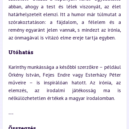
abban, ahogy a test és lélek viszonyát, az élet 
határhelyzeteit elemzi. Itt a humor már túlmutat a 
szórakoztatáson: a fájdalom, a félelem és a 
remény egyaránt jelen vannak, s mindezt az irónia, 
az önmagával is vitázó elme ereje tartja egyben.
Utóhatás
Karinthy munkássága a későbbi szerzőkre – például 
Örkény István, Fejes Endre vagy Esterházy Péter 
műveire – is inspirálóan hatott. Az irónia, az 
elemzés, az irodalmi játékosság ma is 
nélkülözhetetlen értékek a magyar irodalomban.
---
Összegzés