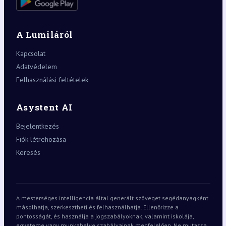
A Lumiláról
Kapcsolat
Adatvédelem
Felhasználási feltételek
Asystent AI
Bejelentkezés
Fiók létrehozása
Keresés
A mesterséges intelligencia által generált szöveget segédanyagként
másolhatja, szerkesztheti és felhasználhatja. Ellenőrizze a
pontosságát, és használja a jogszabályoknak, valamint iskolája,
egyeteme vagy munkahelye szabályainak megfelelően. Ne mutassa