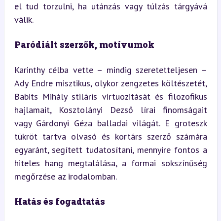
el tud torzulni, ha utánzás vagy túlzás tárgyává 
válik.
Paródiált szerzők, motívumok
Karinthy célba vette – mindig szeretetteljesen – 
Ady Endre misztikus, olykor zengzetes költészetét, 
Babits Mihály stiláris virtuozitását és filozofikus 
hajlamait, Kosztolányi Dezső lírai finomságait 
vagy Gárdonyi Géza balladai világát. E groteszk 
tükröt tartva olvasó és kortárs szerző számára 
egyaránt, segített tudatosítani, mennyire fontos a 
hiteles hang megtalálása, a formai sokszínűség 
megőrzése az irodalomban.
Hatás és fogadtatás