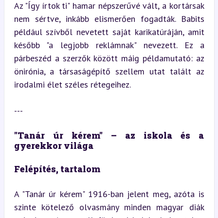
Az "Így írtok ti" hamar népszerűvé vált, a kortársak 
nem sértve, inkább elismerően fogadták. Babits 
például szívből nevetett saját karikatúráján, amit 
később "a legjobb reklámnak" nevezett. Ez a 
párbeszéd a szerzők között máig példamutató: az 
önirónia, a társaságépítő szellem utat talált az 
irodalmi élet széles rétegeihez.
---
"Tanár úr kérem" – az iskola és a 
gyerekkor világa
Felépítés, tartalom
A "Tanár úr kérem" 1916-ban jelent meg, azóta is 
szinte kötelező olvasmány minden magyar diák 