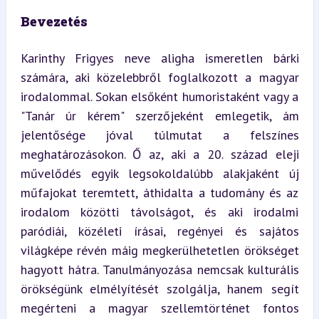
Bevezetés
Karinthy Frigyes neve aligha ismeretlen bárki 
számára, aki közelebbről foglalkozott a magyar 
irodalommal. Sokan elsőként humoristaként vagy a 
"Tanár úr kérem" szerzőjeként emlegetik, ám 
jelentősége jóval túlmutat a felszínes 
meghatározásokon. Ő az, aki a 20. század eleji 
művelődés egyik legsokoldalúbb alakjaként új 
műfajokat teremtett, áthidalta a tudomány és az 
irodalom közötti távolságot, és aki irodalmi 
paródiái, közéleti írásai, regényei és sajátos 
világképe révén máig megkerülhetetlen örökséget 
hagyott hátra. Tanulmányozása nemcsak kulturális 
örökségünk elmélyítését szolgálja, hanem segít 
megérteni a magyar szellemtörténet fontos 