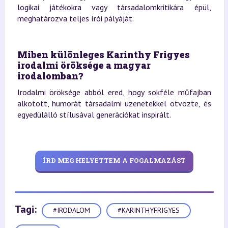
logikai játékokra vagy társadalomkritikára épül,
meghatározva teljes írói pályáját.
Miben különleges Karinthy Frigyes
irodalmi öröksége a magyar
irodalomban?
Irodalmi öröksége abból ered, hogy sokféle műfajban
alkotott, humorát társadalmi üzenetekkel ötvözte, és
egyedülálló stílusával generációkat inspirált.
ÍRD MEG HELYETTEM A FOGALMAZÁST
Tagi:
#IRODALOM
#KARINTHYFRIGYES