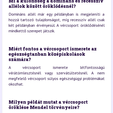
Mi a különbség a domináns és recesszív
allélok között öröklődésnél?
Domináns allél már egy példányban is megjeleníti a
hozzá tartozó tulajdonságot, míg recesszív allél csak
két példányban érvényesül. A vércsoport öröklődésénél
mindkettő szerepet játszik.
Miért fontos a vércsoport ismerete az
egészségtanban középiskolások
számára?
A vércsoport ismerete létfontosságú
vérátömlesztésnél vagy szervátültetésnél. A nem
megfelelő vércsoport súlyos egészségügyi problémákat
okozhat.
Milyen példát mutat a vércsoport
öröklése Mendel törvényeire?