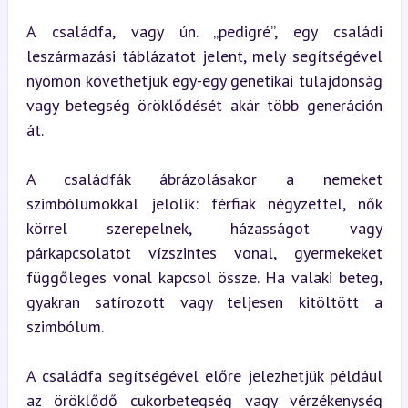
A családfa, vagy ún. „pedigré”, egy családi 
leszármazási táblázatot jelent, mely segítségével 
nyomon követhetjük egy-egy genetikai tulajdonság 
vagy betegség öröklődését akár több generáción 
át.
A családfák ábrázolásakor a nemeket 
szimbólumokkal jelölik: férfiak négyzettel, nők 
körrel szerepelnek, házasságot vagy 
párkapcsolatot vízszintes vonal, gyermekeket 
függőleges vonal kapcsol össze. Ha valaki beteg, 
gyakran satírozott vagy teljesen kitöltött a 
szimbólum.
A családfa segítségével előre jelezhetjük például 
az öröklődő cukorbetegség vagy vérzékenység 