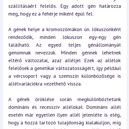
szállításáért felelős. Egy adott gén határozza 
meg, hogy ez a fehérje miként épül fel.
A gének helye a kromoszómákon ún. lókuszonként 
rendeződik, minden lókuszon egy-egy gén 
található. Az egyed teljes génállományát 
genomnak nevezzük. Minden génnek lehetnek 
eltérő változatai, azaz alléljei. Ezek az allélok 
felelősek a genetikai változatosságért, így például 
a vércsoport vagy a szemszín különbözősége is 
allélvariációkra vezethető vissza.
A gének öröklése során megkülönböztetünk 
domináns és recesszív allélokat. Domináns allél 
esetén már egyetlen ilyen allél jelenléte is elég, 
hogy a hozzá tartozó tulajdonság kialakuljon, míg 