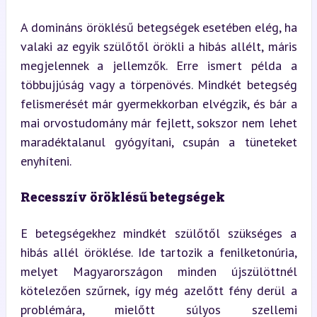
A domináns öröklésű betegségek esetében elég, ha 
valaki az egyik szülőtől örökli a hibás allélt, máris 
megjelennek a jellemzők. Erre ismert példa a 
többujjúság vagy a törpenövés. Mindkét betegség 
felismerését már gyermekkorban elvégzik, és bár a 
mai orvostudomány már fejlett, sokszor nem lehet 
maradéktalanul gyógyítani, csupán a tüneteket 
enyhíteni.
Recesszív öröklésű betegségek
E betegségekhez mindkét szülőtől szükséges a 
hibás allél öröklése. Ide tartozik a fenilketonúria, 
melyet Magyarországon minden újszülöttnél 
kötelezően szűrnek, így még azelőtt fény derül a 
problémára, mielőtt súlyos szellemi 