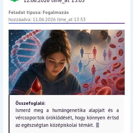
12.06.2026 time_at 13:05
Feladat típusa:
Fogalmazás
hozzáadva: 11.06.2026 time_at 13:53
Összefoglaló:
Ismerd meg a humángenetika alapjait és a
vércsoportok öröklődését, hogy könnyen értsd
az egészségtan középiskolai témáit. 🧬