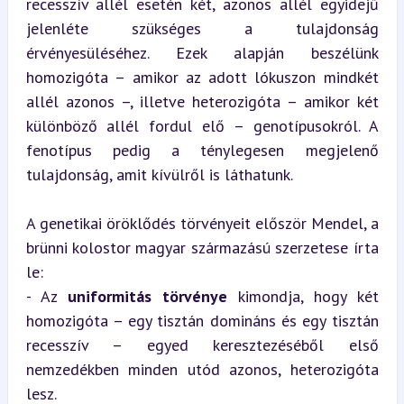
recesszív allél esetén két, azonos allél egyidejű 
jelenléte szükséges a tulajdonság 
érvényesüléséhez. Ezek alapján beszélünk 
homozigóta – amikor az adott lókuszon mindkét 
allél azonos –, illetve heterozigóta – amikor két 
különböző allél fordul elő – genotípusokról. A 
fenotípus pedig a ténylegesen megjelenő 
tulajdonság, amit kívülről is láthatunk.
A genetikai öröklődés törvényeit először Mendel, a 
brünni kolostor magyar származású szerzetese írta 
le: 

- Az 
uniformitás törvénye
 kimondja, hogy két 
homozigóta – egy tisztán domináns és egy tisztán 
recesszív – egyed keresztezéséből első 
nemzedékben minden utód azonos, heterozigóta 
lesz. 
