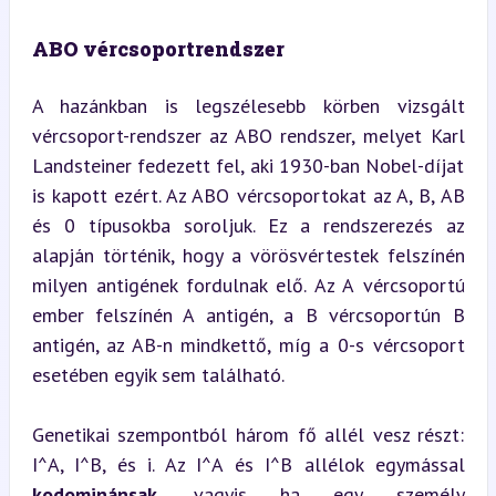
ABO vércsoportrendszer
A hazánkban is legszélesebb körben vizsgált 
vércsoport-rendszer az ABO rendszer, melyet Karl 
Landsteiner fedezett fel, aki 1930-ban Nobel-díjat 
is kapott ezért. Az ABO vércsoportokat az A, B, AB 
és 0 típusokba soroljuk. Ez a rendszerezés az 
alapján történik, hogy a vörösvértestek felszínén 
milyen antigének fordulnak elő. Az A vércsoportú 
ember felszínén A antigén, a B vércsoportún B 
antigén, az AB-n mindkettő, míg a 0-s vércsoport 
esetében egyik sem található.
Genetikai szempontból három fő allél vesz részt: 
I^A, I^B, és i. Az I^A és I^B allélok egymással 
kodominánsak
, vagyis ha egy személy 