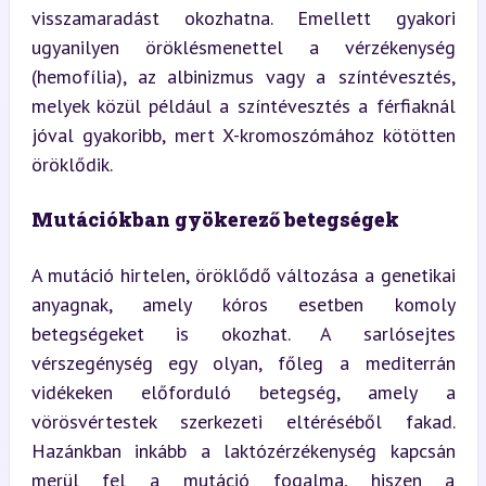
visszamaradást okozhatna. Emellett gyakori 
ugyanilyen öröklésmenettel a vérzékenység 
(hemofília), az albinizmus vagy a színtévesztés, 
melyek közül például a színtévesztés a férfiaknál 
jóval gyakoribb, mert X-kromoszómához kötötten 
öröklődik.
Mutációkban gyökerező betegségek
A mutáció hirtelen, öröklődő változása a genetikai 
anyagnak, amely kóros esetben komoly 
betegségeket is okozhat. A sarlósejtes 
vérszegénység egy olyan, főleg a mediterrán 
vidékeken előforduló betegség, amely a 
vörösvértestek szerkezeti eltéréséből fakad. 
Hazánkban inkább a laktózérzékenység kapcsán 
merül fel a mutáció fogalma, hiszen a 