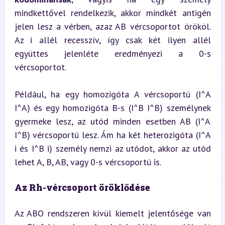
mindkettővel rendelkezik, akkor mindkét antigén 
jelen lesz a vérben, azaz AB vércsoportot örököl. 
Az i allél recesszív, így csak két ilyen allél 
együttes jelenléte eredményezi a 0-s 
vércsoportot.
Például, ha egy homozigóta A vércsoportú (I^A 
I^A) és egy homozigóta B-s (I^B I^B) személynek 
gyermeke lesz, az utód minden esetben AB (I^A 
I^B) vércsoportú lesz. Ám ha két heterozigóta (I^A 
i és I^B i) személy nemzi az utódot, akkor az utód 
lehet A, B, AB, vagy 0-s vércsoportú is.
Az Rh-vércsoport öröklődése
Az ABO rendszeren kívül kiemelt jelentősége van 