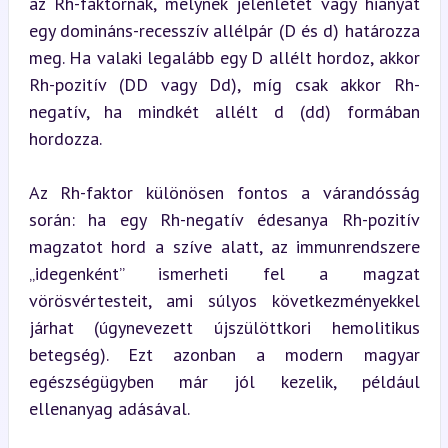
az Rh-faktornak, melynek jelenlétét vagy hiányát 
egy domináns-recesszív allélpár (D és d) határozza 
meg. Ha valaki legalább egy D allélt hordoz, akkor 
Rh-pozitív (DD vagy Dd), míg csak akkor Rh-
negatív, ha mindkét allélt d (dd) formában 
hordozza.
Az Rh-faktor különösen fontos a várandósság 
során: ha egy Rh-negatív édesanya Rh-pozitív 
magzatot hord a szíve alatt, az immunrendszere 
„idegenként” ismerheti fel a magzat 
vörösvértesteit, ami súlyos következményekkel 
járhat (úgynevezett újszülöttkori hemolitikus 
betegség). Ezt azonban a modern magyar 
egészségügyben már jól kezelik, például 
ellenanyag adásával.