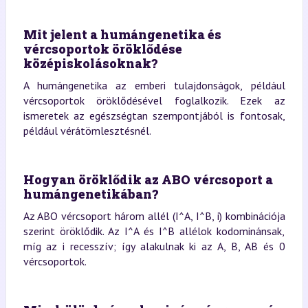
Mit jelent a humángenetika és
vércsoportok öröklődése
középiskolásoknak?
A humángenetika az emberi tulajdonságok, például
vércsoportok öröklődésével foglalkozik. Ezek az
ismeretek az egészségtan szempontjából is fontosak,
például vérátömlesztésnél.
Hogyan öröklődik az ABO vércsoport a
humángenetikában?
Az ABO vércsoport három allél (I^A, I^B, i) kombinációja
szerint öröklődik. Az I^A és I^B allélok kodominánsak,
míg az i recesszív; így alakulnak ki az A, B, AB és 0
vércsoportok.