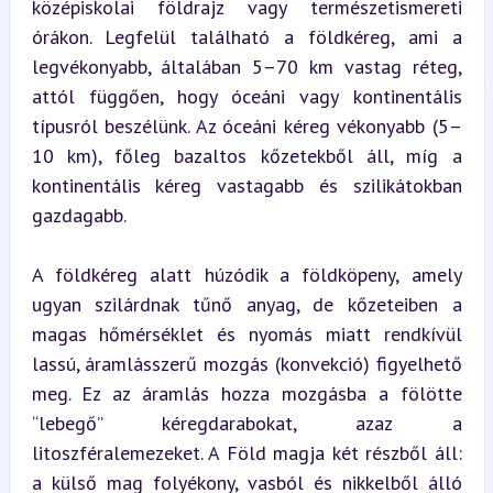
középiskolai földrajz vagy természetismereti 
órákon. Legfelül található a földkéreg, ami a 
legvékonyabb, általában 5–70 km vastag réteg, 
attól függően, hogy óceáni vagy kontinentális 
típusról beszélünk. Az óceáni kéreg vékonyabb (5–
10 km), főleg bazaltos kőzetekből áll, míg a 
kontinentális kéreg vastagabb és szilikátokban 
gazdagabb.
A földkéreg alatt húzódik a földköpeny, amely 
ugyan szilárdnak tűnő anyag, de kőzeteiben a 
magas hőmérséklet és nyomás miatt rendkívül 
lassú, áramlásszerű mozgás (konvekció) figyelhető 
meg. Ez az áramlás hozza mozgásba a fölötte 
“lebegő” kéregdarabokat, azaz a 
litoszféralemezeket. A Föld magja két részből áll: 
a külső mag folyékony, vasból és nikkelből álló 