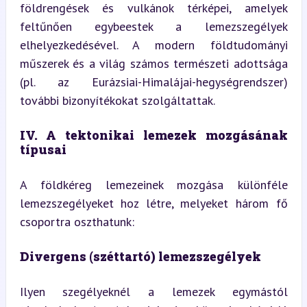
földrengések és vulkánok térképei, amelyek 
feltűnően egybeestek a lemezszegélyek 
elhelyezkedésével. A modern földtudományi 
műszerek és a világ számos természeti adottsága 
(pl. az Eurázsiai-Himalájai-hegységrendszer) 
további bizonyítékokat szolgáltattak.
IV. A tektonikai lemezek mozgásának 
típusai
A földkéreg lemezeinek mozgása különféle 
lemezszegélyeket hoz létre, melyeket három fő 
csoportra oszthatunk:
Divergens (széttartó) lemezszegélyek
Ilyen szegélyeknél a lemezek egymástól 