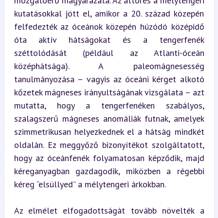
mozgatóerő magyarázata. Az áttörés a mélytengeri 
kutatásokkal jött el, amikor a 20. század közepén 
felfedezték az óceánok közepén húzódó középidő 
óta aktív hátságokat és a tengerfenék 
széttolódását (például az Atlanti-óceán 
középhátsága). A paleomágnesesség 
tanulmányozása – vagyis az óceáni kérget alkotó 
kőzetek mágneses irányultságának vizsgálata – azt 
mutatta, hogy a tengerfenéken szabályos, 
szalagszerű mágneses anomáliák futnak, amelyek 
szimmetrikusan helyezkednek el a hátság mindkét 
oldalán. Ez meggyőző bizonyítékot szolgáltatott, 
hogy az óceánfenék folyamatosan képződik, majd 
kéreganyagban gazdagodik, miközben a régebbi 
kéreg “elsüllyed” a mélytengeri árkokban.
Az elmélet elfogadottságát tovább növelték a 