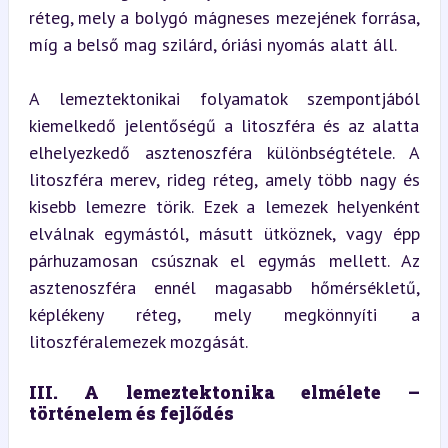
réteg, mely a bolygó mágneses mezejének forrása, 
míg a belső mag szilárd, óriási nyomás alatt áll.
A lemeztektonikai folyamatok szempontjából 
kiemelkedő jelentőségű a litoszféra és az alatta 
elhelyezkedő asztenoszféra különbségtétele. A 
litoszféra merev, rideg réteg, amely több nagy és 
kisebb lemezre törik. Ezek a lemezek helyenként 
elválnak egymástól, másutt ütköznek, vagy épp 
párhuzamosan csúsznak el egymás mellett. Az 
asztenoszféra ennél magasabb hőmérsékletű, 
képlékeny réteg, mely megkönnyíti a 
litoszféralemezek mozgását.
III. A lemeztektonika elmélete – 
történelem és fejlődés