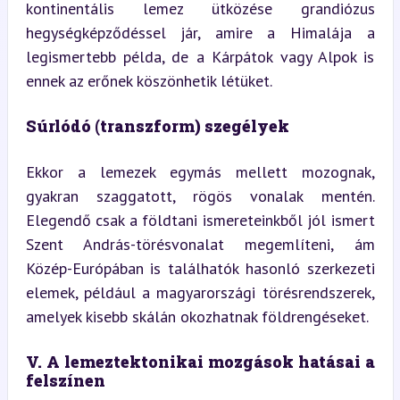
kontinentális lemez ütközése grandiózus 
hegységképződéssel jár, amire a Himalája a 
legismertebb példa, de a Kárpátok vagy Alpok is 
ennek az erőnek köszönhetik létüket.
Súrlódó (transzform) szegélyek
Ekkor a lemezek egymás mellett mozognak, 
gyakran szaggatott, rögös vonalak mentén. 
Elegendő csak a földtani ismereteinkből jól ismert 
Szent András-törésvonalat megemlíteni, ám 
Közép-Európában is találhatók hasonló szerkezeti 
elemek, például a magyarországi törésrendszerek, 
amelyek kisebb skálán okozhatnak földrengéseket.
V. A lemeztektonikai mozgások hatásai a 
felszínen