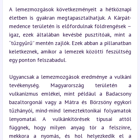
A lemezmozgások következményeit a hétköznapi 
életben is gyakran megtapasztalhatjuk. A Kárpát-
medence területén is előfordulnak földrengések – 
igaz, ezek általában kevésbé pusztítóak, mint a 
“tűzgyűrű” mentén zajlók. Ezek abban a pillanatban 
keletkeznek, amikor a lemezek közötti feszültség 
egy ponton felszabadul.
Ugyancsak a lemezmozgások eredménye a vulkáni 
tevékenység. Magyarország területén a 
vulkanizmus emlékei, mint például a Badacsony 
bazaltorgonái vagy a Mátra és Börzsöny egykori 
tűzhányói, mind-mind lemeztektonikai folyamatok 
lenyomatai. A vulkánkitörések típusai attól 
függnek, hogy milyen anyag tör a felszínre, 
mekkora a nyomás, és hol helyezkedik el a 