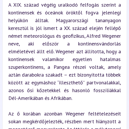
A XIX. század végéig uralkodó felfogás szerint a 
kontinensek és óceánok öröktől fogva jelenlegi 
helyükön álltak. Magyarországi tananyagon 
keresztül is jól ismert a XX. század elején fellépő 
német meteorológus és geofizikus, Alfred Wegener 
neve, aki először a kontinensvándorlás 
elméletével állt elő. Wegener azt állította, hogy a 
kontinensek valamikor egyetlen hatalmas 
szuperkontinens, a Pangea részei voltak, amely 
aztán darabokra szakadt – ezt bizonyította többek 
között az egymáshoz “illeszthető” partvonalakkal, 
azonos ősi kőzetekkel és hasonló fosszíliákkal 
Dél-Amerikában és Afrikában.
Az ő korában azonban Wegener feltételezéseit 
sokan megkérdőjelezték, részben mert hiányzott a 