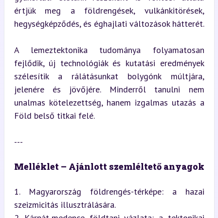
értjük meg a földrengések, vulkánkitörések, 
hegységképződés, és éghajlati változások hátterét.
A lemeztektonika tudománya folyamatosan 
fejlődik, új technológiák és kutatási eredmények 
szélesítik a rálátásunkat bolygónk múltjára, 
jelenére és jövőjére. Minderről tanulni nem 
unalmas kötelezettség, hanem izgalmas utazás a 
Föld belső titkai felé.
---
Melléklet – Ajánlott szemléltető anyagok
1. Magyarország földrengés-térképe: a hazai 
szeizmicitás illusztrálására.

2. Kárpát-medence földtani vázlata: a tektonikai 