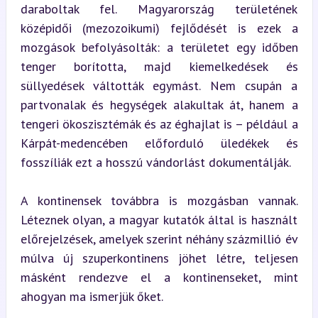
daraboltak fel. Magyarország területének 
középidői (mezozoikumi) fejlődését is ezek a 
mozgások befolyásolták: a területet egy időben 
tenger borította, majd kiemelkedések és 
süllyedések váltották egymást. Nem csupán a 
partvonalak és hegységek alakultak át, hanem a 
tengeri ökoszisztémák és az éghajlat is – például a 
Kárpát-medencében előforduló üledékek és 
fosszíliák ezt a hosszú vándorlást dokumentálják.
A kontinensek továbbra is mozgásban vannak. 
Léteznek olyan, a magyar kutatók által is használt 
előrejelzések, amelyek szerint néhány százmillió év 
múlva új szuperkontinens jöhet létre, teljesen 
másként rendezve el a kontinenseket, mint 
ahogyan ma ismerjük őket.