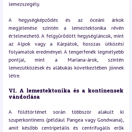
lemezszegély.
A hegységképződés és az óceáni árkok 
megjelenése szintén a lemeztektonika révén 
értelmezhető. A felgyűrődött hegységláncok, mint 
az Alpok vagy a Kárpátok, hosszas ütközési 
folyamatok eredményei. A tengerfenék legmélyebb 
pontjai, mint a Mariana-árok, szintén 
lemezütközések és alábukás következtében jönnek 
létre.
VI. A lemeztektonika és a kontinensek 
vándorlása
A földtörténet során többször alakult ki 
szuperkontinens (például Pangea vagy Gondwana), 
amit később centripetális és centrifugális erők 