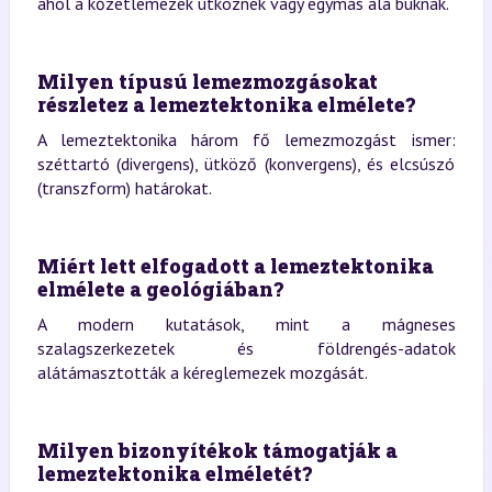
ahol a kőzetlemezek ütköznek vagy egymás alá buknak.
Milyen típusú lemezmozgásokat
részletez a lemeztektonika elmélete?
A lemeztektonika három fő lemezmozgást ismer:
széttartó (divergens), ütköző (konvergens), és elcsúszó
(transzform) határokat.
Miért lett elfogadott a lemeztektonika
elmélete a geológiában?
A modern kutatások, mint a mágneses
szalagszerkezetek és földrengés-adatok
alátámasztották a kéreglemezek mozgását.
Milyen bizonyítékok támogatják a
lemeztektonika elméletét?