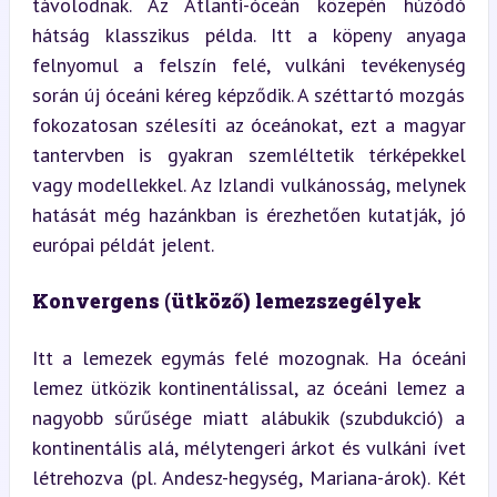
távolodnak. Az Atlanti-óceán közepén húzódó 
hátság klasszikus példa. Itt a köpeny anyaga 
felnyomul a felszín felé, vulkáni tevékenység 
során új óceáni kéreg képződik. A széttartó mozgás 
fokozatosan szélesíti az óceánokat, ezt a magyar 
tantervben is gyakran szemléltetik térképekkel 
vagy modellekkel. Az Izlandi vulkánosság, melynek 
hatását még hazánkban is érezhetően kutatják, jó 
európai példát jelent.
Konvergens (ütköző) lemezszegélyek
Itt a lemezek egymás felé mozognak. Ha óceáni 
lemez ütközik kontinentálissal, az óceáni lemez a 
nagyobb sűrűsége miatt alábukik (szubdukció) a 
kontinentális alá, mélytengeri árkot és vulkáni ívet 
létrehozva (pl. Andesz-hegység, Mariana-árok). Két 