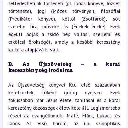
felfedezhetünk történeti (pl. Jónás könyve, József 
története), jogi (Mózes törvényei), filozófiai 
(Prédikátor könyve), költői (Zsoltárok), sőt 
szerelmi lírai műveket is (Énekek éneke). Ezek 
együtt adják a zsidó nép vallási, szellemi és 
erkölcsi örökségét, amely a későbbi keresztény 
kultúra alapjává is vált.
B. Az Újszövetség – a korai 
kereszténység irodalma
Az Újszövetség könyvei Kr.u. első századában 
keletkeztek, főként görög nyelven. Ezek 
fókuszában már Jézus élete, tanításai és a korai 
keresztény közösségek életvitele áll. Legismertebb 
részei az evangéliumok: Máté, Márk, Lukács és 
János. Az első három, az ún. szinoptikus 