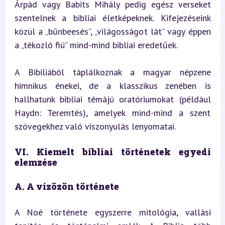
Árpád vagy Babits Mihály pedig egész verseket 
szentelnek a bibliai életképeknek. Kifejezéseink 
közül a „bűnbeesés”, „világosságot lát” vagy éppen 
a „tékozló fiú” mind-mind bibliai eredetűek.
A Bibiliából táplálkoznak a magyar népzene 
himnikus énekei, de a klasszikus zenében is 
hallhatunk bibliai témájú oratóriumokat (például 
Haydn: Teremtés), amelyek mind-mind a szent 
szövegekhez való viszonyulás lenyomatai.
VI. Kiemelt bibliai történetek egyedi 
elemzése
A. A vízözön története
A Noé története egyszerre mitológia, vallási 