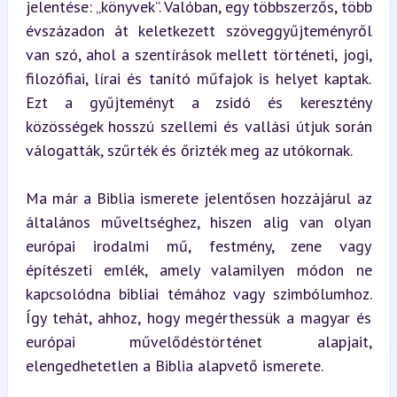
jelentése: „könyvek”. Valóban, egy többszerzős, több 
évszázadon át keletkezett szöveggyűjteményről 
van szó, ahol a szentírások mellett történeti, jogi, 
filozófiai, lírai és tanító műfajok is helyet kaptak. 
Ezt a gyűjteményt a zsidó és keresztény 
közösségek hosszú szellemi és vallási útjuk során 
válogatták, szűrték és őrizték meg az utókornak.
Ma már a Biblia ismerete jelentősen hozzájárul az 
általános műveltséghez, hiszen alig van olyan 
európai irodalmi mű, festmény, zene vagy 
építészeti emlék, amely valamilyen módon ne 
kapcsolódna bibliai témához vagy szimbólumhoz. 
Így tehát, ahhoz, hogy megérthessük a magyar és 
európai művelődéstörténet alapjait, 
elengedhetetlen a Biblia alapvető ismerete.