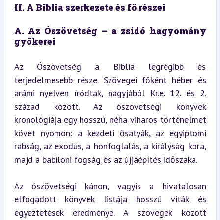
II. A Biblia szerkezete és fő részei
A. Az Ószövetség – a zsidó hagyomány 
gyökerei
Az Ószövetség a Biblia legrégibb és 
terjedelmesebb része. Szövegei főként héber és 
arámi nyelven íródtak, nagyjából Kr.e. 12. és 2. 
század között. Az ószövetségi könyvek 
kronológiája egy hosszú, néha viharos történelmet 
követ nyomon: a kezdeti ősatyák, az egyiptomi 
rabság, az exodus, a honfoglalás, a királyság kora, 
majd a babiloni fogság és az újjáépítés időszaka.
Az ószövetségi kánon, vagyis a hivatalosan 
elfogadott könyvek listája hosszú viták és 
egyeztetések eredménye. A szövegek között 