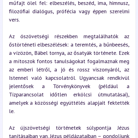
műfajt ölel fel: elbeszélés, beszéd, ima, himnusz, 
filozófiai dialógus, prófécia vagy éppen szerelmi 
vers.
Az ószövetségi részekben megtalálhatók az 
őstörténeti elbeszélések: a teremtés, a bűnbeesés, 
a vízözön, Bábel tornya, az ősatyák története. Ezek 
a mítoszok fontos tanulságokat fogalmaznak meg 
az emberi létről, a jó és rossz viszonyáról, az 
Istennel való kapcsolatról. Ugyancsak rendkívül 
jelentősek a Törvénykönyvek (például a 
Tízparancsolat időtlen erkölcsi útmutatásai), 
amelyek a közösségi együttélés alapjait fektették 
le.
Az újszövetségi történetek súlypontja Jézus 
tanításaiban van. Jézus példázataiban – gondoljunk 