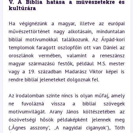
V. A Biblia hatása a művészetekre és 
kultúrára
Ha végignézünk a magyar, illetve az európai 
művészettörténet nagy alkotásain, minduntalan 
bibliai motívumokkal találkozunk. Az Árpád-kori 
templomok faragott oszlopfőin ott van Dániel az 
oroszlánok vermében, valamint a reneszánsz 
magyar származású festők, például M.S. mester 
vagy a 19. században Madarász Viktor képei is 
rendre bibliai jeleneteket dolgoznak fel.
Az irodalomban szinte nincs is olyan műfaj, amely 
ne fuvolázná vissza a bibliai szövegek 
motívumvilágát. Arany János költészetében az 
ószövetségi hősök példaképként jelennek meg 
(„Ágnes asszony”, „A nagyidai cigányok”), Tóth 