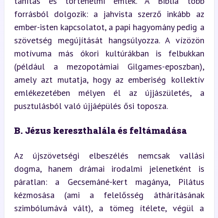
tanítás és történelmi emlék. A Biblia több 
forrásból dolgozik: a jahvista szerző inkább az 
ember-isten kapcsolatot, a papi hagyomány pedig a 
szövetség megújítását hangsúlyozza. A vízözön 
motívuma más ókori kultúrákban is felbukkan 
(például a mezopotámiai Gilgames-eposzban), 
amely azt mutatja, hogy az emberiség kollektív 
emlékezetében mélyen él az újjászületés, a 
pusztulásból való újjáépülés ősi toposza.
B. Jézus kereszthalála és feltámadása
Az újszövetségi elbeszélés nemcsak vallási 
dogma, hanem drámai irodalmi jelenetként is 
páratlan: a Gecsemáné-kert magánya, Pilátus 
kézmosása (ami a felelősség áthárításának 
szimbólumává vált), a tömeg ítélete, végül a 