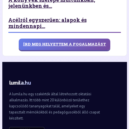
jelenünkben és...
Acélról egyszerűen: alapok és
mindennapi...
ÍRD MEG HELYETTEM A FOGALMAZÁST
lumila.hu
A lumila.hu egy szakértők által létrehozott oktatási
alkalmazás. Itt több mint 20 különböző területhez
kapcsolódó tananyagokat talál, amelyeket egy
tapasztalt mérnökökből és pedagógusokból álló csapat
készített.