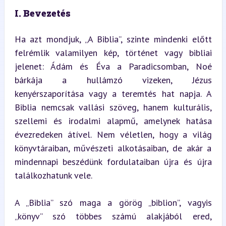
I. Bevezetés
Ha azt mondjuk, „A Biblia”, szinte mindenki előtt 
felrémlik valamilyen kép, történet vagy bibliai 
jelenet: Ádám és Éva a Paradicsomban, Noé 
bárkája a hullámzó vizeken, Jézus 
kenyérszaporítása vagy a teremtés hat napja. A 
Biblia nemcsak vallási szöveg, hanem kulturális, 
szellemi és irodalmi alapmű, amelynek hatása 
évezredeken átível. Nem véletlen, hogy a világ 
könyvtáraiban, művészeti alkotásaiban, de akár a 
mindennapi beszédünk fordulataiban újra és újra 
találkozhatunk vele.
A „Biblia” szó maga a görög „biblion”, vagyis 
„könyv” szó többes számú alakjából ered, 