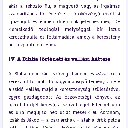
akár a tékozló fiú, a magvető vagy az irgalmas 
szamaritánus történetére – örökérvényű erkölcsi 
igazságok és emberi dilemmák jelennek meg. De 
kiemelkedő teológiai mélységgel bír Jézus 
kereszthalála és feltámadása, amely a keresztény 
hit központi motívuma.
IV. A Biblia történeti és vallási háttere
A Biblia nem zárt szöveg, hanem évszázadokon 
keresztül formálódó hagyománygyűjtemény, amely 
a zsidó vallás, majd a kereszténység születésével 
egyre gazdagodott. Az ószövetségi könyvek az 
ígéret földjét kereső, a szövetséget Istennel újra 
és újra megújító nép útját mesélik el. Ábrahám, 
Izsák és Jákob – a patriarchák – alakja örök példa 
lett a hitben járásra. Mózes a törvényadóként 