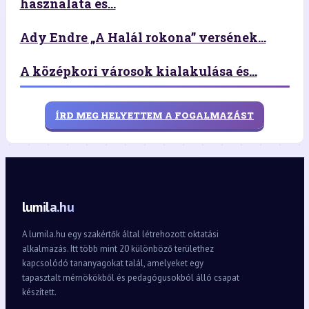
használata és...
Ady Endre „A Halál rokona” versének...
A középkori városok kialakulása és...
ÍRD MEG HELYETTEM A FOGALMAZÁST
lumila.hu
A lumila.hu egy szakértők által létrehozott oktatási
alkalmazás. Itt több mint 20 különböző területhez
kapcsolódó tananyagokat talál, amelyeket egy
tapasztalt mérnökökből és pedagógusokból álló csapat
készített.