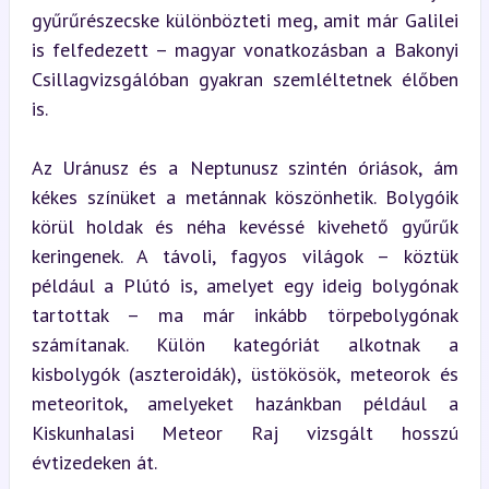
gyűrűrészecske különbözteti meg, amit már Galilei 
is felfedezett – magyar vonatkozásban a Bakonyi 
Csillagvizsgálóban gyakran szemléltetnek élőben 
is.
Az Uránusz és a Neptunusz szintén óriások, ám 
kékes színüket a metánnak köszönhetik. Bolygóik 
körül holdak és néha kevéssé kivehető gyűrűk 
keringenek. A távoli, fagyos világok – köztük 
például a Plútó is, amelyet egy ideig bolygónak 
tartottak – ma már inkább törpebolygónak 
számítanak. Külön kategóriát alkotnak a 
kisbolygók (aszteroidák), üstökösök, meteorok és 
meteoritok, amelyeket hazánkban például a 
Kiskunhalasi Meteor Raj vizsgált hosszú 
évtizedeken át.