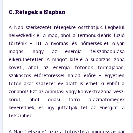
C. Rétegek a Napban
A Nap szerkezetét rétegekre oszthatjuk. Legbelül 
helyezkedik el a mag, ahol a termonukleáris fúzió 
történik – itt a nyomás és hőmérséklet olyan 
magas, hogy az energia felszabadulása 
elkerülhetetlen. A magot kifelé a sugárzási zóna 
követi, ahol az energia fotonok formájában, 
szakaszos előretöréssel halad előre – egyetlen 
foton akár százezer év alatt is érhet ki ebből a 
zónából! Ezt az áramlási vagy konvektív zóna veszi 
körül, ahol óriási forró plazmatömegek 
keverednek, és így juttatják fel az energiát a 
felszínhez.
A Nap "felszíne", azaz a fotoszféra, mindössze pár 