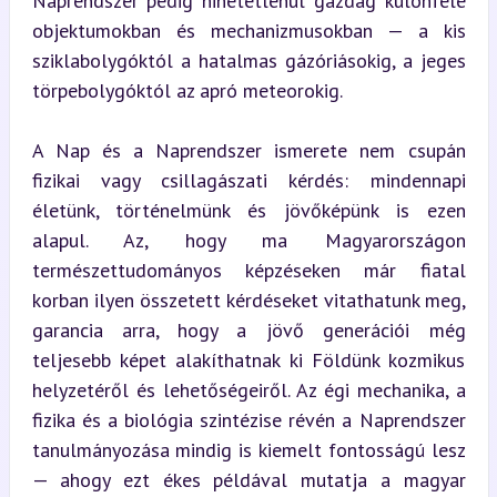
Naprendszer pedig hihetetlenül gazdag különféle 
objektumokban és mechanizmusokban — a kis 
sziklabolygóktól a hatalmas gázóriásokig, a jeges 
törpebolygóktól az apró meteorokig.
A Nap és a Naprendszer ismerete nem csupán 
fizikai vagy csillagászati kérdés: mindennapi 
életünk, történelmünk és jövőképünk is ezen 
alapul. Az, hogy ma Magyarországon 
természettudományos képzéseken már fiatal 
korban ilyen összetett kérdéseket vitathatunk meg, 
garancia arra, hogy a jövő generációi még 
teljesebb képet alakíthatnak ki Földünk kozmikus 
helyzetéről és lehetőségeiről. Az égi mechanika, a 
fizika és a biológia szintézise révén a Naprendszer 
tanulmányozása mindig is kiemelt fontosságú lesz 
— ahogy ezt ékes példával mutatja a magyar 