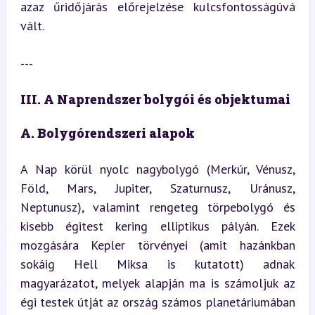
azaz űridőjárás előrejelzése kulcsfontosságúvá 
vált.
---
III. A Naprendszer bolygói és objektumai
A. Bolygórendszeri alapok
A Nap körül nyolc nagybolygó (Merkúr, Vénusz, 
Föld, Mars, Jupiter, Szaturnusz, Uránusz, 
Neptunusz), valamint rengeteg törpebolygó és 
kisebb égitest kering elliptikus pályán. Ezek 
mozgására Kepler törvényei (amit hazánkban 
sokáig Hell Miksa is kutatott) adnak 
magyarázatot, melyek alapján ma is számoljuk az 
égi testek útját az ország számos planetáriumában 