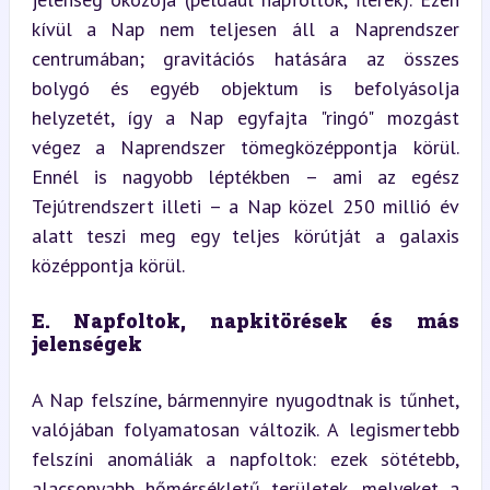
kívül a Nap nem teljesen áll a Naprendszer 
centrumában; gravitációs hatására az összes 
bolygó és egyéb objektum is befolyásolja 
helyzetét, így a Nap egyfajta "ringó" mozgást 
végez a Naprendszer tömegközéppontja körül. 
Ennél is nagyobb léptékben – ami az egész 
Tejútrendszert illeti – a Nap közel 250 millió év 
alatt teszi meg egy teljes körútját a galaxis 
középpontja körül.
E. Napfoltok, napkitörések és más 
jelenségek
A Nap felszíne, bármennyire nyugodtnak is tűnhet, 
valójában folyamatosan változik. A legismertebb 
felszíni anomáliák a napfoltok: ezek sötétebb, 
alacsonyabb hőmérsékletű területek, melyeket a 