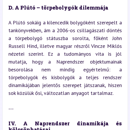
D. A Plútó – törpebolygók dilemmája
A Plútó sokáig a kilencedik bolygóként szerepelt a 
tankönyvekben, ám a 2006-os csillagászati döntés 
a törpebolygó státuszba sorolta, főként John 
Russell Hind, illetve magyar részről Vincze Miklós 
nézetei szerint. Ez a tudományos vita is jól 
mutatja, hogy a Naprendszer objektumainak 
besorolása nem mindig egyértelmű: a 
törpebolygók és kisbolygók a teljes rendszer 
dinamikájában jelentős szerepet játszanak, hiszen 
sok közülük ősi, változatlan anyagot tartalmaz.
---
IV. A Naprendszer dinamikája és 
kölcsönhatásai