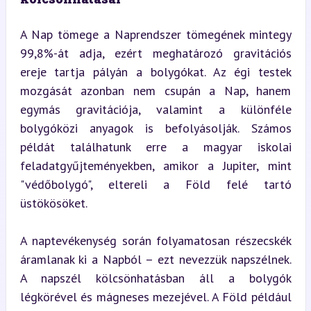
A Nap tömege a Naprendszer tömegének mintegy 
99,8%-át adja, ezért meghatározó gravitációs 
ereje tartja pályán a bolygókat. Az égi testek 
mozgását azonban nem csupán a Nap, hanem 
egymás gravitációja, valamint a különféle 
bolygóközi anyagok is befolyásolják. Számos 
példát találhatunk erre a magyar iskolai 
feladatgyűjteményekben, amikor a Jupiter, mint 
"védőbolygó", eltereli a Föld felé tartó 
üstökösöket.
A naptevékenység során folyamatosan részecskék 
áramlanak ki a Napból – ezt nevezzük napszélnek. 
A napszél kölcsönhatásban áll a bolygók 
légkörével és mágneses mezejével. A Föld például 