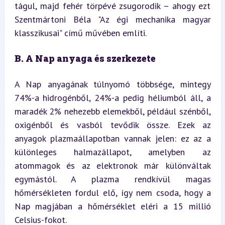
tágul, majd fehér törpévé zsugorodik – ahogy ezt 
Szentmártoni Béla "Az égi mechanika magyar 
klasszikusai" című művében említi.
B. A Nap anyaga és szerkezete
A Nap anyagának túlnyomó többsége, mintegy 
74%-a hidrogénből, 24%-a pedig héliumból áll, a 
maradék 2% nehezebb elemekből, például szénből, 
oxigénből és vasból tevődik össze. Ezek az 
anyagok plazmaállapotban vannak jelen: ez az a 
különleges halmazállapot, amelyben az 
atommagok és az elektronok már különváltak 
egymástól. A plazma rendkívül magas 
hőmérsékleten fordul elő, így nem csoda, hogy a 
Nap magjában a hőmérséklet eléri a 15 millió 
Celsius-fokot.