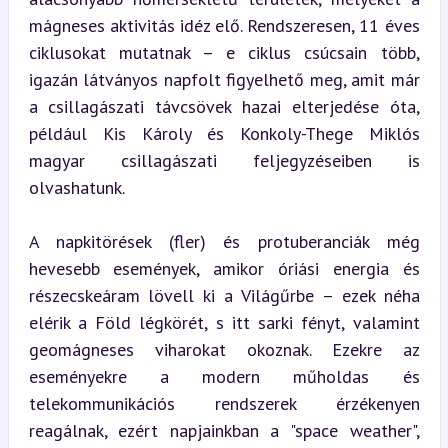
mágneses aktivitás idéz elő. Rendszeresen, 11 éves 
ciklusokat mutatnak – e ciklus csúcsain több, 
igazán látványos napfolt figyelhető meg, amit már 
a csillagászati távcsövek hazai elterjedése óta, 
például Kis Károly és Konkoly-Thege Miklós 
magyar csillagászati feljegyzéseiben is 
olvashatunk.
A napkitörések (fler) és protuberanciák még 
hevesebb események, amikor óriási energia és 
részecskeáram lövell ki a Világűrbe – ezek néha 
elérik a Föld légkörét, s itt sarki fényt, valamint 
geomágneses viharokat okoznak. Ezekre az 
eseményekre a modern műholdas és 
telekommunikációs rendszerek érzékenyen 
reagálnak, ezért napjainkban a "space weather", 