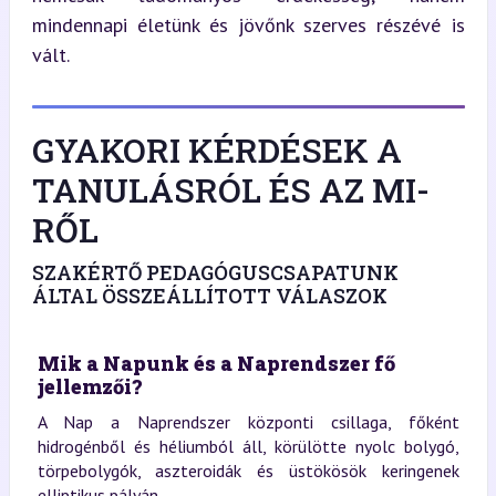
mindennapi életünk és jövőnk szerves részévé is 
vált.
GYAKORI KÉRDÉSEK A
TANULÁSRÓL ÉS AZ MI-
RŐL
SZAKÉRTŐ PEDAGÓGUSCSAPATUNK
ÁLTAL ÖSSZEÁLLÍTOTT VÁLASZOK
Mik a Napunk és a Naprendszer fő
jellemzői?
A Nap a Naprendszer központi csillaga, főként
hidrogénből és héliumból áll, körülötte nyolc bolygó,
törpebolygók, aszteroidák és üstökösök keringenek
elliptikus pályán.