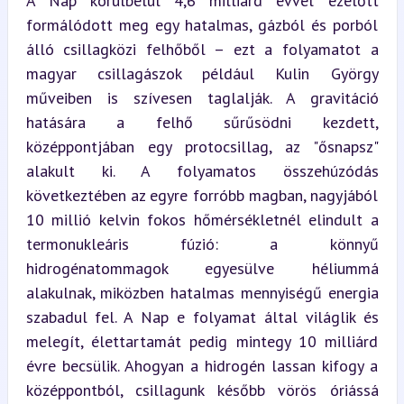
A Nap körülbelül 4,6 milliárd évvel ezelőtt 
formálódott meg egy hatalmas, gázból és porból 
álló csillagközi felhőből – ezt a folyamatot a 
magyar csillagászok például Kulin György 
műveiben is szívesen taglalják. A gravitáció 
hatására a felhő sűrűsödni kezdett, 
középpontjában egy protocsillag, az "ősnapsz" 
alakult ki. A folyamatos összehúzódás 
következtében az egyre forróbb magban, nagyjából 
10 millió kelvin fokos hőmérsékletnél elindult a 
termonukleáris fúzió: a könnyű 
hidrogénatommagok egyesülve héliummá 
alakulnak, miközben hatalmas mennyiségű energia 
szabadul fel. A Nap e folyamat által világlik és 
melegít, élettartamát pedig mintegy 10 milliárd 
évre becsülik. Ahogyan a hidrogén lassan kifogy a 
középpontból, csillagunk később vörös óriássá 