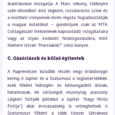
áramlásokat mozgatja. A Mars vékony, többnyire 
szén-dioxidból álló légköre, rozsdavörös színe és 
a múltbeli víznyomok révén régóta foglalkoztatják 
a magyar kutatókat – gondoljunk csak az MTA 
Csillagászati Intézetének kapcsolódó vizsgálataira 
vagy az olyan irodalmi feldolgozásokra, mint 
Nemere István "Marslakók?" című könyve.
C. Gázóriások és külső égitestek
A Naprendszer külsőbb részén négy óriásbolygó 
kering. A Jupiter és a Szaturnusz a legismertebbek: 
ezek főként hidrogén- és héliumgázból állnak, 
hatalmasak, de sűrűségük viszonylag alacsony. 
Légköri foltjaik (például a Jupiter "Nagy Vörös 
Foltja") akár évszázadokig is retteghetnek. A 
Szaturnuszt főként a több tízezer látványos 