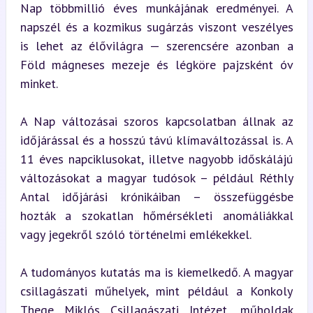
Nap többmillió éves munkájának eredményei. A 
napszél és a kozmikus sugárzás viszont veszélyes 
is lehet az élővilágra — szerencsére azonban a 
Föld mágneses mezeje és légköre pajzsként óv 
minket.
A Nap változásai szoros kapcsolatban állnak az 
időjárással és a hosszú távú klímaváltozással is. A 
11 éves napciklusokat, illetve nagyobb időskálájú 
változásokat a magyar tudósok – például Réthly 
Antal időjárási krónikáiban – összefüggésbe 
hozták a szokatlan hőmérsékleti anomáliákkal 
vagy jegekről szóló történelmi emlékekkel.
A tudományos kutatás ma is kiemelkedő. A magyar 
csillagászati műhelyek, mint például a Konkoly 
Thege Miklós Csillagászati Intézet, műholdak 