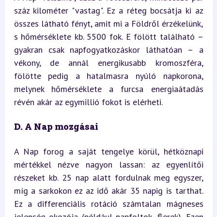
száz kilométer "vastag". Ez a réteg bocsátja ki az 
összes látható fényt, amit mi a Földről érzékelünk, 
s hőmérséklete kb. 5500 fok. E fölött található – 
gyakran csak napfogyatkozáskor láthatóan – a 
vékony, de annál energikusabb kromoszféra, 
fölötte pedig a hatalmasra nyúló napkorona, 
melynek hőmérséklete a furcsa energiaátadás 
révén akár az egymillió fokot is elérheti.
D. A Nap mozgásai
A Nap forog a saját tengelye körül, hétköznapi 
mértékkel nézve nagyon lassan: az egyenlítői 
részeket kb. 25 nap alatt fordulnak meg egyszer, 
míg a sarkokon ez az idő akár 35 napig is tarthat. 
Ez a differenciális rotáció számtalan mágneses 
jelenség okozója (például napfoltok, flerek). Ezen 