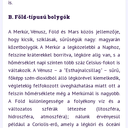
is.
B. Föld-típusú bolygók
A Merkúr, Vénusz, Föld és Mars közös jellemzője, 
hogy kicsik, sziklásak, sűrűségük nagy: magyarán 
kőzetbolygók. A Merkúr a legközelebbi a Naphoz, 
felszíne kráterekkel borrítva, légköre alig van, s a 
hőmérséklet napi szinten több száz Celsius-fokot is 
váltakozik. A Vénusz – a "Esthajnalcsillag" – sűrű, 
főképp szén-dioxidból álló légkörével kiemelkedik, 
végletekig felfokozott üvegházhatása miatt ott a 
felszín hőmérséklete még a Merkúrnál is nagyobb. 
A Föld különlegessége a folyékony víz és a 
változatos szférák létezése (litoszféra, 
hidroszféra, atmoszféra); nálunk érvényesül 
például a Coriolis-erő, amely a légköri és óceáni 