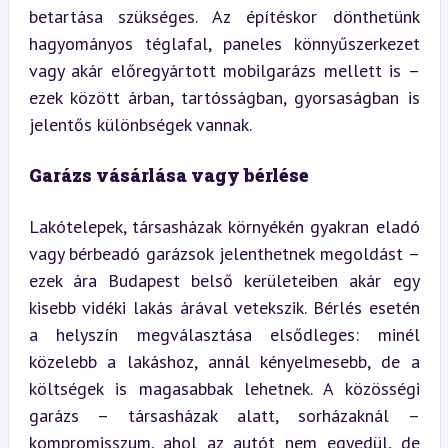
betartása szükséges. Az építéskor dönthetünk 
hagyományos téglafal, paneles könnyűszerkezet 
vagy akár előregyártott mobilgarázs mellett is – 
ezek között árban, tartósságban, gyorsaságban is 
jelentős különbségek vannak.
Garázs vásárlása vagy bérlése
Lakótelepek, társasházak környékén gyakran eladó 
vagy bérbeadó garázsok jelenthetnek megoldást – 
ezek ára Budapest belső kerületeiben akár egy 
kisebb vidéki lakás árával vetekszik. Bérlés esetén 
a helyszín megválasztása elsődleges: minél 
közelebb a lakáshoz, annál kényelmesebb, de a 
költségek is magasabbak lehetnek. A közösségi 
garázs – társasházak alatt, sorházaknál – 
kompromisszum, ahol az autót nem egyedül, de 