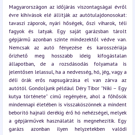
Magyarországon az időjárás viszontagságai évről 
évre kihívások elé állítják az autótulajdonosokat: 
tavaszi záporok, nyári hőségek, őszi viharok, téli 
fagyok és latyak. Egy saját garázsban tárolt 
gépjármű azonban szinte mindezektől védve van. 
Nemcsak az autó fényezése és karosszériája 
őrizhető meg hosszabb ideig kifogástalan 
állapotban, de a rozsdásodás folyamata is 
jelentősen lelassul, ha a nedvesség, hó, jég, vagy a 
déli órák erős napsugárzása el van zárva az 
autótól. Gondoljunk például Déry Tibor "Niki – Egy 
kutya története" című regényére, ahol a főhősök 
mindennapi életében is visszaköszönnek a mindent 
beborító hajnali derékig érő hó nehézségei, melyek 
a gépjárművek használatát is megnehezítik. Egy 
garázs azonban ilyen helyzetekben valódi 