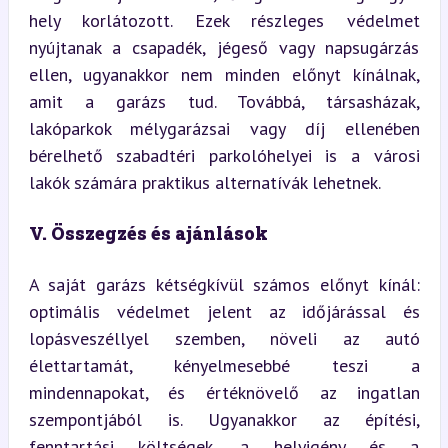
hely korlátozott. Ezek részleges védelmet 
nyújtanak a csapadék, jégeső vagy napsugárzás 
ellen, ugyanakkor nem minden előnyt kínálnak, 
amit a garázs tud. Továbbá, társasházak, 
lakóparkok mélygarázsai vagy díj ellenében 
bérelhető szabadtéri parkolóhelyei is a városi 
lakók számára praktikus alternatívák lehetnek.
V. Összegzés és ajánlások
A saját garázs kétségkívül számos előnyt kínál: 
optimális védelmet jelent az időjárással és 
lopásveszéllyel szemben, növeli az autó 
élettartamát, kényelmesebbé teszi a 
mindennapokat, és értéknövelő az ingatlan 
szempontjából is. Ugyanakkor az építési, 
fenntartási költségek, a helyigény és a 