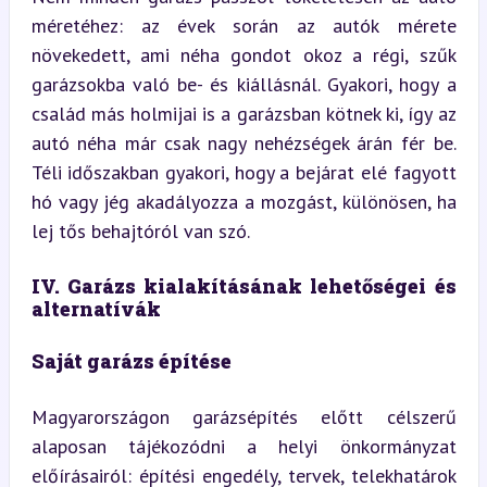
méretéhez: az évek során az autók mérete 
növekedett, ami néha gondot okoz a régi, szűk 
garázsokba való be- és kiállásnál. Gyakori, hogy a 
család más holmijai is a garázsban kötnek ki, így az 
autó néha már csak nagy nehézségek árán fér be. 
Téli időszakban gyakori, hogy a bejárat elé fagyott 
hó vagy jég akadályozza a mozgást, különösen, ha 
lej tős behajtóról van szó.
IV. Garázs kialakításának lehetőségei és 
alternatívák
Saját garázs építése
Magyarországon garázsépítés előtt célszerű 
alaposan tájékozódni a helyi önkormányzat 
előírásairól: építési engedély, tervek, telekhatárok 