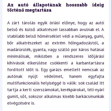
Az autó állapotának hosszabb ideig 
történő megtartása
A zárt tárolás egyik óriási előnye, hogy az autó 
belső és külső alkatrészei lassabban avulnak el. A 
stabilabb belső hőmérséklet védi a műanyag, gumi, 
bőr alkatrészeket az extrém hőingadozástól, a 
madárürülék, gyanta, vagy szálló por káros hatásai 
minimálisak, miközben a rendszeres időjárási 
kihívások elkerülése csökkenti a karbantartásra 
fordított időt is. Egy garázs emellett nemcsak az 
autónak nyújt védelmet, hanem egyfajta 
multifunkcionális helyiséggé is válik: sok család itt 
tartja a kerti szerszámokat, kerékpárokat, téli-nyári 
gumit, sőt, sokszor alkalmas kisebb barkácsmunkák 
elvégzésére is.