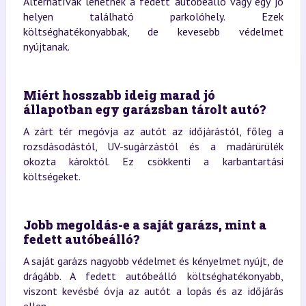
Alternatívák lehetnek a fedett autóbeálló vagy egy jó
helyen található parkolóhely. Ezek
költséghatékonyabbak, de kevesebb védelmet
nyújtanak.
Miért hosszabb ideig marad jó
állapotban egy garázsban tárolt autó?
A zárt tér megóvja az autót az időjárástól, főleg a
rozsdásodástól, UV-sugárzástól és a madárürülék
okozta károktól. Ez csökkenti a karbantartási
költségeket.
Jobb megoldás-e a saját garázs, mint a
fedett autóbeálló?
A saját garázs nagyobb védelmet és kényelmet nyújt, de
drágább. A fedett autóbeálló költséghatékonyabb,
viszont kevésbé óvja az autót a lopás és az időjárás