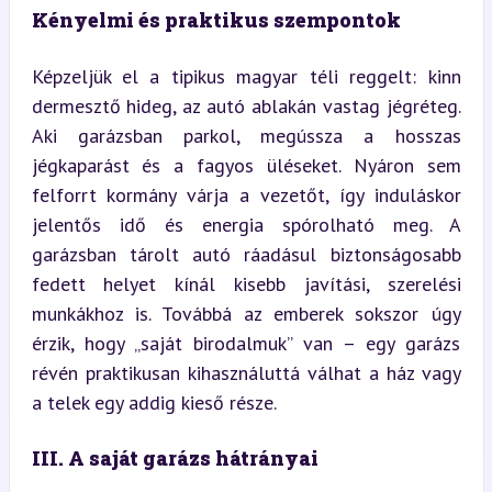
Kényelmi és praktikus szempontok
Képzeljük el a tipikus magyar téli reggelt: kinn 
dermesztő hideg, az autó ablakán vastag jégréteg. 
Aki garázsban parkol, megússza a hosszas 
jégkaparást és a fagyos üléseket. Nyáron sem 
felforrt kormány várja a vezetőt, így induláskor 
jelentős idő és energia spórolható meg. A 
garázsban tárolt autó ráadásul biztonságosabb 
fedett helyet kínál kisebb javítási, szerelési 
munkákhoz is. Továbbá az emberek sokszor úgy 
érzik, hogy „saját birodalmuk” van – egy garázs 
révén praktikusan kihasználuttá válhat a ház vagy 
a telek egy addig kieső része.
III. A saját garázs hátrányai