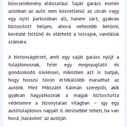
bűncselekmény áldozatául. Saját garázs esetén 
azonban az autó nem közvetlenül az utcán vagy 
egy nyílt parkolóban áll, hanem zárt, gyakran 
biztosított helyen, ahová nehezebb betörni, 
kevésbé feltűnő és elérhető a tolvajok, vandálok 
számára.
A biztonságérzet, amit egy saját garázs nyújt a 
tulajdonosnak, felér egy megnyugtató és 
gondoskodó öleléssel, miközben azt is tudjuk, 
hogy hosszú távon értékállóbb maradhat az 
autónk. Mint Mikszáth Kálmán szereplői, akik 
gyakran hagyatkoznak a maguk biztosította 
védelemre a bizonytalan világban – így egy 
autótulajdonos napjait is derűsebbé teheti, ha van 
hová „hazavinni” az autóját.