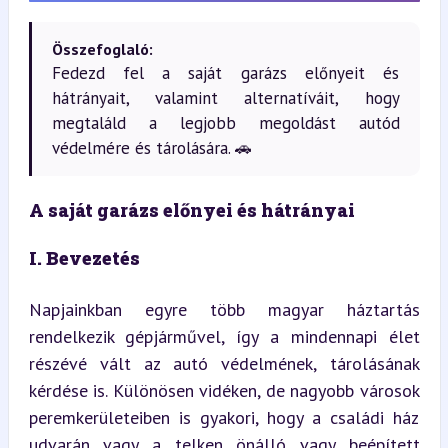
Összefoglaló:
Fedezd fel a saját garázs előnyeit és
hátrányait, valamint alternatíváit, hogy
megtaláld a legjobb megoldást autód
védelmére és tárolására. 🚗
A saját garázs előnyei és hátrányai
I. Bevezetés
Napjainkban egyre több magyar háztartás 
rendelkezik gépjárművel, így a mindennapi élet 
részévé vált az autó védelmének, tárolásának 
kérdése is. Különösen vidéken, de nagyobb városok 
peremkerületeiben is gyakori, hogy a családi ház 
udvarán vagy a telken önálló vagy beépített 