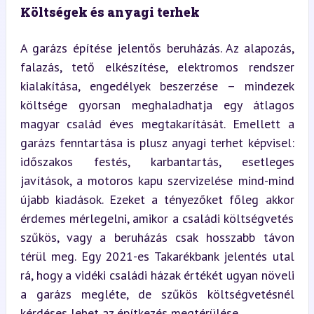
Költségek és anyagi terhek
A garázs építése jelentős beruházás. Az alapozás, 
falazás, tető elkészítése, elektromos rendszer 
kialakítása, engedélyek beszerzése – mindezek 
költsége gyorsan meghaladhatja egy átlagos 
magyar család éves megtakarítását. Emellett a 
garázs fenntartása is plusz anyagi terhet képvisel: 
időszakos festés, karbantartás, esetleges 
javítások, a motoros kapu szervizelése mind-mind 
újabb kiadások. Ezeket a tényezőket főleg akkor 
érdemes mérlegelni, amikor a családi költségvetés 
szűkös, vagy a beruházás csak hosszabb távon 
térül meg. Egy 2021-es Takarékbank jelentés utal 
rá, hogy a vidéki családi házak értékét ugyan növeli 
a garázs megléte, de szűkös költségvetésnél 
kérdéses lehet az építkezés megtérülése.