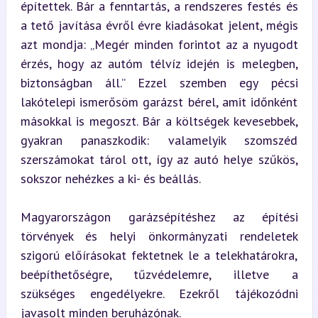
építettek. Bár a fenntartás, a rendszeres festés és 
a tető javítása évről évre kiadásokat jelent, mégis 
azt mondja: „Megér minden forintot az a nyugodt 
érzés, hogy az autóm télvíz idején is melegben, 
biztonságban áll.” Ezzel szemben egy pécsi 
lakótelepi ismerősöm garázst bérel, amit időnként 
másokkal is megoszt. Bár a költségek kevesebbek, 
gyakran panaszkodik: valamelyik szomszéd 
szerszámokat tárol ott, így az autó helye szűkös, 
sokszor nehézkes a ki- és beállás.
Magyarországon garázsépítéshez az építési 
törvények és helyi önkormányzati rendeletek 
szigorú előírásokat fektetnek le a telekhatárokra, 
beépíthetőségre, tűzvédelemre, illetve a 
szükséges engedélyekre. Ezekről tájékozódni 
javasolt minden beruházónak.