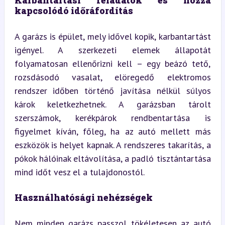
Karbantartási feladatok és hozzá 
kapcsolódó időráfordítás
A garázs is épület, mely idővel kopik, karbantartást 
igényel. A szerkezeti elemek állapotát 
folyamatosan ellenőrizni kell – egy beázó tető, 
rozsdásodó vasalat, elöregedő elektromos 
rendszer időben történő javítása nélkül súlyos 
károk keletkezhetnek. A garázsban tárolt 
szerszámok, kerékpárok rendbentartása is 
figyelmet kíván, főleg, ha az autó mellett más 
eszközök is helyet kapnak. A rendszeres takarítás, a 
pókok hálóinak eltávolítása, a padló tisztántartása 
mind időt vesz el a tulajdonostól.
Használhatósági nehézségek
Nem minden garázs passzol tökéletesen az autó 