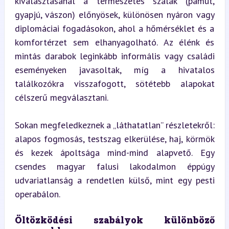
kiválasztásánál a természetes szálak (pamut, 
gyapjú, vászon) előnyösek, különösen nyáron vagy 
diplomáciai fogadásokon, ahol a hőmérséklet és a 
komfortérzet sem elhanyagolható. Az élénk és 
mintás darabok leginkább informális vagy családi 
eseményeken javasoltak, míg a hivatalos 
találkozókra visszafogott, sötétebb alapokat 
célszerű megválasztani.
Sokan megfeledkeznek a „láthatatlan” részletekről: 
alapos fogmosás, testszag elkerülése, haj, körmök 
és kezek ápoltsága mind-mind alapvető. Egy 
csendes magyar falusi lakodalmon éppúgy 
udvariatlanság a rendetlen külső, mint egy pesti 
operabálon.
Öltözködési szabályok különböző 