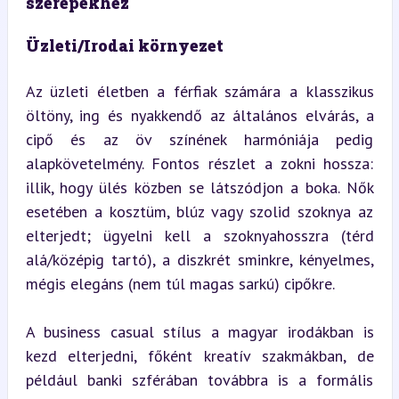
szerepekhez
Üzleti/Irodai környezet
Az üzleti életben a férfiak számára a klasszikus 
öltöny, ing és nyakkendő az általános elvárás, a 
cipő és az öv színének harmóniája pedig 
alapkövetelmény. Fontos részlet a zokni hossza: 
illik, hogy ülés közben se látszódjon a boka. Nők 
esetében a kosztüm, blúz vagy szolid szoknya az 
elterjedt; ügyelni kell a szoknyahosszra (térd 
alá/középig tartó), a diszkrét sminkre, kényelmes, 
mégis elegáns (nem túl magas sarkú) cipőkre.
A business casual stílus a magyar irodákban is 
kezd elterjedni, főként kreatív szakmákban, de 
például banki szférában továbbra is a formális 