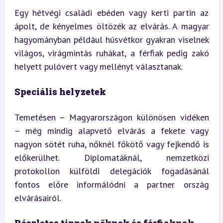
Egy hétvégi családi ebéden vagy kerti partin az 
ápolt, de kényelmes öltözék az elvárás. A magyar 
hagyományban például húsvétkor gyakran viselnek 
világos, virágmintás ruhákat, a férfiak pedig zakó 
helyett pulóvert vagy mellényt választanak.
Speciális helyzetek
Temetésen – Magyarországon különösen vidéken 
– még mindig alapvető elvárás a fekete vagy 
nagyon sötét ruha, nőknél főkötő vagy fejkendő is 
előkerülhet. Diplomatáknál, nemzetközi 
protokollon külföldi delegációk fogadásánál 
fontos előre informálódni a partner ország 
elvárásairól.
Részletes tippek nőknek és férfiaknak