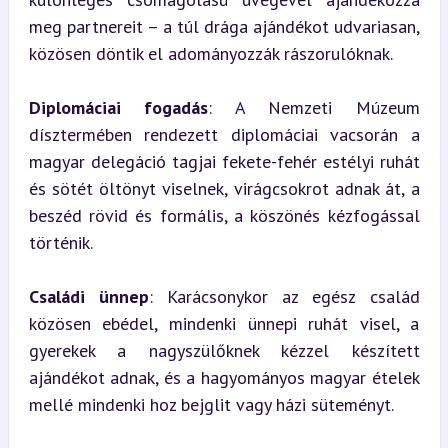
meg partnereit – a túl drága ajándékot udvariasan, 
közösen döntik el adományozzák rászorulóknak.
Diplomáciai fogadás
: A Nemzeti Múzeum 
dísztermében rendezett diplomáciai vacsorán a 
magyar delegáció tagjai fekete-fehér estélyi ruhát 
és sötét öltönyt viselnek, virágcsokrot adnak át, a 
beszéd rövid és formális, a köszönés kézfogással 
történik.
Családi ünnep
: Karácsonykor az egész család 
közösen ebédel, mindenki ünnepi ruhát visel, a 
gyerekek a nagyszülőknek kézzel készített 
ajándékot adnak, és a hagyományos magyar ételek 
mellé mindenki hoz bejglit vagy házi süteményt.