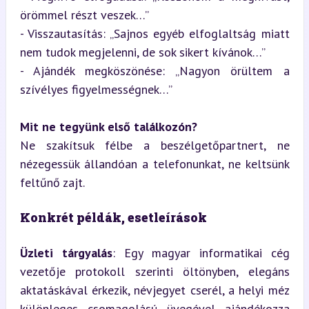
örömmel részt veszek…”  

- Visszautasítás: „Sajnos egyéb elfoglaltság miatt 
nem tudok megjelenni, de sok sikert kívánok…”  

- Ajándék megköszönése: „Nagyon örültem a 
szívélyes figyelmességnek…”
Mit ne tegyünk első találkozón?
Ne szakítsuk félbe a beszélgetőpartnert, ne 
nézegessük állandóan a telefonunkat, ne keltsünk 
feltűnő zajt.
Konkrét példák, esetleírások
Üzleti tárgyalás
: Egy magyar informatikai cég 
vezetője protokoll szerinti öltönyben, elegáns 
aktatáskával érkezik, névjegyet cserél, a helyi méz 
különleges csomagolású üvegével ajándékozza 