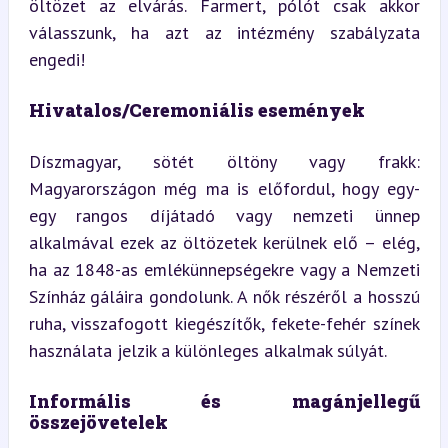
öltözet az elvárás. Farmert, pólót csak akkor 
válasszunk, ha azt az intézmény szabályzata 
engedi!
Hivatalos/Ceremoniális események
Díszmagyar, sötét öltöny vagy frakk: 
Magyarországon még ma is előfordul, hogy egy-
egy rangos díjátadó vagy nemzeti ünnep 
alkalmával ezek az öltözetek kerülnek elő – elég, 
ha az 1848-as emlékünnepségekre vagy a Nemzeti 
Színház gáláira gondolunk. A nők részéről a hosszú 
ruha, visszafogott kiegészítők, fekete-fehér színek 
használata jelzik a különleges alkalmak súlyát.
Informális és magánjellegű 
összejövetelek