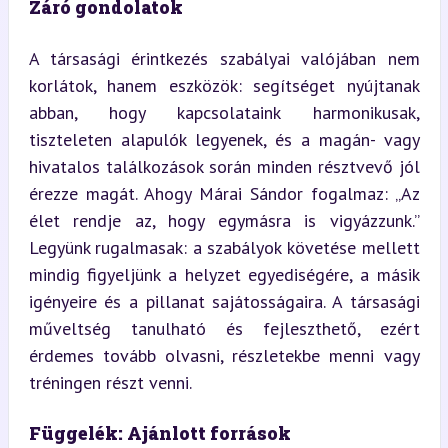
Záró gondolatok
A társasági érintkezés szabályai valójában nem 
korlátok, hanem eszközök: segítséget nyújtanak 
abban, hogy kapcsolataink harmonikusak, 
tiszteleten alapulók legyenek, és a magán- vagy 
hivatalos találkozások során minden résztvevő jól 
érezze magát. Ahogy Márai Sándor fogalmaz: „Az 
élet rendje az, hogy egymásra is vigyázzunk.” 
Legyünk rugalmasak: a szabályok követése mellett 
mindig figyeljünk a helyzet egyediségére, a másik 
igényeire és a pillanat sajátosságaira. A társasági 
műveltség tanulható és fejleszthető, ezért 
érdemes tovább olvasni, részletekbe menni vagy 
tréningen részt venni.
Függelék: Ajánlott források