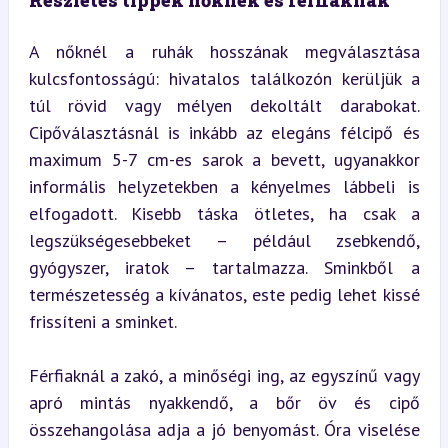
A nőknél a ruhák hosszának megválasztása 
kulcsfontosságú: hivatalos találkozón kerüljük a 
túl rövid vagy mélyen dekoltált darabokat. 
Cipőválasztásnál is inkább az elegáns félcipő és 
maximum 5-7 cm-es sarok a bevett, ugyanakkor 
informális helyzetekben a kényelmes lábbeli is 
elfogadott. Kisebb táska ötletes, ha csak a 
legszükségesebbeket – például zsebkendő, 
gyógyszer, iratok – tartalmazza. Sminkből a 
természetesség a kívánatos, este pedig lehet kissé 
frissíteni a sminket.
Férfiaknál a zakó, a minőségi ing, az egyszínű vagy 
apró mintás nyakkendő, a bőr öv és cipő 
összehangolása adja a jó benyomást. Óra viselése 