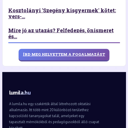
Kosztolányi 'Szegény kisgyermek' kötet:
vers-...
Mire jó az utazás? Felfedezés, önismeret
és...
ÍRD MEG HELYETTEM A FOGALMAZÁST
lumila.hu
A lumila.hu egy szakértők által létrehozott oktatási
alkalmazás. Itt több mint 20 különböző területhez
kapcsolódó tananyagokat talál, amelyeket egy
tapasztalt mérnökökből és pedagógusokból álló csapat
készített.