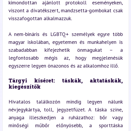
kimondottan ajánlott protokoll eseményeken, 
viszont a dívatékszert, mandzsetta-gombokat csak 
visszafogottan alkalmazzuk.
A nem-bináris és LGBTQ+ személyek egyre több 
magyar iskolában, egyetemen és munkahelyen is 
szabadabban kifejezhetik önmagukat – a 
legfontosabb mégis az, hogy megjelenésük 
egyszerre legyen önazonos és az alkalomhoz illő.
Tárgyi kíséret: táskák, aktatáskák, 
kiegészítők
Hivatalos találkozón mindig legyen nálunk 
névjegykártya, toll, jegyzetfüzet. A táska színe, 
anyaga illeszkedjen a ruházathoz: bőr vagy 
minőségi műbőr előnyösebb, a sporttáska 