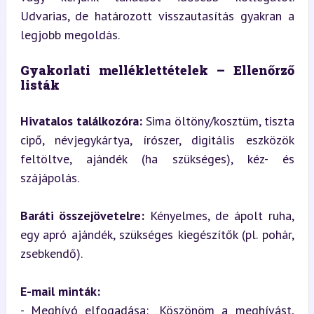
Udvarias, de határozott visszautasítás gyakran a 
legjobb megoldás.
Gyakorlati melléklettételek – Ellenőrző 
listák
Hivatalos találkozóra:
 Sima öltöny/kosztüm, tiszta 
cipő, névjegykártya, írószer, digitális eszközök 
feltöltve, ajándék (ha szükséges), kéz- és 
szájápolás.
Baráti összejövetelre:
 Kényelmes, de ápolt ruha, 
egy apró ajándék, szükséges kiegészítők (pl. pohár, 
zsebkendő).
E-mail minták:
- Meghívó elfogadása: „Köszönöm a meghívást, 