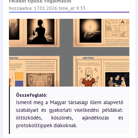
Feladat típusa:
Fogalmazás
hozzáadva: 17.01.2026 time_at 9:33
Összefoglaló:
Ismerd meg a Magyar társasági illem alapvető
szabályait és gyakorlati viselkedési példákat:
öltözködés, köszönés, ajándékozás és
protokolltippek diákoknak.