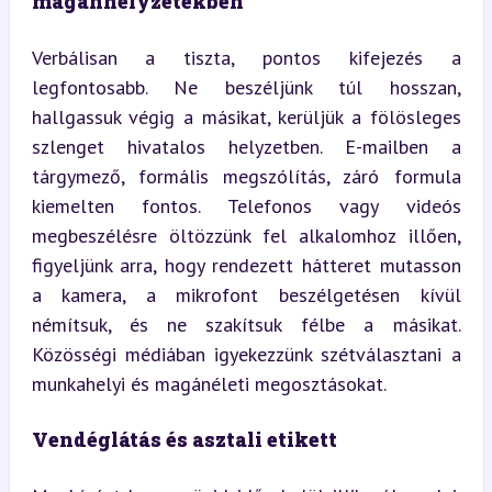
magánhelyzetekben
Verbálisan a tiszta, pontos kifejezés a 
legfontosabb. Ne beszéljünk túl hosszan, 
hallgassuk végig a másikat, kerüljük a fölösleges 
szlenget hivatalos helyzetben. E-mailben a 
tárgymező, formális megszólítás, záró formula 
kiemelten fontos. Telefonos vagy videós 
megbeszélésre öltözzünk fel alkalomhoz illően, 
figyeljünk arra, hogy rendezett hátteret mutasson 
a kamera, a mikrofont beszélgetésen kívül 
némítsuk, és ne szakítsuk félbe a másikat. 
Közösségi médiában igyekezzünk szétválasztani a 
munkahelyi és magánéleti megosztásokat.
Vendéglátás és asztali etikett