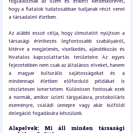
foglalkoznak az illem és etikett kérdéskörével, 
hogy a fiatalok tudatosabban tudjanak részt venni 
a társadalmi életben.
Az alábbi esszé célja, hogy útmutatót nyújtson a 
társasági érintkezés legfontosabb szabályairól, 
kitérve a megjelenés, viselkedés, ajándékozás és 
hivatalos kapcsolattartás területeire. Az egyes 
fejezetekben nem csak az általános elveket, hanem 
a magyar kulturális sajátosságokat és a 
mindennapi életben előforduló példákat is 
részletesen ismertetem. Különösen fontosak ezek 
a normák, amikor üzleti tárgyalásra, protokolláris 
eseményre, családi ünnepre vagy akár külföldi 
delegáció fogadására készülünk.
Alapelvek: Mi áll minden társasági 