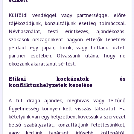
Külföldi vendéggel vagy partnerséggel előre 
tájékozódjunk, konzultáljunk esetleg tolmáccsal. 
Névhasználat, testi érintkezés, ajándékozási 
szokások országonként nagyon eltérők lehetnek 
például egy japán, török, vagy holland üzleti 
partner esetében. Olvassunk utána, hogy ne 
okozzunk akaratlanul sértést.
Etikai kockázatok és 
konfliktushelyzetek kezelése
A túl drága ajándék, meghívás vagy feltűnő 
figyelmesség könnyen kelt visszás látszatot. Ha 
kételyünk van egy helyzetben, kövessük a szervezet 
belső szabályzatát, konzultáljunk felettesünkkel, 
vagy kérjünk tanácsot idősebb kollégától. 