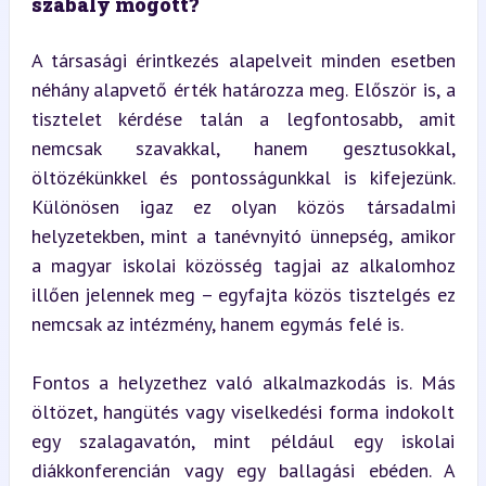
szabály mögött?
A társasági érintkezés alapelveit minden esetben 
néhány alapvető érték határozza meg. Először is, a 
tisztelet kérdése talán a legfontosabb, amit 
nemcsak szavakkal, hanem gesztusokkal, 
öltözékünkkel és pontosságunkkal is kifejezünk. 
Különösen igaz ez olyan közös társadalmi 
helyzetekben, mint a tanévnyitó ünnepség, amikor 
a magyar iskolai közösség tagjai az alkalomhoz 
illően jelennek meg – egyfajta közös tisztelgés ez 
nemcsak az intézmény, hanem egymás felé is.
Fontos a helyzethez való alkalmazkodás is. Más 
öltözet, hangütés vagy viselkedési forma indokolt 
egy szalagavatón, mint például egy iskolai 
diákkonferencián vagy egy ballagási ebéden. A 