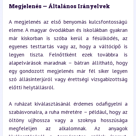
Megjelenés — Általános Irányelvek
A megjelenés az első benyomás kulcsfontosságú 
eleme. A magyar óvodákban és iskolákban gyakran 
már kiskorban is szóba kerül a fésülködés, az 
egyenes testtartás vagy az, hogy a váltócipő is 
legyen tiszta. Felnőttként ezek továbbra is 
alapelvárások maradnak – bátran állítható, hogy 
egy gondozott megjelenés már fél siker legyen 
szó állásinterjúról vagy érettségi vizsgabizottság 
előtti helytállásról.
A ruházat kiválasztásánál érdemes odafigyelni a 
szabásvonalra, a ruha méretére – például, hogy az 
öltöny ujjhossza vagy a szoknya hosszúsága 
megfeleljen az alkalomnak. Az anyagok 