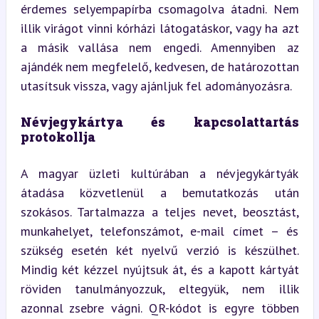
érdemes selyempapírba csomagolva átadni. Nem 
illik virágot vinni kórházi látogatáskor, vagy ha azt 
a másik vallása nem engedi. Amennyiben az 
ajándék nem megfelelő, kedvesen, de határozottan 
utasítsuk vissza, vagy ajánljuk fel adományozásra.
Névjegykártya és kapcsolattartás 
protokollja
A magyar üzleti kultúrában a névjegykártyák 
átadása közvetlenül a bemutatkozás után 
szokásos. Tartalmazza a teljes nevet, beosztást, 
munkahelyet, telefonszámot, e-mail címet – és 
szükség esetén két nyelvű verzió is készülhet. 
Mindig két kézzel nyújtsuk át, és a kapott kártyát 
röviden tanulmányozzuk, eltegyük, nem illik 
azonnal zsebre vágni. QR-kódot is egyre többen 