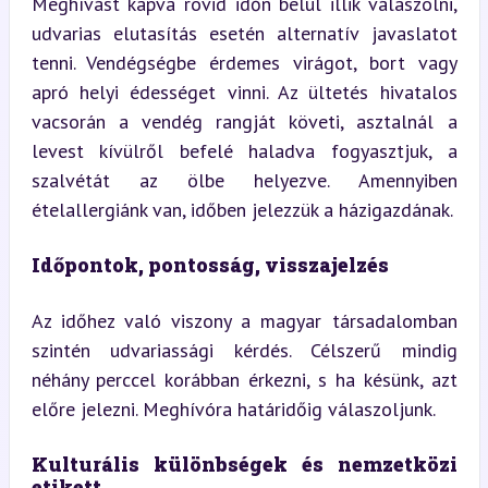
Meghívást kapva rövid időn belül illik válaszolni, 
udvarias elutasítás esetén alternatív javaslatot 
tenni. Vendégségbe érdemes virágot, bort vagy 
apró helyi édességet vinni. Az ültetés hivatalos 
vacsorán a vendég rangját követi, asztalnál a 
levest kívülről befelé haladva fogyasztjuk, a 
szalvétát az ölbe helyezve. Amennyiben 
ételallergiánk van, időben jelezzük a házigazdának.
Időpontok, pontosság, visszajelzés
Az időhez való viszony a magyar társadalomban 
szintén udvariassági kérdés. Célszerű mindig 
néhány perccel korábban érkezni, s ha késünk, azt 
előre jelezni. Meghívóra határidőig válaszoljunk.
Kulturális különbségek és nemzetközi 
etikett