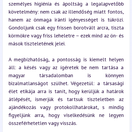
személyes higiénia és ápoltság a legalapvetőbb 
követelmény: nem csak az illendőség miatt fontos, 
hanem az önmaga iránti igényességet is tükrözi. 
Gondoljunk csak egy frissen borotvált arcra, tiszta 
körmökre vagy friss leheletre – ezek mind az ön- és 
mások tiszteletének jelei.
A megbízhatóság, a pontosság is kiemelt helyen 
áll: a késés vagy az ígéretek be nem tartása a 
magyar társadalomban is könnyen 
bizalmatlanságot szülhet. Végezetül: a társasági 
élet etikája arra is tanít, hogy kerüljük a határok 
átlépését, ismerjük és tartsuk tiszteletben az 
ajándékozás vagy protokollhatárokat, s mindig 
figyeljünk arra, hogy viselkedésünk ne legyen 
összeférhetetlen vagy visszás.