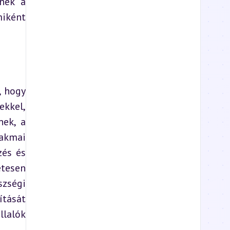
nek a 
iként 
 hogy 
kkel, 
ek, a 
akmai 
és és 
tesen 
zségi 
tását 
lalók 