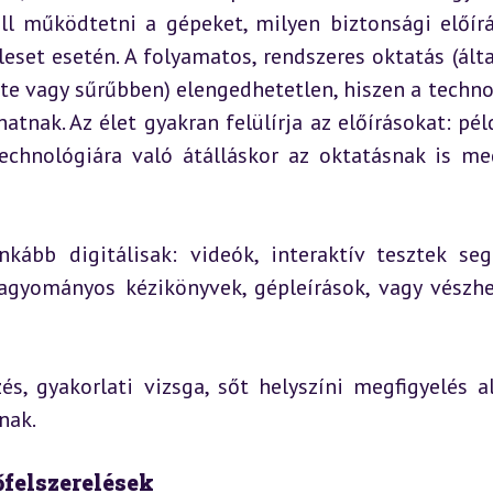
l működtetni a gépeket, milyen biztonsági előírá
eset esetén. A folyamatos, rendszeres oktatás (álta
e vagy sűrűbben) elengedhetetlen, hiszen a technol
atnak. Az élet gyakran felülírja az előírásokat: péld
chnológiára való átálláskor az oktatásnak is meg
bb digitálisak: videók, interaktív tesztek segí
yományos kézikönyvek, gépleírások, vagy vészhel
s, gyakorlati vizsga, sőt helyszíni megfigyelés al
nak.
felszerelések