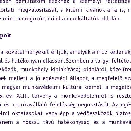
tesen bemutatom ezeknek a személyi feltételek
orlati megvalósítását, s kitérni kívánok arra is, m
z mind a dolgozók, mind a munkáltatók oldalán.
apok
 a követelményeket értjük, amelyek ahhoz kellenek,
 és hatékonyan ellásson. Szemben a tárgyi feltétele
özök, munkahely kialakítása) oldaláról közelíten
bek mellett a jó egészségi állapot, a megfelelő sz
 A magyar munkavédelmi kultúra kiemeli a megelőz
. évi XCIII. törvény a munkavédelemről is részle
ó és munkavállaló felelősségmegosztását. Az egés
lmi oktatásokat vagy épp a védőeszközök biztosí
hanem a hosszú távú hatékonyság és a munkavál