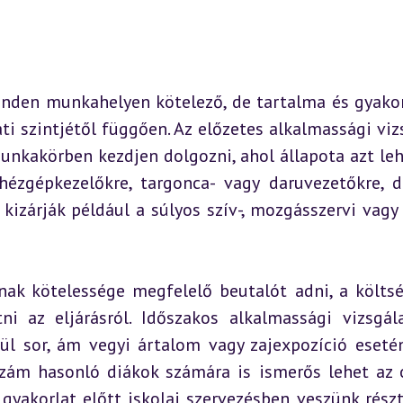
inden munkahelyen kötelező, de tartalma és gyakor
i szintjétől függően. Az előzetes alkalmassági vizs
unkakörben kezdjen dolgozni, ahol állapota azt leh
hézgépkezelőkre, targonca- vagy daruvezetőkre, d
 kizárják például a súlyos szív-, mozgásszervi vagy l
nak kötelessége megfelelő beutalót adni, a költsé
ni az eljárásról. Időszakos alkalmassági vizsgála
ül sor, ám vegyi ártalom vagy zajexpozíció esetén
zzám hasonló diákok számára is ismerős lehet az o
gyakorlat előtt iskolai szervezésben veszünk részt 