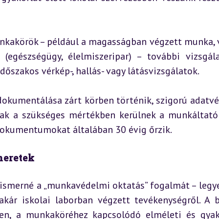
unkakörök – például a magasságban végzett munka, v
 (egészségügy, élelmiszeripar) – további vizsgála
dőszakos vérkép-, hallás- vagy látásvizsgálatok.
dokumentálása zárt körben történik, szigorú adatvé
sak a szükséges mértékben kerülnek a munkáltatóh
 dokumentumokat általában 30 évig őrzik.
meretek
e ismerné a „munkavédelmi oktatás” fogalmát – legye
akár iskolai laborban végzett tevékenységről. A b
n, a munkaköréhez kapcsolódó elméleti és gyako