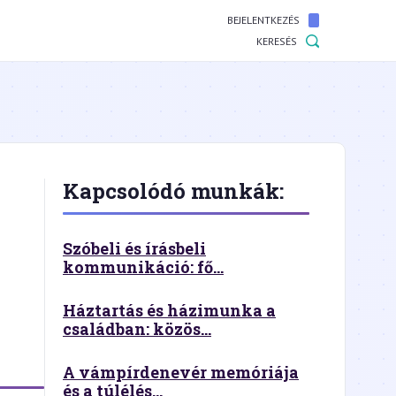
BEJELENTKEZÉS
KERESÉS
Kapcsolódó munkák:
Szóbeli és írásbeli
kommunikáció: fő...
Háztartás és házimunka a
családban: közös...
A vámpírdenevér memóriája
és a túlélés...