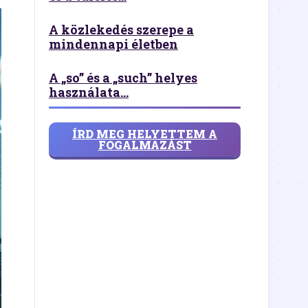
A közlekedés szerepe a
mindennapi életben
A „so” és a „such” helyes
használata...
ÍRD MEG HELYETTEM A
FOGALMAZÁST