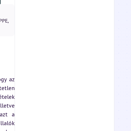
PPE,
gy az 
etlen 
telek 
letve 
azt a 
lalók 