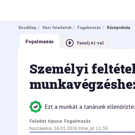
Kezdőlap
Házi feladatok
Fogalmazás
Középiskola
+
Fogalmazás
Tanulj AI-val
Személyi feltéte
munkavégzéshe
Ezt a munkát a tanárunk ellenőrizte
Feladat típusa:
Fogalmazás
hozzáadva: 16.01.2026 time_at 11:36