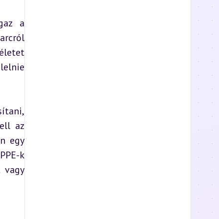
az a 
rcról 
letet 
elnie 
tani, 
ll az 
n egy 
PPE-k 
 vagy 