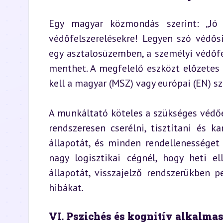
Egy magyar közmondás szerint: „Jó
védőfelszerelésekre! Legyen szó védősi
egy asztalosüzemben, a személyi védőfel
menthet. A megfelelő eszközt előzetes k
kell a magyar (MSZ) vagy európai (EN) s
A munkáltató köteles a szükséges védőe
rendszeresen cserélni, tisztítani és ka
állapotát, és minden rendellenességet 
nagy logisztikai cégnél, hogy heti el
állapotát, visszajelző rendszerükben 
hibákat.
VI. Pszichés és kognitív alkalma