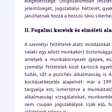
elégedettsége. Dolgozatomban részle
jelentőségét, jogszabályi hátterét, gyak
járulhatnak hozzá a hosszú távú sikerhe
II. Fogalmi keretek és elméleti al
A személyi feltételek alatt mindazokat
valaki egy adott munkakört biztonsággal
amelyek a munkakörnyezet (gépek, eszk
személyi feltételek közé tartozik egye
tudás, sőt a pszichés alkalmasság is.
kockázatkezelés alapelvét: már a 1993
tárgyalja ezt, ismertetve a munkáltat
alkalmassági vizsgálatokat, munkavéde
nem csupán jogszabályok írják elő, 
jóllétének záloga is.