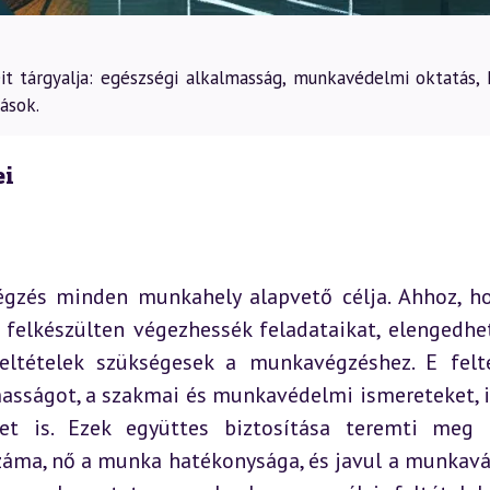
t tárgyalja: egészségi alkalmasság, munkavédelmi oktatás, 
lások.
ei
zés minden munkahely alapvető célja. Ahhoz, ho
felkészülten végezhessék feladataikat, elengedhet
eltételek szükségesek a munkavégzéshez. E felté
asságot, a szakmai és munkavédelmi ismereteket, il
et is. Ezek együttes biztosítása teremti meg 
záma, nő a munka hatékonysága, és javul a munkavál