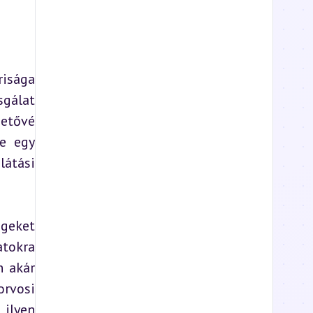
isága 
gálat 
etővé 
e egy 
átási 
geket 
tokra 
 akár 
rvosi 
ilyen 