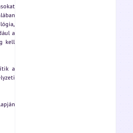
sokat 
lában 
ógia, 
ául a 
 kell 
tik a 
yzeti 
apján 