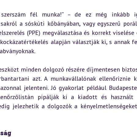
 szerszám fél munka!” – de ez még inkább ig
sakról a sóskúti kőbányában, vagy egyszerű porála
szerelés (PPE) megválasztása és korrekt viselése é
ockázatértékelés alapján választják ki, s annak fel
zabványoknak.
szközt minden dolgozó részére díjmentesen biztosí
rbantartani azt. A munkavállalónak ellenőriznie ke
azonnal jelenteni. Jó gyakorlat például Budapeste
lenőrzőlistán pipálják ki a kiadott és használt 
pedig jelezhetik a dolgozók a kényelmetlenségeket
sság