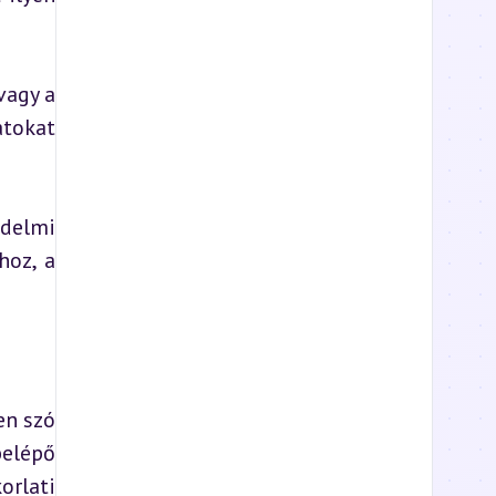
agy a 
tokat 
delmi 
oz, a 
n szó 
elépő 
rlati 