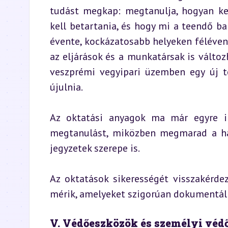
tudást megkap: megtanulja, hogyan kel
kell betartania, és hogy mi a teendő bal
évente, kockázatosabb helyeken félévent
az eljárások és a munkatársak is változh
veszprémi vegyipari üzemben egy új te
újulnia.
Az oktatási anyagok ma már egyre inká
megtanulást, miközben megmarad a hag
jegyzetek szerepe is.
Az oktatások sikerességét visszakérdezé
mérik, amelyeket szigorúan dokumentál
V. Védőeszközök és személyi védő