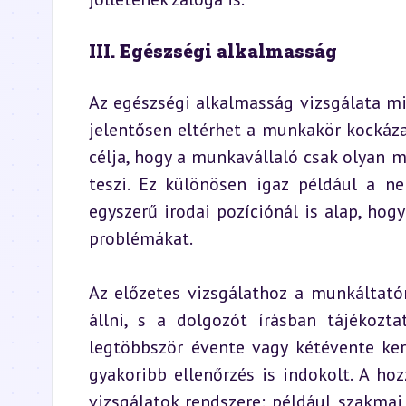
III. Egészségi alkalmasság
Az egészségi alkalmasság vizsgálata m
jelentősen eltérhet a munkakör kockázat
célja, hogy a munkavállaló csak olyan m
teszi. Ez különösen igaz például a ne
egyszerű irodai pozíciónál is alap, hogy
problémákat.
Az előzetes vizsgálathoz a munkáltató
állni, s a dolgozót írásban tájékoztat
legtöbbször évente vagy kétévente ker
gyakoribb ellenőrzés is indokolt. A ho
vizsgálatok rendszere: például szakmai 