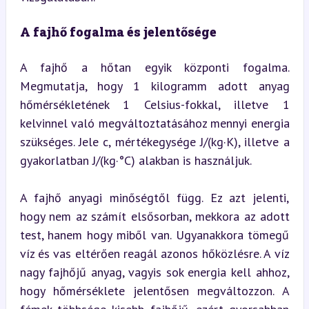
A fajhő fogalma és jelentősége
A fajhő a hőtan egyik központi fogalma. 
Megmutatja, hogy 1 kilogramm adott anyag 
hőmérsékletének 1 Celsius-fokkal, illetve 1 
kelvinnel való megváltoztatásához mennyi energia 
szükséges. Jele c, mértékegysége J/(kg·K), illetve a 
gyakorlatban J/(kg·°C) alakban is használjuk.
A fajhő anyagi minőségtől függ. Ez azt jelenti, 
hogy nem az számít elsősorban, mekkora az adott 
test, hanem hogy miből van. Ugyanakkora tömegű 
víz és vas eltérően reagál azonos hőközlésre. A víz 
nagy fajhőjű anyag, vagyis sok energia kell ahhoz, 
hogy hőmérséklete jelentősen megváltozzon. A 