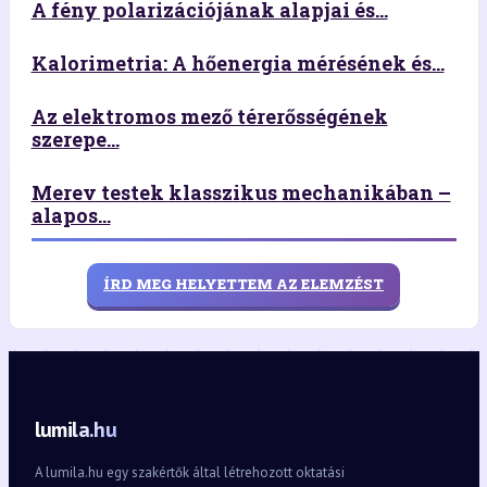
A fény polarizációjának alapjai és...
Kalorimetria: A hőenergia mérésének és...
Az elektromos mező térerősségének
szerepe...
Merev testek klasszikus mechanikában –
alapos...
ÍRD MEG HELYETTEM AZ ELEMZÉST
lumila.hu
A lumila.hu egy szakértők által létrehozott oktatási