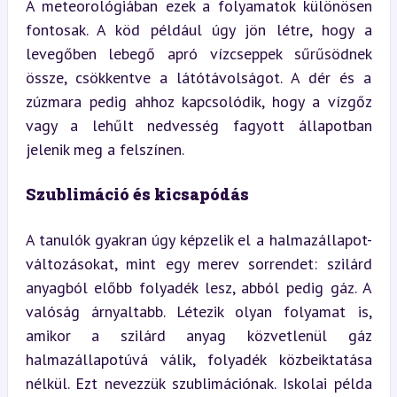
A meteorológiában ezek a folyamatok különösen 
fontosak. A köd például úgy jön létre, hogy a 
levegőben lebegő apró vízcseppek sűrűsödnek 
össze, csökkentve a látótávolságot. A dér és a 
zúzmara pedig ahhoz kapcsolódik, hogy a vízgőz 
vagy a lehűlt nedvesség fagyott állapotban 
jelenik meg a felszínen.
Szublimáció és kicsapódás
A tanulók gyakran úgy képzelik el a halmazállapot-
változásokat, mint egy merev sorrendet: szilárd 
anyagból előbb folyadék lesz, abból pedig gáz. A 
valóság árnyaltabb. Létezik olyan folyamat is, 
amikor a szilárd anyag közvetlenül gáz 
halmazállapotúvá válik, folyadék közbeiktatása 
nélkül. Ezt nevezzük szublimációnak. Iskolai példa 