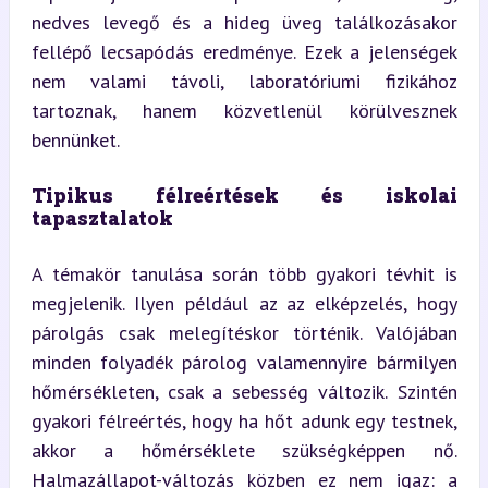
nedves levegő és a hideg üveg találkozásakor 
fellépő lecsapódás eredménye. Ezek a jelenségek 
nem valami távoli, laboratóriumi fizikához 
tartoznak, hanem közvetlenül körülvesznek 
bennünket.
Tipikus félreértések és iskolai 
tapasztalatok
A témakör tanulása során több gyakori tévhit is 
megjelenik. Ilyen például az az elképzelés, hogy 
párolgás csak melegítéskor történik. Valójában 
minden folyadék párolog valamennyire bármilyen 
hőmérsékleten, csak a sebesség változik. Szintén 
gyakori félreértés, hogy ha hőt adunk egy testnek, 
akkor a hőmérséklete szükségképpen nő. 
Halmazállapot-változás közben ez nem igaz: a 