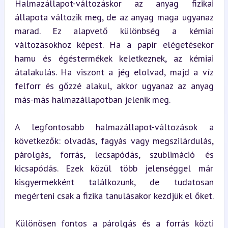
Halmazállapot-változáskor az anyag fizikai 
állapota változik meg, de az anyag maga ugyanaz 
marad. Ez alapvető különbség a kémiai 
változásokhoz képest. Ha a papír elégetésekor 
hamu és égéstermékek keletkeznek, az kémiai 
átalakulás. Ha viszont a jég elolvad, majd a víz 
felforr és gőzzé alakul, akkor ugyanaz az anyag 
más-más halmazállapotban jelenik meg.
A legfontosabb halmazállapot-változások a 
következők: olvadás, fagyás vagy megszilárdulás, 
párolgás, forrás, lecsapódás, szublimáció és 
kicsapódás. Ezek közül több jelenséggel már 
kisgyermekként találkozunk, de tudatosan 
megérteni csak a fizika tanulásakor kezdjük el őket.
Különösen fontos a párolgás és a forrás közti 