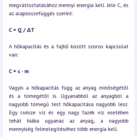
megváltoztatásához mennyi energia kell. Jele C, és 
az alapösszefüggés szerint:
C = Q / ΔT
A hőkapacitás és a fajhő között szoros kapcsolat 
van:
C = c · m
Vagyis a hőkapacitás függ az anyag minőségétől 
és a tömegétől is. Ugyanabból az anyagból a 
nagyobb tömegű test hőkapacitása nagyobb lesz. 
Egy csésze víz és egy nagy fazék víz esetében 
tehát hiába ugyanaz az anyag, a nagyobb 
mennyiség felmelegítéséhez több energia kell.