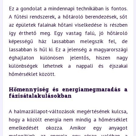
Ez a gondolat a mindennapi technikában is fontos. 
A fűtési rendszerek, a hőtároló berendezések, sőt 
az épületek falainak hőtani viselkedése is részben 
így érthető meg. Egy vastag falú, jó hőtároló 
képességű ház lassabban melegszik fel, de 
lassabban is hűl ki. Ez a jelenség a magyarországi 
éghajlaton különösen jelentős, hiszen nagy 
különbségek lehetnek a nappali és éjszakai 
hőmérséklet között.
Hőmennyiség és energiamegmaradás a 
fázisátalakulásokban
A halmazállapot-változások megértésének kulcsa, 
hogy a közölt energia nem mindig a hőmérséklet 
emelkedését okozza. Amikor egy anyagot 
melegítünk, az energia egy része valóban a 