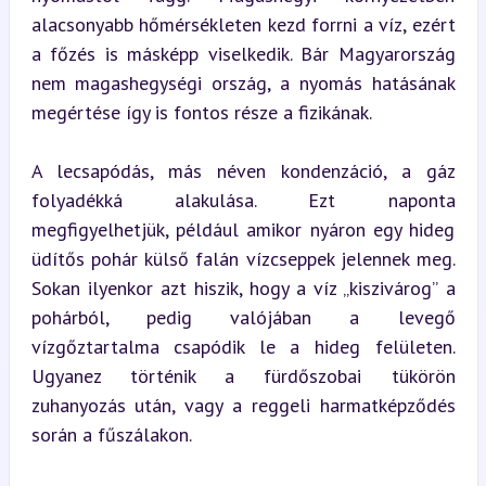
alacsonyabb hőmérsékleten kezd forrni a víz, ezért 
a főzés is másképp viselkedik. Bár Magyarország 
nem magashegységi ország, a nyomás hatásának 
megértése így is fontos része a fizikának.
A lecsapódás, más néven kondenzáció, a gáz 
folyadékká alakulása. Ezt naponta 
megfigyelhetjük, például amikor nyáron egy hideg 
üdítős pohár külső falán vízcseppek jelennek meg. 
Sokan ilyenkor azt hiszik, hogy a víz „kiszivárog” a 
pohárból, pedig valójában a levegő 
vízgőztartalma csapódik le a hideg felületen. 
Ugyanez történik a fürdőszobai tükörön 
zuhanyozás után, vagy a reggeli harmatképződés 
során a fűszálakon.