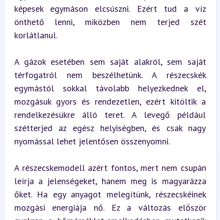
képesek egymáson elcsúszni. Ezért tud a víz 
önthető lenni, miközben nem terjed szét 
korlátlanul.
A gázok esetében sem saját alakról, sem saját 
térfogatról nem beszélhetünk. A részecskék 
egymástól sokkal távolabb helyezkednek el, 
mozgásuk gyors és rendezetlen, ezért kitöltik a 
rendelkezésükre álló teret. A levegő például 
szétterjed az egész helyiségben, és csak nagy 
nyomással lehet jelentősen összenyomni.
A részecskemodell azért fontos, mert nem csupán 
leírja a jelenségeket, hanem meg is magyarázza 
őket. Ha egy anyagot melegítünk, részecskéinek 
mozgási energiája nő. Ez a változás először 