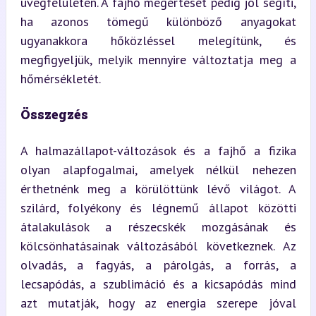
üvegfelületen. A fajhő megértését pedig jól segíti, 
ha azonos tömegű különböző anyagokat 
ugyanakkora hőközléssel melegítünk, és 
megfigyeljük, melyik mennyire változtatja meg a 
hőmérsékletét.
Összegzés
A halmazállapot-változások és a fajhő a fizika 
olyan alapfogalmai, amelyek nélkül nehezen 
érthetnénk meg a körülöttünk lévő világot. A 
szilárd, folyékony és légnemű állapot közötti 
átalakulások a részecskék mozgásának és 
kölcsönhatásainak változásából következnek. Az 
olvadás, a fagyás, a párolgás, a forrás, a 
lecsapódás, a szublimáció és a kicsapódás mind 
azt mutatják, hogy az energia szerepe jóval 