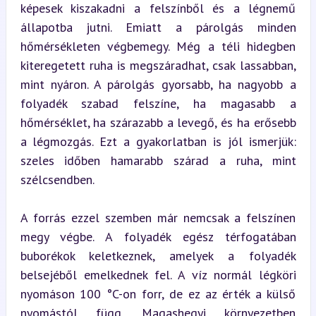
képesek kiszakadni a felszínből és a légnemű 
állapotba jutni. Emiatt a párolgás minden 
hőmérsékleten végbemegy. Még a téli hidegben 
kiteregetett ruha is megszáradhat, csak lassabban, 
mint nyáron. A párolgás gyorsabb, ha nagyobb a 
folyadék szabad felszíne, ha magasabb a 
hőmérséklet, ha szárazabb a levegő, és ha erősebb 
a légmozgás. Ezt a gyakorlatban is jól ismerjük: 
szeles időben hamarabb szárad a ruha, mint 
szélcsendben.
A forrás ezzel szemben már nemcsak a felszínen 
megy végbe. A folyadék egész térfogatában 
buborékok keletkeznek, amelyek a folyadék 
belsejéből emelkednek fel. A víz normál légköri 
nyomáson 100 °C-on forr, de ez az érték a külső 
nyomástól függ. Magashegyi környezetben 