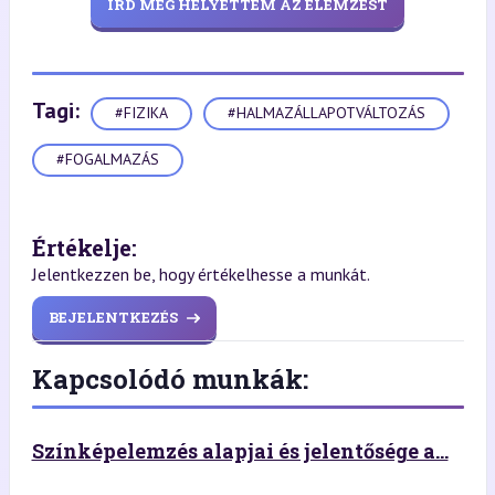
ÍRD MEG HELYETTEM AZ ELEMZÉST
Tagi:
#FIZIKA
#HALMAZÁLLAPOTVÁLTOZÁS
#FOGALMAZÁS
Értékelje:
Jelentkezzen be, hogy értékelhesse a munkát.
BEJELENTKEZÉS
Kapcsolódó munkák:
Színképelemzés alapjai és jelentősége a...