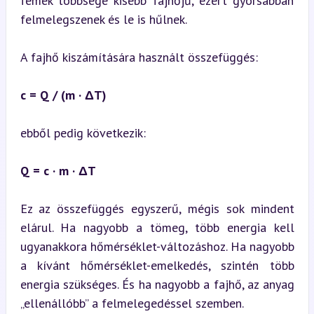
fémek többsége kisebb fajhőjű, ezért gyorsabban 
felmelegszenek és le is hűlnek.
A fajhő kiszámítására használt összefüggés:

c = Q / (m · ΔT)
ebből pedig következik:
Q = c · m · ΔT
Ez az összefüggés egyszerű, mégis sok mindent 
elárul. Ha nagyobb a tömeg, több energia kell 
ugyanakkora hőmérséklet-változáshoz. Ha nagyobb 
a kívánt hőmérséklet-emelkedés, szintén több 
energia szükséges. És ha nagyobb a fajhő, az anyag 
„ellenállóbb” a felmelegedéssel szemben.