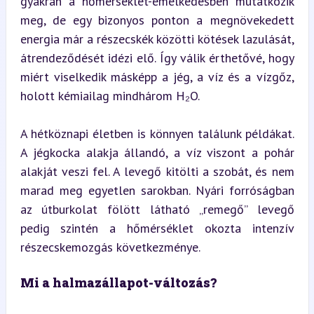
gyakran a hőmérséklet-emelkedésben mutatkozik 
meg, de egy bizonyos ponton a megnövekedett 
energia már a részecskék közötti kötések lazulását, 
átrendeződését idézi elő. Így válik érthetővé, hogy 
miért viselkedik másképp a jég, a víz és a vízgőz, 
holott kémiailag mindhárom H₂O.
A hétköznapi életben is könnyen találunk példákat. 
A jégkocka alakja állandó, a víz viszont a pohár 
alakját veszi fel. A levegő kitölti a szobát, és nem 
marad meg egyetlen sarokban. Nyári forróságban 
az útburkolat fölött látható „remegő” levegő 
pedig szintén a hőmérséklet okozta intenzív 
részecskemozgás következménye.
Mi a halmazállapot-változás?