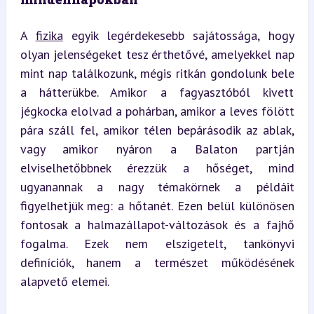
A 
fizika
 egyik legérdekesebb sajátossága, hogy 
olyan jelenségeket tesz érthetővé, amelyekkel nap 
mint nap találkozunk, mégis ritkán gondolunk bele 
a hátterükbe. Amikor a fagyasztóból kivett 
jégkocka elolvad a pohárban, amikor a leves fölött 
pára száll fel, amikor télen bepárásodik az ablak, 
vagy amikor nyáron a Balaton partján 
elviselhetőbbnek érezzük a hőséget, mind 
ugyanannak a nagy témakörnek a példáit 
figyelhetjük meg: a hőtanét. Ezen belül különösen 
fontosak a halmazállapot-változások és a fajhő 
fogalma. Ezek nem elszigetelt, tankönyvi 
definíciók, hanem a természet működésének 
alapvető elemei.