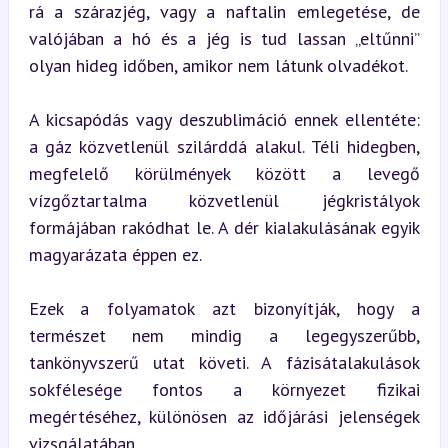
rá a szárazjég, vagy a naftalin emlegetése, de 
valójában a hó és a jég is tud lassan „eltűnni” 
olyan hideg időben, amikor nem látunk olvadékot.
A kicsapódás vagy deszublimáció ennek ellentéte: 
a gáz közvetlenül szilárddá alakul. Téli hidegben, 
megfelelő körülmények között a levegő 
vízgőztartalma közvetlenül jégkristályok 
formájában rakódhat le. A dér kialakulásának egyik 
magyarázata éppen ez.
Ezek a folyamatok azt bizonyítják, hogy a 
természet nem mindig a legegyszerűbb, 
tankönyvszerű utat követi. A fázisátalakulások 
sokfélesége fontos a környezet fizikai 
megértéséhez, különösen az időjárási jelenségek 
vizsgálatában.