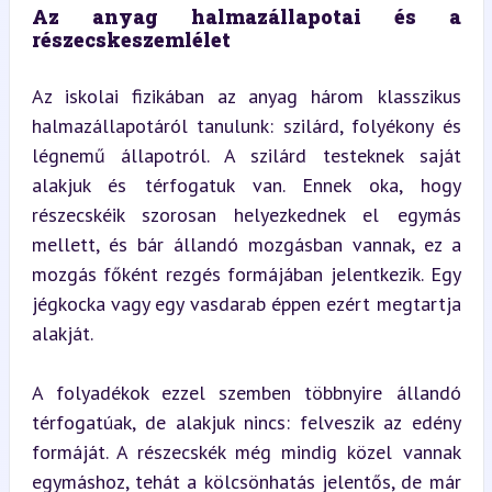
Az anyag halmazállapotai és a 
részecskeszemlélet
Az iskolai fizikában az anyag három klasszikus 
halmazállapotáról tanulunk: szilárd, folyékony és 
légnemű állapotról. A szilárd testeknek saját 
alakjuk és térfogatuk van. Ennek oka, hogy 
részecskéik szorosan helyezkednek el egymás 
mellett, és bár állandó mozgásban vannak, ez a 
mozgás főként rezgés formájában jelentkezik. Egy 
jégkocka vagy egy vasdarab éppen ezért megtartja 
alakját.
A folyadékok ezzel szemben többnyire állandó 
térfogatúak, de alakjuk nincs: felveszik az edény 
formáját. A részecskék még mindig közel vannak 
egymáshoz, tehát a kölcsönhatás jelentős, de már 