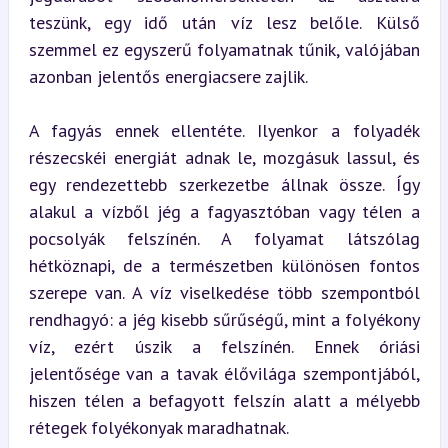
teszünk, egy idő után víz lesz belőle. Külső 
szemmel ez egyszerű folyamatnak tűnik, valójában 
azonban jelentős energiacsere zajlik.
A fagyás ennek ellentéte. Ilyenkor a folyadék 
részecskéi energiát adnak le, mozgásuk lassul, és 
egy rendezettebb szerkezetbe állnak össze. Így 
alakul a vízből jég a fagyasztóban vagy télen a 
pocsolyák felszínén. A folyamat látszólag 
hétköznapi, de a természetben különösen fontos 
szerepe van. A víz viselkedése több szempontból 
rendhagyó: a jég kisebb sűrűségű, mint a folyékony 
víz, ezért úszik a felszínén. Ennek óriási 
jelentősége van a tavak élővilága szempontjából, 
hiszen télen a befagyott felszín alatt a mélyebb 
rétegek folyékonyak maradhatnak.