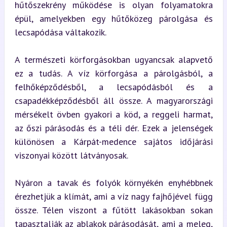
hűtőszekrény működése is olyan folyamatokra 
épül, amelyekben egy hűtőközeg párolgása és 
lecsapódása váltakozik.
A természeti körforgásokban ugyancsak alapvető 
ez a tudás. A víz körforgása a párolgásból, a 
felhőképződésből, a lecsapódásból és a 
csapadékképződésből áll össze. A magyarországi 
mérsékelt övben gyakori a köd, a reggeli harmat, 
az őszi párásodás és a téli dér. Ezek a jelenségek 
különösen a Kárpát-medence sajátos időjárási 
viszonyai között látványosak.
Nyáron a tavak és folyók környékén enyhébbnek 
érezhetjük a klímát, ami a víz nagy fajhőjével függ 
össze. Télen viszont a fűtött lakásokban sokan 
tapasztalják az ablakok párásodását, ami a meleg, 