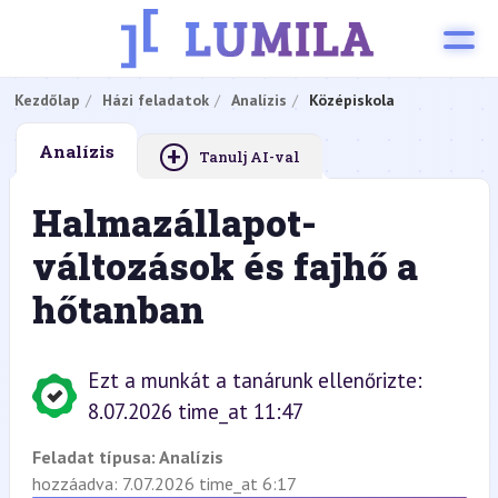
Kezdőlap
Házi feladatok
Analízis
Középiskola
+
Analízis
Tanulj AI-val
Halmazállapot-
változások és fajhő a
hőtanban
Ezt a munkát a tanárunk ellenőrizte:
8.07.2026 time_at 11:47
Feladat típusa:
Analízis
hozzáadva: 7.07.2026 time_at 6:17