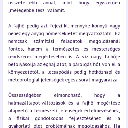
összetettebb annál, mint hogy egyszerűen 
„melegebbé tesz” valamit.
A fajhő pedig azt fejezi ki, mennyire könnyű vagy 
nehéz egy anyag hőmérsékletét megváltoztatni. Ez 
nemcsak számítási feladatok megoldásánál 
fontos, hanem a természetes és mesterséges 
rendszerek megértésében is. A víz nagy fajhője 
befolyásolja az éghajlatot, a párolgás hőt von el a 
környezetétől, a lecsapódás pedig hétköznapi és 
meteorológiai jelenségek egész sorát magyarázza.
Összességében elmondható, hogy a 
halmazállapot-változások és a fajhő megértése 
alapvető a természeti jelenségek értelmezéséhez, 
a fizikai gondolkodás fejlesztéséhez és a 
gyakorlati élet problémáinak megoldásához. Ha 