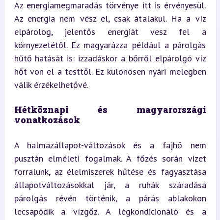
Az energiamegmaradás törvénye itt is érvényesül. 
Az energia nem vész el, csak átalakul. Ha a víz 
elpárolog, jelentős energiát vesz fel a 
környezetétől. Ez magyarázza például a párolgás 
hűtő hatását is: izzadáskor a bőrről elpárolgó víz 
hőt von el a testtől. Ez különösen nyári melegben 
válik érzékelhetővé.
Hétköznapi és magyarországi 
vonatkozások
A halmazállapot-változások és a fajhő nem 
pusztán elméleti fogalmak. A főzés során vizet 
forralunk, az élelmiszerek hűtése és fagyasztása 
állapotváltozásokkal jár, a ruhák száradása 
párolgás révén történik, a párás ablakokon 
lecsapódik a vízgőz. A légkondicionáló és a 