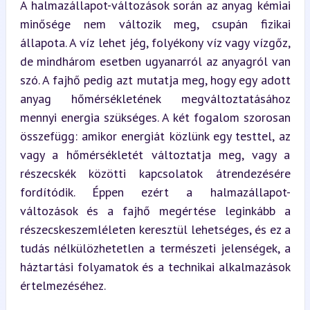
A halmazállapot-változások során az anyag kémiai 
minősége nem változik meg, csupán fizikai 
állapota. A víz lehet jég, folyékony víz vagy vízgőz, 
de mindhárom esetben ugyanarról az anyagról van 
szó. A fajhő pedig azt mutatja meg, hogy egy adott 
anyag hőmérsékletének megváltoztatásához 
mennyi energia szükséges. A két fogalom szorosan 
összefügg: amikor energiát közlünk egy testtel, az 
vagy a hőmérsékletét változtatja meg, vagy a 
részecskék közötti kapcsolatok átrendezésére 
fordítódik. Éppen ezért a halmazállapot-
változások és a fajhő megértése leginkább a 
részecskeszemléleten keresztül lehetséges, és ez a 
tudás nélkülözhetetlen a természeti jelenségek, a 
háztartási folyamatok és a technikai alkalmazások 
értelmezéséhez.