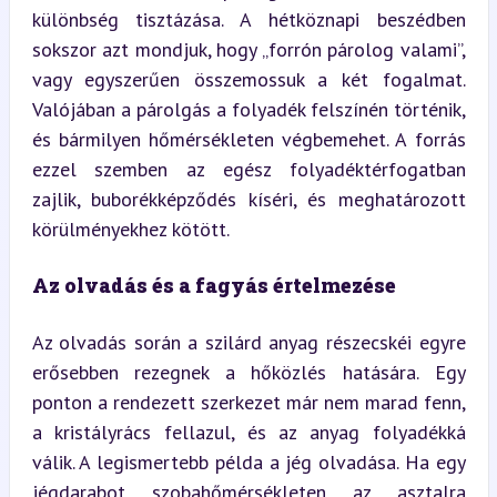
különbség tisztázása. A hétköznapi beszédben 
sokszor azt mondjuk, hogy „forrón párolog valami”, 
vagy egyszerűen összemossuk a két fogalmat. 
Valójában a párolgás a folyadék felszínén történik, 
és bármilyen hőmérsékleten végbemehet. A forrás 
ezzel szemben az egész folyadéktérfogatban 
zajlik, buborékképződés kíséri, és meghatározott 
körülményekhez kötött.
Az olvadás és a fagyás értelmezése
Az olvadás során a szilárd anyag részecskéi egyre 
erősebben rezegnek a hőközlés hatására. Egy 
ponton a rendezett szerkezet már nem marad fenn, 
a kristályrács fellazul, és az anyag folyadékká 
válik. A legismertebb példa a jég olvadása. Ha egy 
jégdarabot szobahőmérsékleten az asztalra 