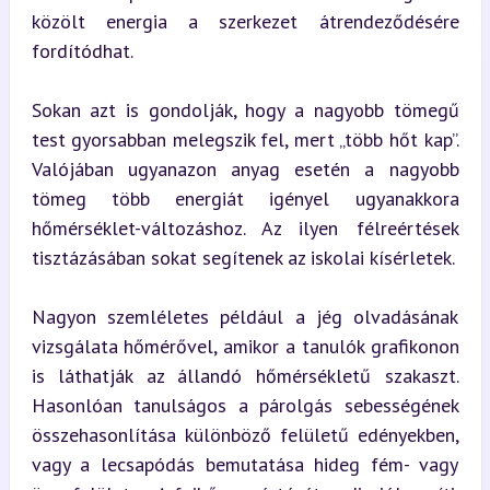
közölt energia a szerkezet átrendeződésére 
fordítódhat.
Sokan azt is gondolják, hogy a nagyobb tömegű 
test gyorsabban melegszik fel, mert „több hőt kap”. 
Valójában ugyanazon anyag esetén a nagyobb 
tömeg több energiát igényel ugyanakkora 
hőmérséklet-változáshoz. Az ilyen félreértések 
tisztázásában sokat segítenek az iskolai kísérletek.
Nagyon szemléletes például a jég olvadásának 
vizsgálata hőmérővel, amikor a tanulók grafikonon 
is láthatják az állandó hőmérsékletű szakaszt. 
Hasonlóan tanulságos a párolgás sebességének 
összehasonlítása különböző felületű edényekben, 
vagy a lecsapódás bemutatása hideg fém- vagy 