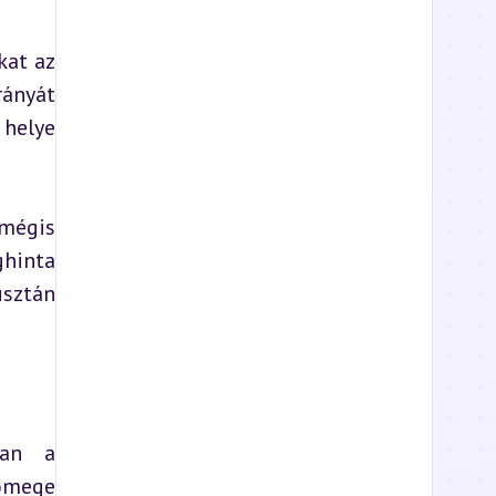
at az 
ányát 
helye 
mégis 
hinta 
sztán 
an a 
ömege 