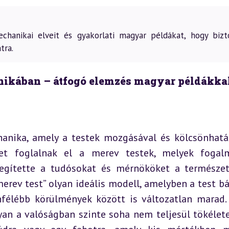
hanikai elveit és gyakorlati magyar példákat, hogy bizt
tra.
nikában – átfogó elemzés magyar példákka
hanika, amely a testek mozgásával és kölcsönhatás
lyet foglalnak el a merev testek, melyek fogal
egítette a tudósokat és mérnököket a természet
erev test” olyan ideális modell, amelyben a test bá
nfélébb körülmények között is változatlan marad. 
yan a valóságban szinte soha nem teljesül tökélete