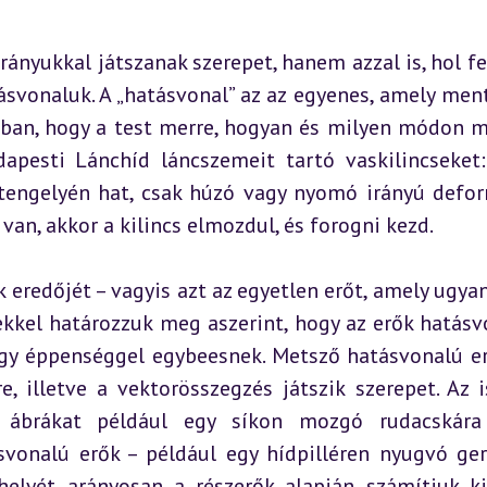
ányukkal játszanak szerepet, hanem azzal is, hol fejt
ásvonaluk. A „hatásvonal” az az egyenes, amely ment
abban, hogy a test merre, hogyan és milyen módon m
apesti Lánchíd láncszemeit tartó vaskilincseket:
 tengelyén hat, csak húzó vagy nyomó irányú defor
 van, akkor a kilincs elmozdul, és forogni kezd.
k eredőjét – vagyis azt az egyetlen erőt, amely ugyan
kkel határozzuk meg aszerint, hogy az erők hatásvo
gy éppenséggel egybeesnek. Metsző hatásvonalú er
 illetve a vektorösszegzés játszik szerepet. Az is
n ábrákat például egy síkon mozgó rudacskára
vonalú erők – például egy hídpilléren nyugvó ger
elyét arányosan a részerők alapján számítjuk ki,