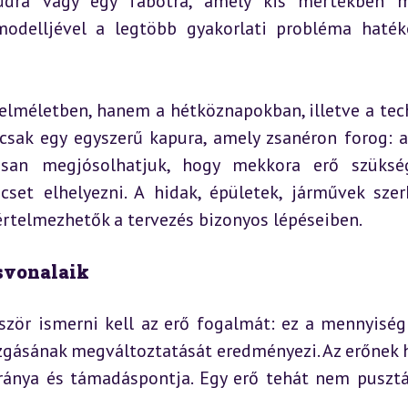
údra vagy egy fabotra, amely kis mértékben mi
odelljével a legtöbb gyakorlati probléma haték
elméletben, hanem a hétköznapokban, illetve a tech
csak egy egyszerű kapura, amely zsanéron forog: a
osan megjósolhatjuk, hogy mekkora erő szükség
set elhelyezni. A hidak, épületek, járművek szerk
értelmezhetők a tervezés bizonyos lépéseiben.
ásvonalaik
zör ismerni kell az erő fogalmát: ez a mennyiség 
ozgásának megváltoztatását eredményezi. Az erőnek 
iránya és támadáspontja. Egy erő tehát nem pusztá