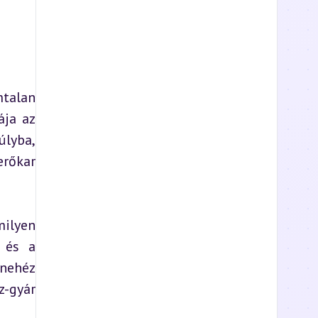
talan 
ja az 
lyba, 
rőkar 
ilyen 
 és a 
nehéz 
-gyár 