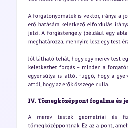
A forgatónyomaték is vektor, iránya a jo
erő hatására keletkező elfordulás irány
jelzi. A forgástengely (például egy abl
meghatározza, mennyire lesz egy test ér
Jól látható tehát, hogy egy merev test eg
keletkezhet forgás – minden a forgató
egyensúlya is attól függő, hogy a gye
attól, hogy az erők összege nulla.
IV. Tömegközéppont fogalma és j
A merev testek geometriai és fiz
tömegközéppontnak. Ez az a pont, amely