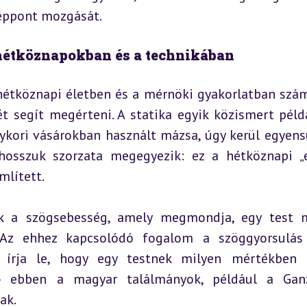
zéppont mozgását.
 hétköznapokban és a technikában
hétköznapi életben és a mérnöki gyakorlatban szám
t segít megérteni. A statika egyik közismert példá
ykori vásárokban használt mázsa, úgy kerül egyensú
hosszuk szorzata megegyezik: ez a hétköznapi „e
mlített.
ik a szögsebesség, amely megmondja, egy test m
 Az ehhez kapcsolódó fogalom a szöggyorsulás
 írja le, hogy egy testnek milyen mértékben 
– ebben a magyar találmányok, például a Ganz
ak.