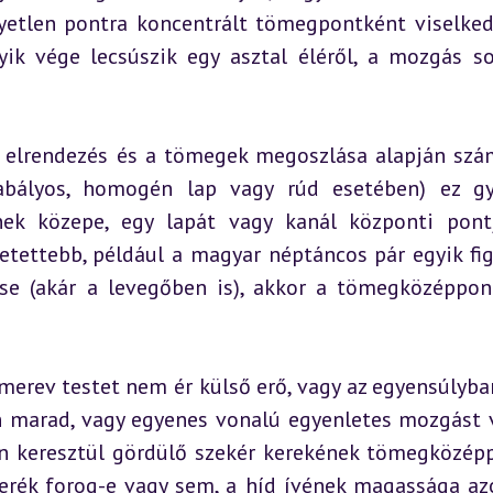
gyetlen pontra koncentrált tömegpontként viselkedi
k vége lecsúszik egy asztal éléről, a mozgás so
elrendezés és a tömegek megoszlása alapján szám
zabályos, homogén lap vagy rúd esetében) ez gy
ek közepe, egy lapát vagy kanál központi pontj
etettebb, például a magyar néptáncos pár egyik figu
se (akár a levegőben is), akkor a tömegközéppon
merev testet nem ér külső erő, vagy az egyensúlyban
marad, vagy egyenes vonalú egyenletes mozgást v
on keresztül gördülő szekér kerekének tömegközépp
 kerék forog-e vagy sem, a híd ívének magassága az