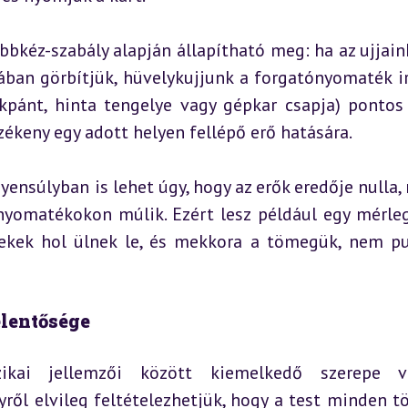
bbkéz-szabály alapján állapítható meg: ha az ujjaink
ában görbítjük, hüvelykujjunk a forgatónyomaték ir
akpánt, hinta tengelye vagy gépkar csapja) pontos 
zékeny egy adott helyen fellépő erő hatására.
yensúlyban is lehet úgy, hogy az erők eredője nulla, 
nyomatékokon múlik. Ezért lesz például egy mérleg
rekek hol ülnek le, és mekkora a tömegük, nem pu
elentősége
ikai jellemzői között kiemelkedő szerepe v
ről elvileg feltételezhetjük, hogy a test minden t