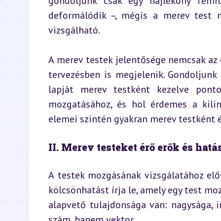
gondoljunk csak egy hajlékony fémr
deformálódik –, mégis a merev test m
vizsgálható.
A merev testek jelentősége nemcsak az 
tervezésben is megjelenik. Gondoljunk 
lapját merev testként kezelve pont
mozgatásához, és hol érdemes a kilinc
elemei szintén gyakran merev testként 
II. Merev testeket érő erők és hat
A testek mozgásának vizsgálatához elős
kölcsönhatást írja le, amely egy test m
alapvető tulajdonsága van: nagysága, 
szám, hanem vektor.