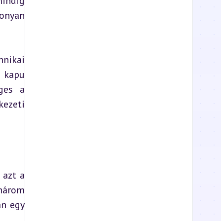
ndig 
onyan 
nikai 
 kapu 
es a 
ezeti 
azt a 
három 
n egy 