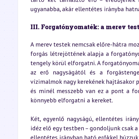
ugyanabba, akár ellentétes irányba hatn
III. Forgatónyomaték: a merev tes
A merev testek nemcsak előre-hátra moz
forgás létrejöttének alapja a forgatóny
tengely körül elforgatni. A forgatónyoma
az erő nagyságától és a forgástengel
vízimalmok nagy kerekének hajtásakor pél
és minél messzebb van ez a pont a for
könnyebb elforgatni a kereket.
Két, egyenlő nagyságú, ellentétes irány
idéz elő egy testben – gondoljunk csak a
ellentétes irányban ható erőkkel húzzuk