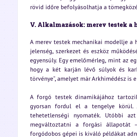
rövid időre befolyásolhatja a tömegkö
V. Alkalmazások: merev testek a
A merev testek mechanikai modellje a 
jelenség, szerkezet és eszköz működésé
egyensúly. Egy emelőmérleg, mint az eg
hogy a két karján lévő súlyok és kar
törvénye”, amelyet már Arkhimédész is e
A forgó testek dinamikájához tartoz
gyorsan fordul el a tengelye körül.
tehetetlenségi nyomaték. Utóbbi azt
megváltoztatni a forgási állapotát 
forgódobos gépei is kiváló példákat adn