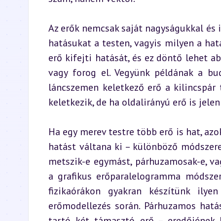
Az erők nemcsak saját nagyságukkal és ir
hatásukat a testen, vagyis milyen a hat
erő kifejti hatását, és ez döntő lehet 
vagy forog el. Vegyünk példának a bud
láncszemen keletkező erő a kilincspár
keletkezik, de ha oldalirányú erő is jelen
Ha egy merev testre több erő is hat, azo
hatást váltana ki – különböző módszere
metszik-e egymást, párhuzamosak-e, va
a grafikus erőparalelogramma módszere,
fizikaórákon gyakran készítünk ilye
erőmodellezés során. Párhuzamos hatás
tartó két támasztó erő – eredőjének h