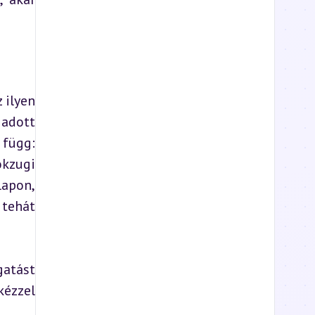
ilyen 
adott 
függ: 
kzugi 
apon, 
tehát 
atást 
ézzel 