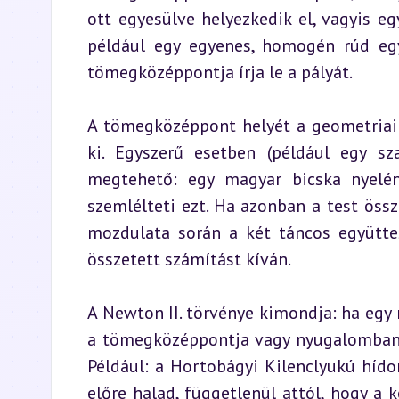
ott egyesülve helyezkedik el, vagyis e
például egy egyenes, homogén rúd egyi
tömegközéppontja írja le a pályát.
A tömegközéppont helyét a geometriai 
ki. Egyszerű esetben (például egy s
megtehető: egy magyar bicska nyelén
szemlélteti ezt. Ha azonban a test össz
mozdulata során a két táncos együtte
összetett számítást kíván.
A Newton II. törvénye kimondja: ha egy 
a tömegközéppontja vagy nyugalomban 
Például: a Hortobágyi Kilenclyukú híd
előre halad, függetlenül attól, hogy a