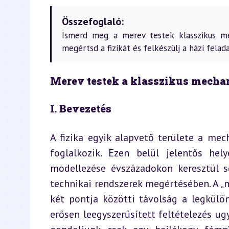
Összefoglaló:
Ismerd meg a merev testek klasszikus mec
megértsd a fizikát és felkészülj a házi felada
Merev testek a klasszikus mecha
I. Bevezetés
A fizika egyik alapvető területe a mec
foglalkozik. Ezen belül jelentős he
modellezése évszázadokon keresztül s
technikai rendszerek megértésében. A „m
két pontja közötti távolság a legkülö
erősen leegyszerűsített feltételezés ug