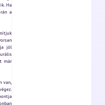
k. Ha 
rán a 
ítjuk 
orsan 
a jól 
rális 
t már 
 van, 
égez. 
ontja 
onban 