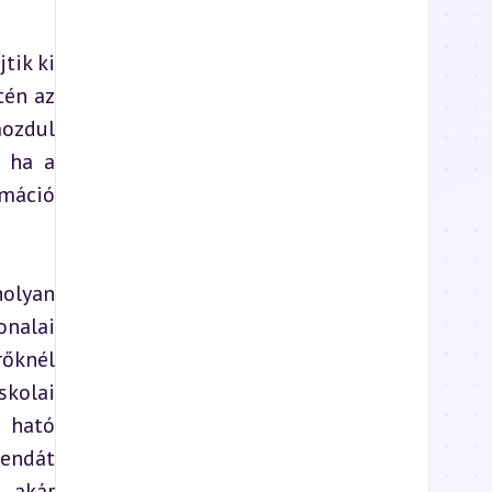
ik ki 
én az 
ozdul 
 ha a 
máció 
olyan 
nalai 
őknél 
kolai 
 ható 
endát 
 akár 