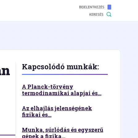
BEJELENTKEZÉS
KERESÉS
an
Kapcsolódó munkák:
A Planck-törvény
termodinamikai alapjai és...
Az elhajlás jelenségének
fizikai és...
Munka, súrlódás és egyszerű
gépek a fizika...