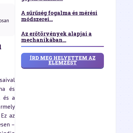
A sűrűség fogalma és mérési
módszerei...
osan
Az erőtörvények alapjai a
mechanikában...
l
ÍRD MEG HELYETTEM AZ
ELEMZÉST
aival 
ma és 
 és a 
rmely 
Ez az 
sen – 