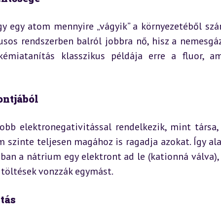
ogy egy atom mennyire „vágyik” a környezetéből szá
usos rendszerben balról jobbra nő, hisz a nemesgáz
émiatanítás klasszikus példája erre a fluor, am
ntjából
bb elektronegativitással rendelkezik, mint társa, 
szinte teljesen magához is ragadja azokat. Így alak
ban a nátrium egy elektront ad le (kationná válva), a
es töltések vonzzák egymást.
itás