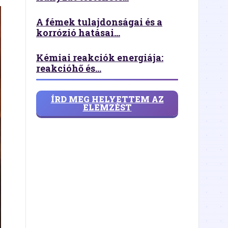
A fémek tulajdonságai és a
korrózió hatásai...
Kémiai reakciók energiája:
reakcióhő és...
ÍRD MEG HELYETTEM AZ
ELEMZÉST