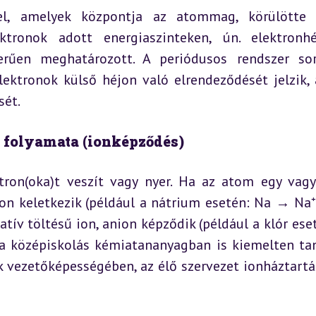
l, amelyek központja az atommag, körülötte p
ktronok adott energiaszinteken, ún. elektronhé
zerűen meghatározott. A periódusos rendszer sor
lektronok külső héjon való elrendeződését jelzik, 
sét.
s folyamata (ionképződés)
tron(oka)t veszít vagy nyer. Ha az atom egy vagy
tion keletkezik (például a nátrium esetén: Na → Na⁺ +
tív töltésű ion, anion képződik (például a klór eset
 a középiskolás kémiatananyagban is kiemelten taní
k vezetőképességében, az élő szervezet ionháztartá