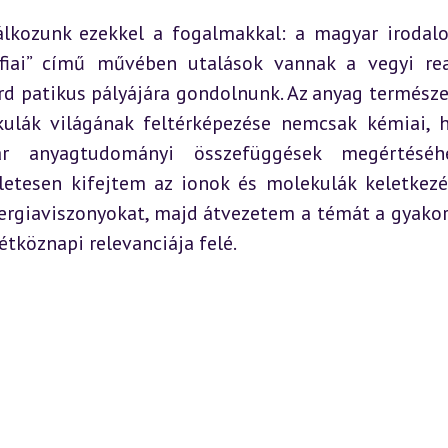
álkozunk ezekkel a fogalmakkal: a magyar irodal
fiai” című művében utalások vannak a vegyi rea
rd patikus pályájára gondolnunk. Az anyag természe
kulák világának feltérképezése nemcsak kémiai, 
ár anyagtudományi összefüggések megértéséhe
letesen kifejtem az ionok és molekulák keletkezé
rgiaviszonyokat, majd átvezetem a témát a gyakorl
étköznapi relevanciája felé.