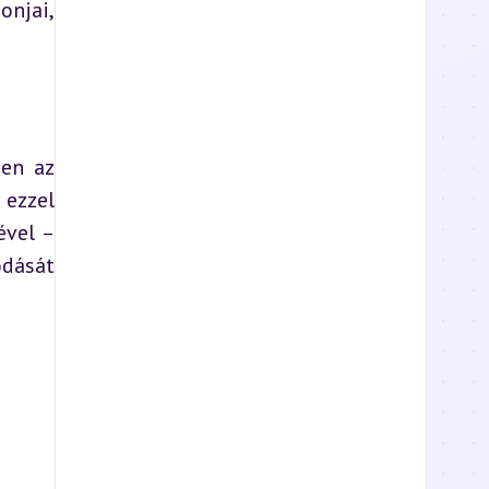
njai, 
en az 
ezzel 
vel – 
dását 