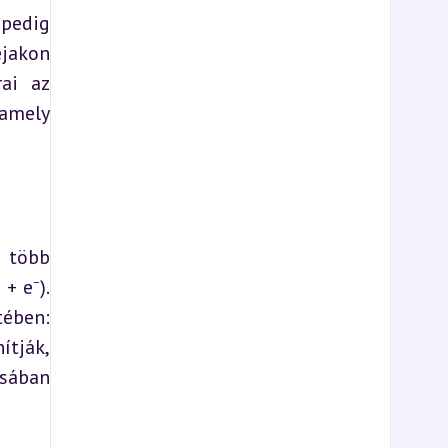
edig 
jakon 
ai az 
amely 
 több 
 e⁻). 
ében: 
tják, 
sában 