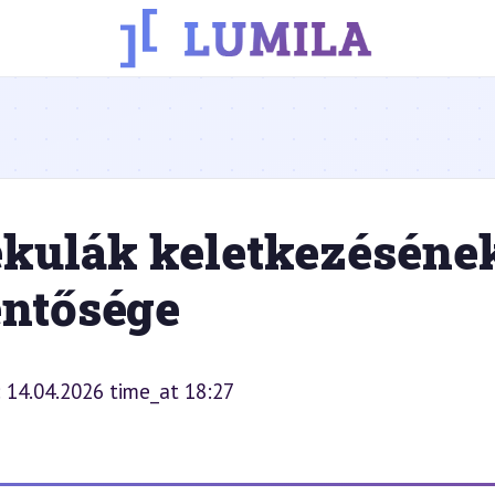
ekulák keletkezéséne
entősége
: 14.04.2026 time_at 18:27