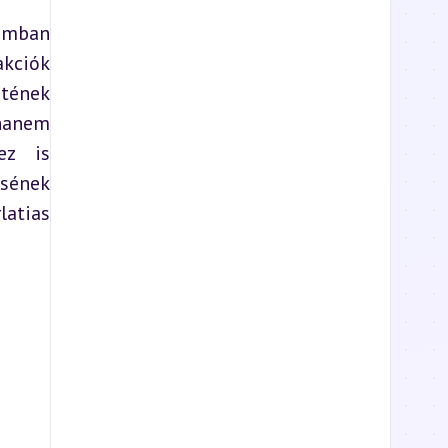
omban 
kciók 
tének 
hanem 
z is 
sének 
atias 