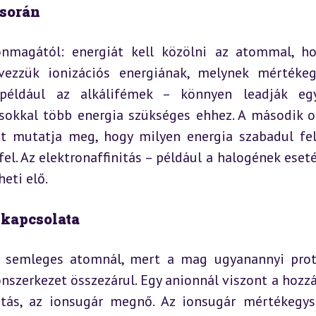
 során
magától: energiát kell közölni az atommal, ho
evezzük ionizációs energiának, melynek mértékeg
éldául az alkálifémek – könnyen leadják egye
sokkal több energia szükséges ehhez. A második ol
azt mutatja meg, hogy milyen energia szabadul fel
fel. Az elektronaffinitás – például a halogének eseté
eti elő.
 kapcsolata
i semleges atomnál, mert a mag ugyanannyi prot
nszerkezet összezárul. Egy anionnál viszont a hozzá
ítás, az ionsugár megnő. Az ionsugár mértékegys