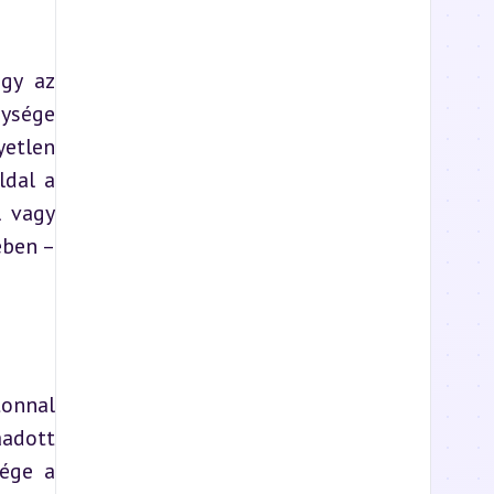
gy az 
ysége 
tlen 
dal a 
 vagy 
ben – 
onnal 
adott 
ége a 