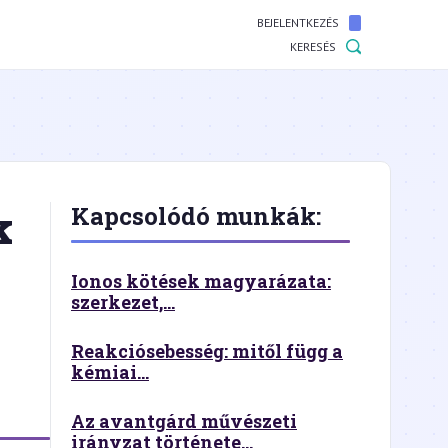
BEJELENTKEZÉS
KERESÉS
k
Kapcsolódó munkák:
Ionos kötések magyarázata:
szerkezet,...
Reakciósebesség: mitől függ a
kémiai...
Az avantgárd művészeti
irányzat története...