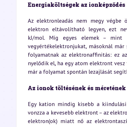
Energiaköltségek az ionképződés
Az elektronleadás nem megy végbe ön
elektron eltávolítható legyen, ezt n
kJ/mol. Míg egyes elemek – mint p
vegyértékelektronjukat, másoknál már 
folyamatnak az elektronaffinitás: ez 
nyelődik el, ha egy atom elektront vesz 
már a folyamat spontán lezajlását segíth
Az ionok töltésének és méretének
Egy kation mindig kisebb a kiindulás
vonzza a kevesebb elektront – az elektro
elektron(ok) miatt nő az elektrontasz