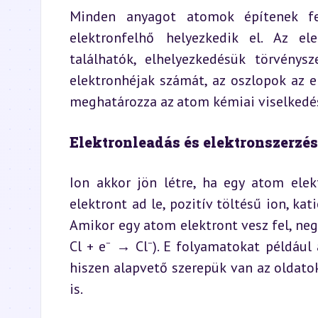
Minden anyagot atomok építenek fe
elektronfelhő helyezkedik el. Az ele
találhatók, elhelyezkedésük törvénys
elektronhéjak számát, az oszlopok az e
meghatározza az atom kémiai viselkedé
Elektronleadás és elektronszerzé
Ion akkor jön létre, ha egy atom elek
elektront ad le, pozitív töltésű ion, ka
Amikor egy atom elektront vesz fel, nega
Cl + e⁻ → Cl⁻). E folyamatokat például
hiszen alapvető szerepük van az oldato
is.