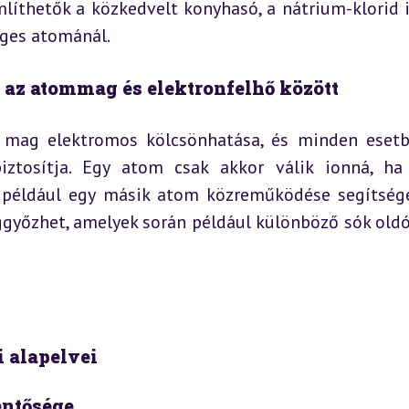
líthetők a közkedvelt konyhasó, a nátrium-klorid io
eges atománál.
 az atommag és elektronfelhő között
s mag elektromos kölcsönhatása, és minden esetb
ztosítja. Egy atom csak akkor válik ionná, ha 
 például egy másik atom közreműködése segítségé
ggyőzhet, amelyek során például különböző sók oldó
i alapelvei
entősége