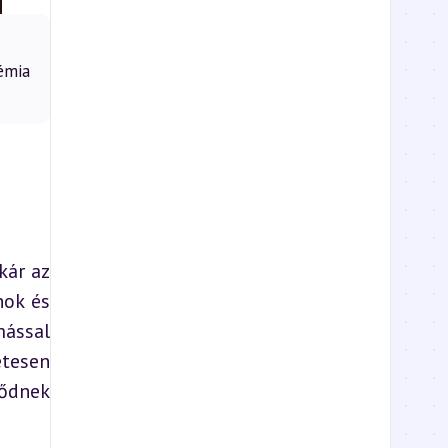
émia
ár az 
ok és 
ással 
tesen 
ődnek 