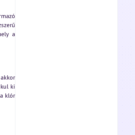
rmazó 
szerű 
ely a 
akkor 
ul ki 
 klór 