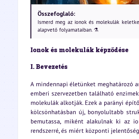
Összefoglaló:
Ismerd meg az ionok és molekulák keletkez
alapvető folyamataiban. ⚗️
Ionok és molekulák képződése
I. Bevezetés
A mindennapi életünket meghatározó any
emberi szervezetben található enzimekr
molekulák alkotják. Ezek a parányi épí
kölcsönhatásban új, bonyolultabb strukt
bemutassa, miként alakulnak ki az i
rendszerré, és miért központi jelentős