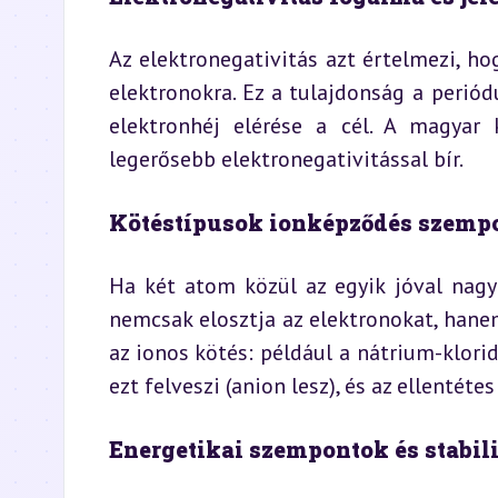
Az elektronegativitás azt értelmezi, h
elektronokra. Ez a tulajdonság a periód
elektronhéj elérése a cél. A magyar k
legerősebb elektronegativitással bír.
Kötéstípusok ionképződés szempo
Ha két atom közül az egyik jóval nagyo
nemcsak elosztja az elektronokat, hanem 
az ionos kötés: például a nátrium-klorid
ezt felveszi (anion lesz), és az ellentét
Energetikai szempontok és stabil