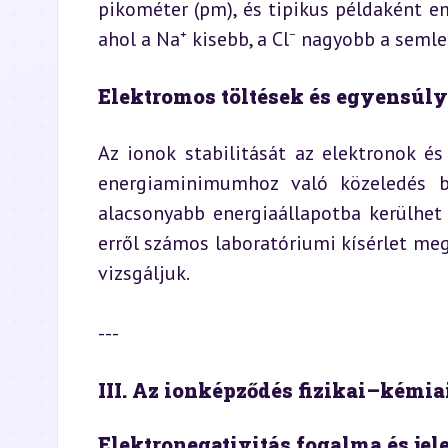
pikométer (pm), és tipikus példaként em
ahol a Na⁺ kisebb, a Cl⁻ nagyobb a seml
Elektromos töltések és egyensúly
Az ionok stabilitását az elektronok é
energiaminimumhoz való közeledés bi
alacsonyabb energiaállapotba kerülhet
erről számos laboratóriumi kísérlet me
vizsgáljuk.
---
III. Az ionképződés fizikai–kémia
Elektronegativitás fogalma és jel