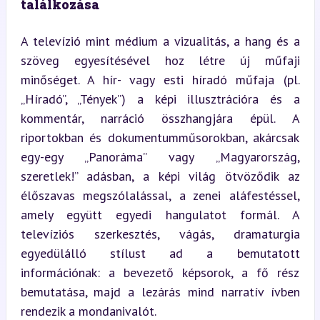
találkozása
A televízió mint médium a vizualitás, a hang és a 
szöveg egyesítésével hoz létre új műfaji 
minőséget. A hír- vagy esti híradó műfaja (pl. 
„Híradó”, „Tények”) a képi illusztrációra és a 
kommentár, narráció összhangjára épül. A 
riportokban és dokumentumműsorokban, akárcsak 
egy-egy „Panoráma” vagy „Magyarország, 
szeretlek!” adásban, a képi világ ötvöződik az 
élőszavas megszólalással, a zenei aláfestéssel, 
amely együtt egyedi hangulatot formál. A 
televíziós szerkesztés, vágás, dramaturgia 
egyedülálló stílust ad a bemutatott 
információnak: a bevezető képsorok, a fő rész 
bemutatása, majd a lezárás mind narratív ívben 
rendezik a mondanivalót.