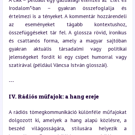
Irodalom*-ban – gyakran összefoglalja és 
értelmezi is a tényeket. A kommentár hozzárendeli 
az eseményeket tágabb kontextushoz, 
összefüggéseket tár fel. A glossza rövid, ironikus 
és csattanós forma, amely a magyar sajtóban 
gyakran aktuális társadalmi vagy politikai 
jelenségeket fordít ki egy csipet humorral vagy 
szatírával (például Váncsa István glosszái).
---
IV. Rádiós műfajok: a hang ereje
A rádiós tömegkommunikáció különféle műfajokat 
dolgozott ki, amelyek a hang alapú közlésre, a 
beszéd világosságára, stílusára helyezik a 