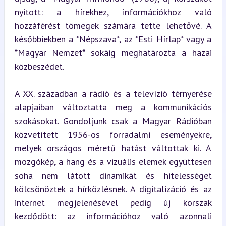
nyitott: a hírekhez, információkhoz való 
hozzáférést tömegek számára tette lehetővé. A 
későbbiekben a *Népszava*, az *Esti Hírlap* vagy a 
*Magyar Nemzet* sokáig meghatározta a hazai 
közbeszédet.
A XX. században a rádió és a televízió térnyerése 
alapjaiban változtatta meg a kommunikációs 
szokásokat. Gondoljunk csak a Magyar Rádióban 
közvetített 1956-os forradalmi eseményekre, 
melyek országos méretű hatást váltottak ki. A 
mozgókép, a hang és a vizuális elemek együttesen 
soha nem látott dinamikát és hitelességet 
kölcsönöztek a hírközlésnek. A digitalizáció és az 
internet megjelenésével pedig új korszak 
kezdődött: az információhoz való azonnali 