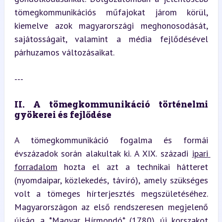
tömegkommunikációs műfajokat járom körül, 
kiemelve azok magyarországi meghonosodását, 
sajátosságait, valamint a média fejlődésével 
párhuzamos változásaikat.
---
II. A tömegkommunikáció történelmi 
gyökerei és fejlődése
A tömegkommunikáció fogalma és formái 
évszázadok során alakultak ki. A XIX. századi 
ipari 
forradalom
 hozta el azt a technikai hátteret 
(nyomdaipar, közlekedés, távíró), amely szükséges 
volt a tömeges hírterjesztés megszületéséhez. 
Magyarországon az első rendszeresen megjelenő 
újság, a *Magyar Hírmondó* (1780), új korszakot 