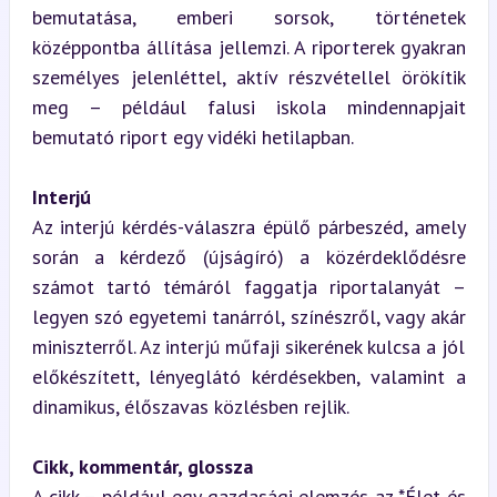
bemutatása, emberi sorsok, történetek 
középpontba állítása jellemzi. A riporterek gyakran 
személyes jelenléttel, aktív részvétellel örökítik 
meg – például falusi iskola mindennapjait 
bemutató riport egy vidéki hetilapban.
Interjú
Az interjú kérdés-válaszra épülő párbeszéd, amely 
során a kérdező (újságíró) a közérdeklődésre 
számot tartó témáról faggatja riportalanyát – 
legyen szó egyetemi tanárról, színészről, vagy akár 
miniszterről. Az interjú műfaji sikerének kulcsa a jól 
előkészített, lényeglátó kérdésekben, valamint a 
dinamikus, élőszavas közlésben rejlik.
Cikk, kommentár, glossza
A cikk – például egy gazdasági elemzés az *Élet és 