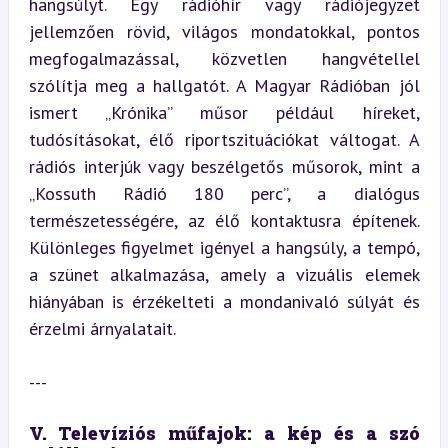
hangsúlyt. Egy rádióhír vagy rádiójegyzet 
jellemzően rövid, világos mondatokkal, pontos 
megfogalmazással, közvetlen hangvétellel 
szólítja meg a hallgatót. A Magyar Rádióban jól 
ismert „Krónika” műsor például híreket, 
tudósításokat, élő riportszituációkat váltogat. A 
rádiós interjúk vagy beszélgetős műsorok, mint a 
„Kossuth Rádió 180 perc”, a dialógus 
természetességére, az élő kontaktusra építenek. 
Különleges figyelmet igényel a hangsúly, a tempó, 
a szünet alkalmazása, amely a vizuális elemek 
hiányában is érzékelteti a mondanivaló súlyát és 
érzelmi árnyalatait.
---
V. Televíziós műfajok: a kép és a szó 