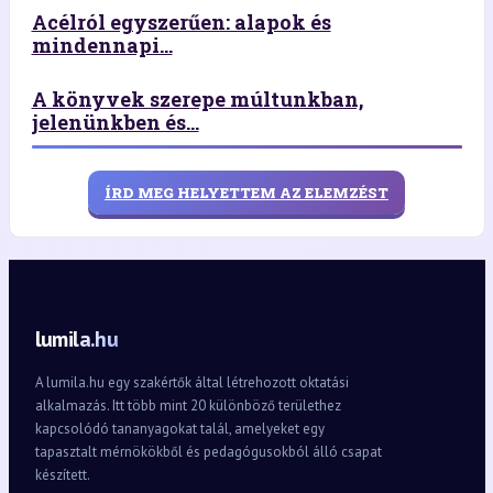
Acélról egyszerűen: alapok és
mindennapi...
A könyvek szerepe múltunkban,
jelenünkben és...
ÍRD MEG HELYETTEM AZ ELEMZÉST
lumila.hu
A lumila.hu egy szakértők által létrehozott oktatási
alkalmazás. Itt több mint 20 különböző területhez
kapcsolódó tananyagokat talál, amelyeket egy
tapasztalt mérnökökből és pedagógusokból álló csapat
készített.