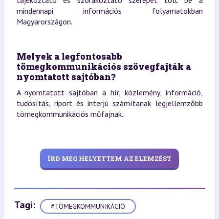
tájékoztató és szórakoztató szerepet tölt be a
mindennapi információs folyamatokban
Magyarországon.
Melyek a legfontosabb
tömegkommunikációs szövegfajták a
nyomtatott sajtóban?
A nyomtatott sajtóban a hír, közlemény, információ,
tudósítás, riport és interjú számítanak legjellemzőbb
tömegkommunikációs műfajnak.
ÍRD MEG HELYETTEM AZ ELEMZÉST
Tagi:
#TÖMEGKOMMUNIKÁCIÓ