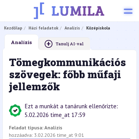
Kezdőlap
Házi feladatok
Analízis
Középiskola
+
Analízis
Tanulj AI-val
Tömegkommunikációs
szövegek: főbb műfaji
jellemzők
Ezt a munkát a tanárunk ellenőrizte:
5.02.2026 time_at 17:59
Feladat típusa:
Analízis
hozzáadva: 3.02.2026 time_at 9:01