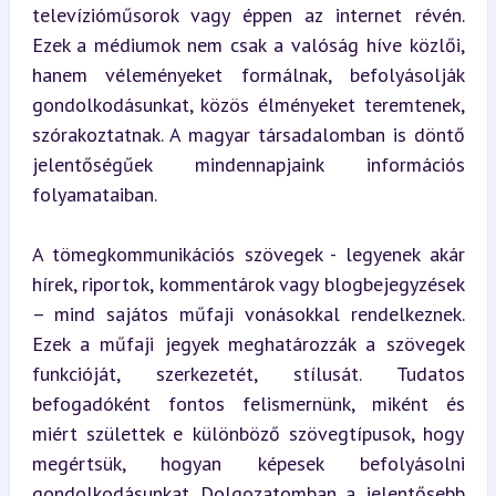
televízióműsorok vagy éppen az internet révén. 
Ezek a médiumok nem csak a valóság híve közlői, 
hanem véleményeket formálnak, befolyásolják 
gondolkodásunkat, közös élményeket teremtenek, 
szórakoztatnak. A magyar társadalomban is döntő 
jelentőségűek mindennapjaink információs 
folyamataiban.
A tömegkommunikációs szövegek - legyenek akár 
hírek, riportok, kommentárok vagy blogbejegyzések 
– mind sajátos műfaji vonásokkal rendelkeznek. 
Ezek a műfaji jegyek meghatározzák a szövegek 
funkcióját, szerkezetét, stílusát. Tudatos 
befogadóként fontos felismernünk, miként és 
miért születtek e különböző szövegtípusok, hogy 
megértsük, hogyan képesek befolyásolni 
gondolkodásunkat. Dolgozatomban a jelentősebb 