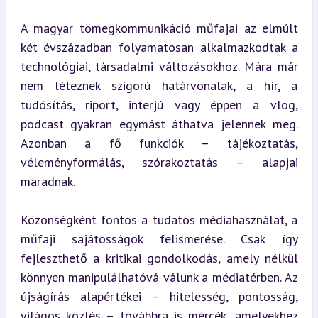
A magyar tömegkommunikáció műfajai az elmúlt 
két évszázadban folyamatosan alkalmazkodtak a 
technológiai, társadalmi változásokhoz. Mára már 
nem léteznek szigorú határvonalak, a hír, a 
tudósítás, riport, interjú vagy éppen a vlog, 
podcast gyakran egymást áthatva jelennek meg. 
Azonban a fő funkciók – tájékoztatás, 
véleményformálás, szórakoztatás – alapjai 
maradnak.
Közönségként fontos a tudatos médiahasználat, a 
műfaji sajátosságok felismerése. Csak így 
fejleszthető a kritikai gondolkodás, amely nélkül 
könnyen manipulálhatóvá válunk a médiatérben. Az 
újságírás alapértékei – hitelesség, pontosság, 
világos közlés – továbbra is mércék, amelyekhez 