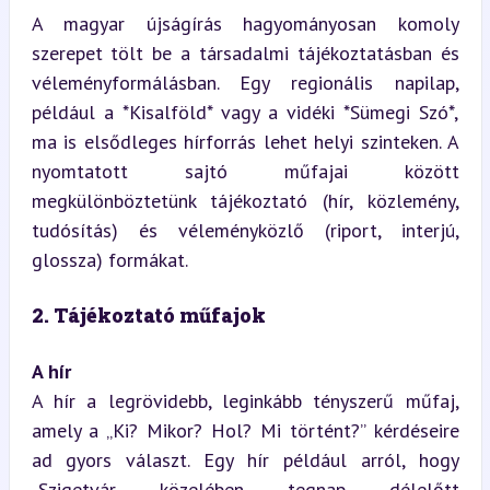
A magyar újságírás hagyományosan komoly 
szerepet tölt be a társadalmi tájékoztatásban és 
véleményformálásban. Egy regionális napilap, 
például a *Kisalföld* vagy a vidéki *Sümegi Szó*, 
ma is elsődleges hírforrás lehet helyi szinteken. A 
nyomtatott sajtó műfajai között 
megkülönböztetünk tájékoztató (hír, közlemény, 
tudósítás) és véleményközlő (riport, interjú, 
glossza) formákat.
2. Tájékoztató műfajok
A hír
A hír a legrövidebb, leginkább tényszerű műfaj, 
amely a „Ki? Mikor? Hol? Mi történt?” kérdéseire 
ad gyors választ. Egy hír például arról, hogy 
„Szigetvár közelében tegnap délelőtt 